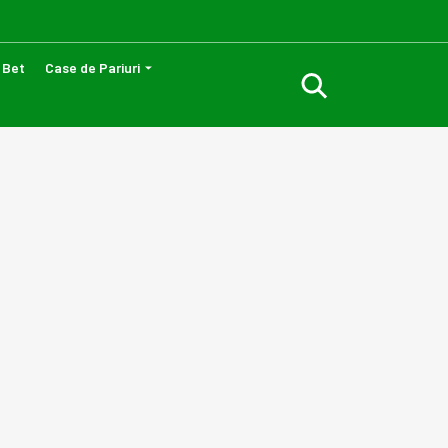
 Bet
Case de Pariuri