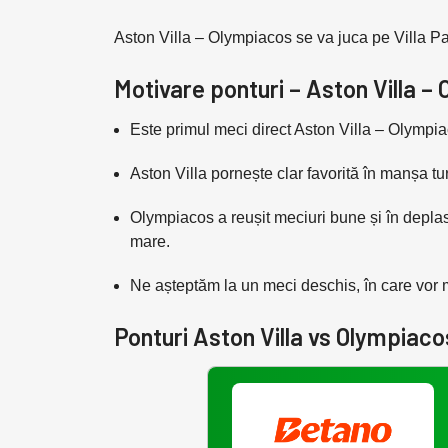
Aston Villa – Olympiacos se va juca pe Villa Pa
Motivare ponturi – Aston Villa 
Este primul meci direct Aston Villa – Olympi
Aston Villa pornește clar favorită în manșa tu
Olympiacos a reușit meciuri bune și în deplasăr
mare.
Ne așteptăm la un meci deschis, în care vor 
Ponturi Aston Villa vs Olympiac