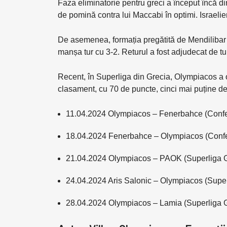
Faza eliminatorie pentru greci a început încă di
de pomină contra lui Maccabi în optimi. Israelien
De asemenea, formația pregătită de Mendilibar a 
manșa tur cu 3-2. Returul a fost adjudecat de turc
Recent, în Superliga din Grecia, Olympiacos a obț
clasament, cu 70 de puncte, cinci mai puține de
11.04.2024 Olympiacos – Fenerbahce (Conf
18.04.2024 Fenerbahce – Olympiacos (Confer
21.04.2024 Olympiacos – PAOK (Superliga G
24.04.2024 Aris Salonic – Olympiacos (Super
28.04.2024 Olympiacos – Lamia (Superliga G