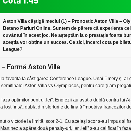
Cotă 1.45
Aston Villa câștigă meciul (1) – Pronostic Aston Villa – Ol
Betano Pariuri Online. Suntem de părere că experiența celo
cuvântul în acest joc. Ne așteptăm la o prestație foarte bu
aceștia vor obține un succes. Ce zici, încerci cota pe bilet
League?
 – Formă Aston Villa
ala favorită la câștigarea Conference League. Unai Emery și-ar d
ifinalei Aston Villa vs Olympiacos, pentru care ți-am pregătit 
aza optimilor pentru „lei”. Englezii au avut o dublă contra lui Aj
ost, însă, dubla din sferturile de finală împotriva francezilor de 
nut o victorie la limită, scor 2-1. Cu același scor s-au impus și fr
Martinez a apărat două penalty-uri, iar „leii” s-au calificat în faza