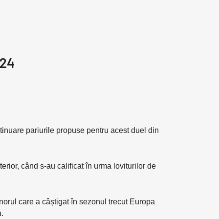
024
tinuare pariurile propuse pentru acest duel din
erior, când s-au calificat în urma loviturilor de
norul care a câștigat în sezonul trecut Europa
u.