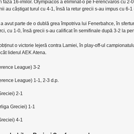
n faza 16-imilor. Olympiacos a eliminat-o pe Ferencvaros cu 2-0 
ii au câștigat turul cu 4-1, însă la retur grecii s-au impus cu 6-1
avut parte de o dublă grea împotriva lui Fenerbahce, în sferturile
i, cu 1-0, însă grecii s-au calificat în semifinale după 3-2 la pen
inut o victorie lejeră contra Lamiei, în play-off-ul campionatului
cât liderul AEK Atena.
erence League) 3-2
ence League) 1-1, 2-3 d.p.
reciei) 2-1
liga Greciei) 1-1
reciei) 4-1