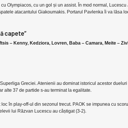
l cu Olympiacos, cu un gol și un assist. În mod normal, Lucescu
spatele atacantului Giakoumakis. Portarul Pavlenka îi va lăsa locul
uă capete”
ftsis
– Kenny, Kedziora, Lovren, Baba – Camara, Meite – Ziv
 Superliga Greciei. Atenienii au dominat istoricul acestor dueluri 
r alte 37 de partide s-au terminat la egalitate.
oc în play-off-ul din sezonul trecut. PAOK se impunea cu scorul
t elevii lui Răzvan Lucescu au câștigat (3-2).