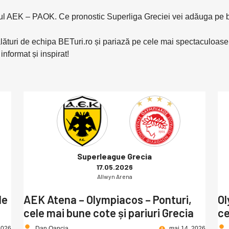
-ul AEK – PAOK. Ce pronostic Superliga Greciei vei adăuga pe bi
lături de echipa BETuri.ro și pariază pe cele mai spectaculoase 
 informat și inspirat!
Superleague Grecia
17.05.2026
Allwyn Arena
le
AEK Atena – Olympiacos – Ponturi,
Ol
cele mai bune cote și pariuri Grecia
ce
2026
Dan Oancia
mai 14, 2026