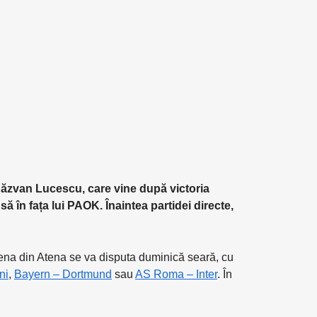
Răzvan Lucescu, care vine după victoria
 în fața lui PAOK. Înaintea partidei directe,
na din Atena se va disputa duminică seară, cu
ni
,
Bayern – Dortmund
sau
AS Roma – Inter
. În