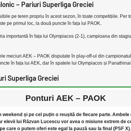
onic – Pariuri Superliga Greciei
ibile pe teren propriu în acest sezon, în toate competițiile. Per t
este pe primul loc, la două puncte în fața lui PAOK.
ria importantă în fața lui Olympiacos (2-1), campioana din stagi
 meciuri AEK – PAOK disputate în play-off-ul din campionatul tre
ncte în fața lui AEK, dar în spatele lui Olympiacos și Panathina
ri Superliga Greciei
Ponturi AEK – PAOK
n weekend și pe cel puțin o reușită de fiecare parte. Ambele e
ar elevii lui Răzvan Lucescu vor avea o misiune extrem de c
pe care o putem oferi este egal la pauză sau la final (PSF X)