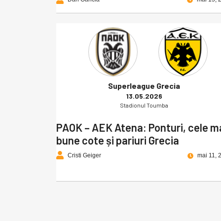
Superleague Grecia
13.05.2026
Stadionul Toumba
PAOK – AEK Atena: Ponturi, cele m
bune cote și pariuri Grecia
Cristi Geiger
mai 11, 