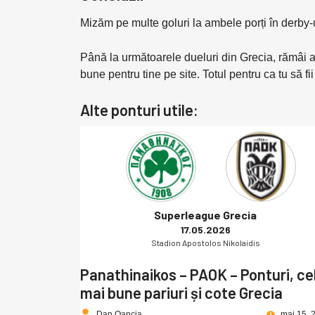
Mizăm pe multe goluri la ambele porți în derby
Până la următoarele dueluri din Grecia, rămâi a
bune pentru tine pe site. Totul pentru ca tu să fii
Alte ponturi utile:
Superleague Grecia
17.05.2026
Stadion Apostolos Nikolaidis
Panathinaikos – PAOK – Ponturi, ce
mai bune pariuri și cote Grecia
Dan Oancia
mai 15, 