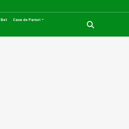
 Bet
Case de Pariuri