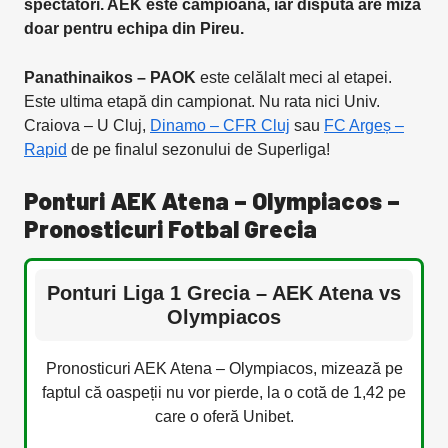
spectatori. AEK este campioană, iar disputa are miză
doar pentru echipa din Pireu.
Panathinaikos – PAOK
este celălalt meci al etapei.
Este ultima etapă din campionat. Nu rata nici Univ.
Craiova – U Cluj,
Dinamo – CFR Cluj
sau
FC Argeș –
Rapid
de pe finalul sezonului de Superliga!
Ponturi AEK Atena – Olympiacos –
Pronosticuri Fotbal Grecia
Ponturi Liga 1 Grecia – AEK Atena vs
Olympiacos
Pronosticuri AEK Atena – Olympiacos, mizează pe
faptul că oaspeții nu vor pierde, la o cotă de 1,42 pe
care o oferă Unibet.