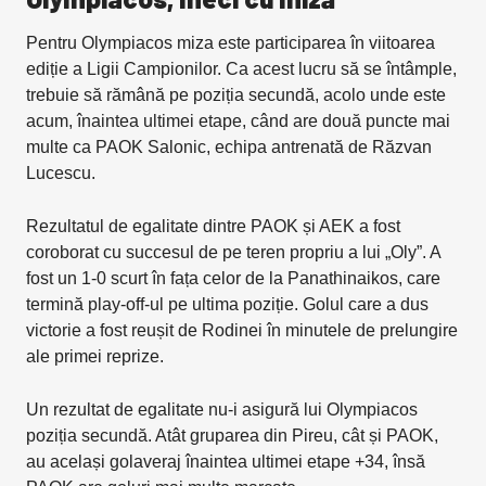
Pentru Olympiacos miza este participarea în viitoarea
ediție a Ligii Campionilor. Ca acest lucru să se întâmple,
trebuie să rămână pe poziția secundă, acolo unde este
acum, înaintea ultimei etape, când are două puncte mai
multe ca PAOK Salonic, echipa antrenată de Răzvan
Lucescu.
Rezultatul de egalitate dintre PAOK și AEK a fost
coroborat cu succesul de pe teren propriu a lui „Oly”. A
fost un 1-0 scurt în fața celor de la Panathinaikos, care
termină play-off-ul pe ultima poziție. Golul care a dus
victorie a fost reușit de Rodinei în minutele de prelungire
ale primei reprize.
Un rezultat de egalitate nu-i asigură lui Olympiacos
poziția secundă. Atât gruparea din Pireu, cât și PAOK,
au același golaveraj înaintea ultimei etape +34, însă