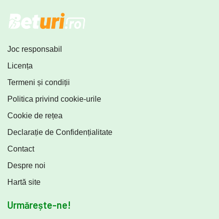
Joc responsabil
Licența
Termeni și condiții
Politica privind cookie-urile
Cookie de rețea
Declarație de Confidențialitate
Contact
Despre noi
Hartă site
Urmărește-ne!