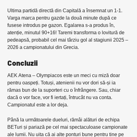
Ultima partidă directă din Capitală a însemnat un 1-1.
Varga marca pentru gazde la două minute după ce
fusese introdus pe gazon. Egalarea s-a produs în,
atenție, minutul 90+16! Taremi transforma o lovitură de
pedeapsă, probabil cel mai târziu gol al stagiunii 2025 –
2026 a campionatului din Grecia.
Concluzii
AEK Atena – Olympiacos este un meci cu miză doar
pentru oaspeți. Totuși, atenienii nu vor dori să-și ia
rămas bun de la suporteri cu o înfrângere. Sau, chiar
dacă o vor face, vor fi iertați, întrucât nu va conta.
Campionatul este a lor deja.
Până la următoarele dueluri, rămâi alături de echipa
BETuri și pariază pe cel mai spectaculoase campionate
ale lumii. Nu uita că ai alte ponturi bune pentru tine pe