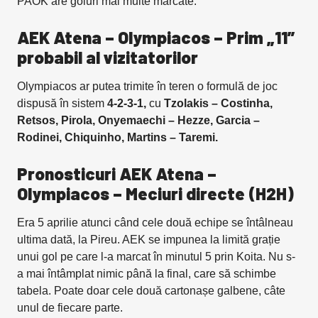
PAOK are goluri mai multe marcate.
AEK Atena – Olympiacos – Prim „11”
probabil al vizitatorilor
Olympiacos ar putea trimite în teren o formulă de joc
dispusă în sistem
4-2-3-1,
cu
Tzolakis – Costinha,
Retsos, Pirola, Onyemaechi – Hezze, Garcia –
Rodinei, Chiquinho, Martins – Taremi.
Pronosticuri AEK Atena –
Olympiacos – Meciuri directe (H2H)
Era 5 aprilie atunci când cele două echipe se întâlneau
ultima dată, la Pireu. AEK se impunea la limită grație
unui gol pe care l-a marcat în minutul 5 prin Koita. Nu s-
a mai întâmplat nimic până la final, care să schimbe
tabela. Poate doar cele două cartonașe galbene, câte
unul de fiecare parte.