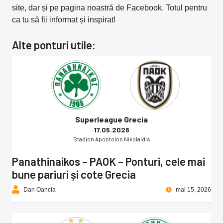
site, dar și pe pagina noastră de Facebook. Totul pentru
ca tu să fii informat și inspirat!
Alte ponturi utile:
Superleague Grecia
17.05.2026
Stadion Apostolos Nikolaidis
Panathinaikos – PAOK – Ponturi, cele mai
bune pariuri și cote Grecia
Dan Oancia
mai 15, 2026