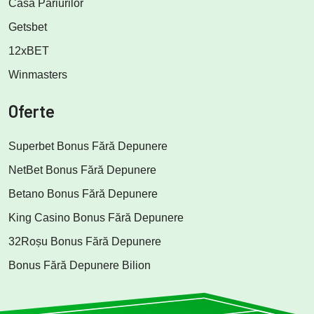
Casa Pariurilor
Getsbet
12xBET
Winmasters
Oferte
Superbet Bonus Fără Depunere
NetBet Bonus Fără Depunere
Betano Bonus Fără Depunere
King Casino Bonus Fără Depunere
32Roșu Bonus Fără Depunere
Bonus Fără Depunere Bilion