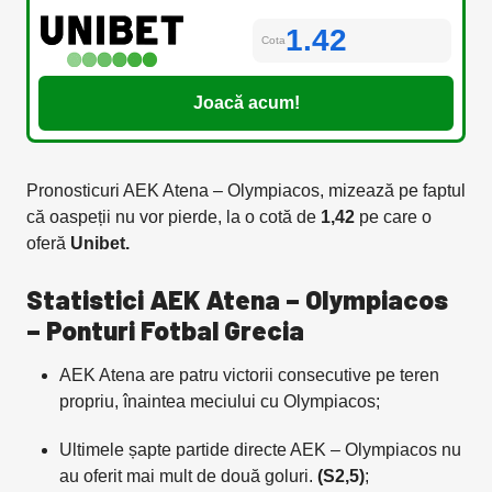
1.42
Cota
Joacă acum!
Pronosticuri AEK Atena – Olympiacos, mizează pe faptul
că oaspeții nu vor pierde, la o cotă de
1,42
pe care o
oferă
Unibet.
Statistici AEK Atena – Olympiacos
– Ponturi Fotbal Grecia
AEK Atena are patru victorii consecutive pe teren
propriu, înaintea meciului cu Olympiacos;
Ultimele șapte partide directe AEK – Olympiacos nu
au oferit mai mult de două goluri.
(S2,5)
;