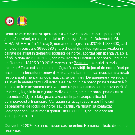
Beturi.ro
este deținut și operat de OGOOGA SERVICES SRL, persoană
juridică română, cu sediul social în București, Sector 1, Bulevardul ION
MIHALACHE nr. 15-17, etaj 8, număr de înregistrare J2016011888403, cod
unic de înregistrare 36506980 și are dreptul de a desfășura activitatea în
calitate de afiliat în domeniul jocurilor de noroc, acordat prin licența valabilă
până la data de 31.10.2026, conform Deciziei Oficiului Național al Jocurilor
de Noroc, nr.1879/20.10.2016. Accesul pe
Beturi.ro
este strict interzis
minorilor! Pe acest site nu se desfășoară activități de jocuri de noroc, însă pe
site-urile partenerilor promovați se joacă cu bani reali, vă încurajăm să jucați
responsabil și să pariați doar atât cât vă permiteți. De asemenea, vă rugăm
să aveți în vedere faptul că activitatea de jocuri de noroc poate fi interzisă în
jurisdicția în care sunteți localizat, fiind responsabilitatea dumneavoastră să
respectați legislația în vigoare. Activitatea de jocuri de noroc poate cauza
dependență și, totodată, poate avea un impact asupra situației
dumneavoastră financiare. Vă rugăm să jucați responsabil! În cazul
dependenței de jocuri de noroc sau pariuri, vă rugăm să contactați
Jocresponsabil, la numărul gratuit +0800 800 099, sau să accesați
jocresponsabil.ro
.
Copyright © 2026 Beturi.ro - jocuri casino online România - Toate drepturile
rezervate.