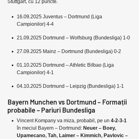
Stuttgart, cu 12 puncte.
16.09.2025 Juventus – Dortmund (Liga
Campionilor) 4-4
21.09.2025 Dortmund – Wolfsburg (Bundesliga) 1-0
27.09.2025 Mainz – Dortmund (Bundesliga) 0-2
01.10.2025 Dortmund – Athletic Bilbao (Liga
Campionilor) 4-1
04.10.2025 Dortmund – Leipzig (Bundesliga) 1-1
Bayern Munchen vs Dortmund – Formații
probabile – Pariuri Bundesliga
Vincent Kompany va miza, probabil, pe un
4-2-3-1
în meciul Bayern – Dortmund:
Neuer – Boey,
Upamecano, Tah, Laimer – Kimmich, Pavlovic –