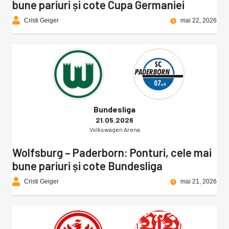
bune pariuri și cote Cupa Germaniei
Cristi Geiger
mai 22, 2026
Bundesliga
21.05.2026
Volkswagen Arena
Wolfsburg – Paderborn: Ponturi, cele mai
bune pariuri și cote Bundesliga
Cristi Geiger
mai 21, 2026