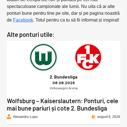
spectaculoase campionate ale lumii. Nu uita că ai alte
ponturi bune pentru tine pe site, dar și pe pagina noastră
de
Facebook
. Totul pentru ca tu să fii informat și inspirat!
Alte ponturi utile:
2. Bundesliga
08.08.2026
Volkswagen Arena
Wolfsburg – Kaiserslautern: Ponturi, cele
mai bune pariuri și cote 2. Bundesliga
Alexandru Lupu
august 6, 2026