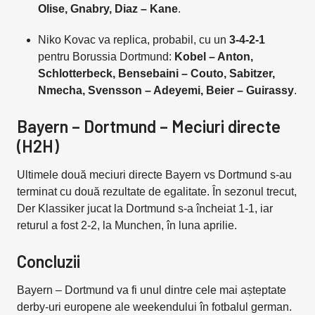
Olise, Gnabry, Diaz – Kane
.
Niko Kovac va replica, probabil, cu un
3-4-2-1
pentru Borussia Dortmund:
Kobel – Anton,
Schlotterbeck, Bensebaini – Couto, Sabitzer,
Nmecha, Svensson – Adeyemi, Beier – Guirassy
.
Bayern – Dortmund – Meciuri directe
(H2H)
Ultimele două meciuri directe Bayern vs Dortmund s-au
terminat cu două rezultate de egalitate. În sezonul trecut,
Der Klassiker jucat la Dortmund s-a încheiat 1-1, iar
returul a fost 2-2, la Munchen, în luna aprilie.
Concluzii
Bayern – Dortmund va fi unul dintre cele mai așteptate
derby-uri europene ale weekendului în fotbalul german.