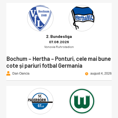
2. Bundesliga
07.08.2026
Vonovia Ruhrstadion
Bochum – Hertha – Ponturi, cele mai bune
cote și pariuri fotbal Germania
Dan Oancia
august 4, 2026