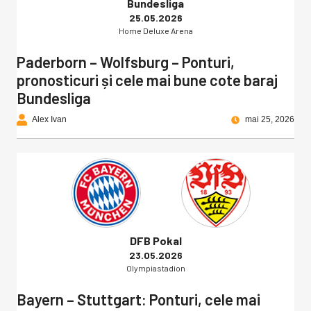
Bundesliga
25.05.2026
Home Deluxe Arena
Paderborn – Wolfsburg – Ponturi,
pronosticuri și cele mai bune cote baraj
Bundesliga
Alex Ivan
mai 25, 2026
DFB Pokal
23.05.2026
Olympiastadion
Bayern – Stuttgart: Ponturi, cele mai