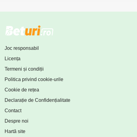
Joc responsabil
Licența
Termeni și condiții
Politica privind cookie-urile
Cookie de rețea
Declarație de Confidențialitate
Contact
Despre noi
Hartă site