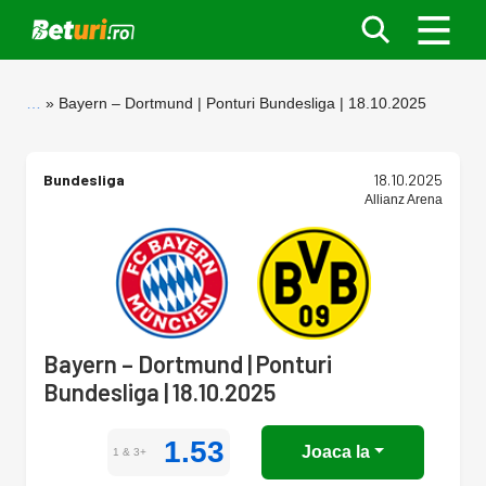
…
Bayern – Dortmund | Ponturi Bundesliga | 18.10.2025
Bundesliga
18.10.2025
Allianz Arena
Bayern – Dortmund | Ponturi
Bundesliga | 18.10.2025
1.53
Joaca la
1 & 3+