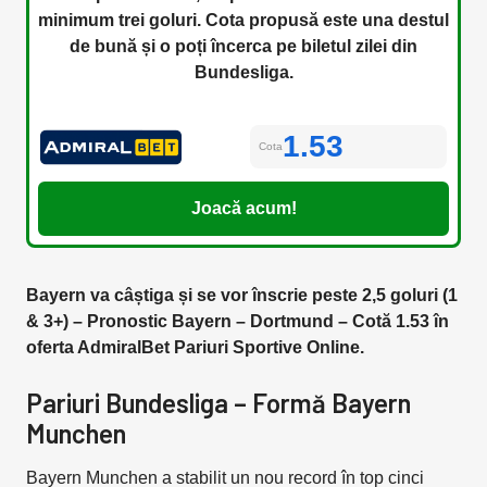
minimum trei goluri. Cota propusă este una destul
de bună și o poți încerca pe biletul zilei din
Bundesliga.
1.53
Cota
Joacă acum!
Bayern va câștiga și se vor înscrie peste 2,5 goluri (1
& 3+) – Pronostic Bayern – Dortmund – Cotă 1.53 în
oferta AdmiralBet Pariuri Sportive Online.
Pariuri Bundesliga – Formă Bayern
Munchen
Bayern Munchen a stabilit un nou record în top cinci