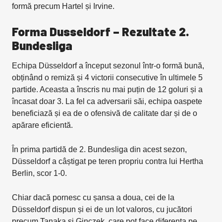
formă precum Hartel și Irvine.
Forma Dusseldorf – Rezultate 2.
Bundesliga
Echipa Düsseldorf a început sezonul într-o formă bună,
obținând o remiză și 4 victorii consecutive în ultimele 5
partide. Aceasta a înscris nu mai puțin de 12 goluri și a
încasat doar 3. La fel ca adversarii săi, echipa oaspete
beneficiază și ea de o ofensivă de calitate dar și de o
apărare eficientă.
În prima partidă de 2. Bundesliga din acest sezon,
Düsseldorf a câștigat pe teren propriu contra lui Hertha
Berlin, scor 1-0.
Chiar dacă pornesc cu șansa a doua, cei de la
Düsseldorf dispun și ei de un lot valoros, cu jucători
precum Tanaka și Ginczek, care pot face diferența pe