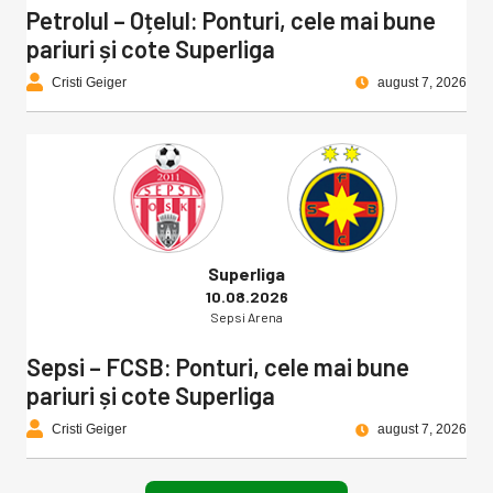
Petrolul – Oțelul: Ponturi, cele mai bune
pariuri și cote Superliga
Cristi Geiger
august 7, 2026
Superliga
10.08.2026
Sepsi Arena
Sepsi – FCSB: Ponturi, cele mai bune
pariuri și cote Superliga
Cristi Geiger
august 7, 2026