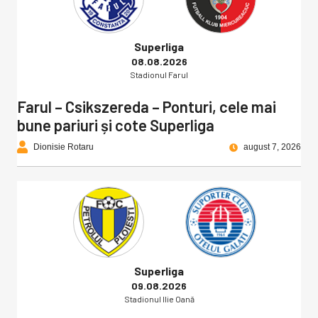
Superliga
08.08.2026
Stadionul Farul
Farul – Csikszereda – Ponturi, cele mai
bune pariuri și cote Superliga
Dionisie Rotaru
august 7, 2026
Superliga
09.08.2026
Stadionul Ilie Oană