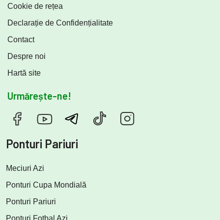
Cookie de rețea
Declarație de Confidențialitate
Contact
Despre noi
Hartă site
Urmărește-ne!
Ponturi Pariuri
Meciuri Azi
Ponturi Cupa Mondială
Ponturi Pariuri
Ponturi Fotbal Azi