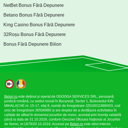
NetBet Bonus Fără Depunere
Betano Bonus Fără Depunere
King Casino Bonus Fără Depunere
32Roșu Bonus Fără Depunere
Bonus Fără Depunere Bilion
Beturi.ro
este deținut și operat de OGOOGA SERVICES SRL, persoană
juridică română, cu sediul social în București, Sector 1, Bulevardul ION
MIHALACHE nr. 15-17, etaj 8, număr de înregistrare J2016011888403, cod
unic de înregistrare 36506980 și are dreptul de a desfășura activitatea în
calitate de afiliat în domeniul jocurilor de noroc, acordat prin licența valabilă
până la data de 31.10.2026, conform Deciziei Oficiului Național al Jocurilor
de Noroc, nr.1879/20.10.2016. Accesul pe
Beturi.ro
este strict interzis