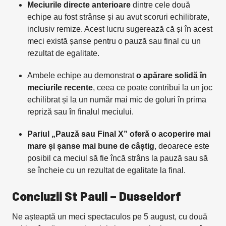
Meciurile directe anterioare
dintre cele două
echipe au fost strânse și au avut scoruri echilibrate,
inclusiv remize. Acest lucru sugerează că și în acest
meci există șanse pentru o pauză sau final cu un
rezultat de egalitate.
Ambele echipe au demonstrat
o apărare solidă în
meciurile recente
, ceea ce poate contribui la un joc
echilibrat și la un număr mai mic de goluri în prima
repriză sau în finalul meciului.
Pariul „Pauză sau Final X” oferă o acoperire mai
mare și șanse mai bune de câștig
, deoarece este
posibil ca meciul să fie încă strâns la pauză sau să
se încheie cu un rezultat de egalitate la final.
Concluzii St Pauli – Dusseldorf
Ne așteaptă un meci spectaculos pe 5 august, cu două