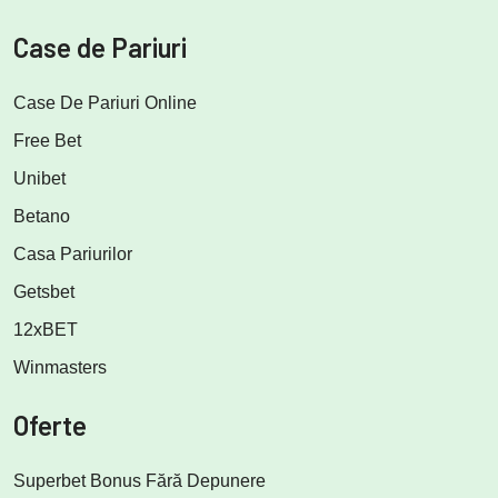
Case de Pariuri
Case De Pariuri Online
Free Bet
Unibet
Betano
Casa Pariurilor
Getsbet
12xBET
Winmasters
Oferte
Superbet Bonus Fără Depunere