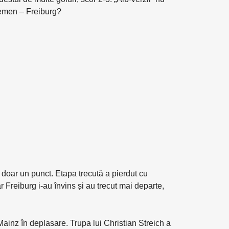
Bremen – Freiburg?
 doar un punct. Etapa trecută a pierdut cu
r Freiburg i-au învins și au trecut mai departe,
 Mainz în deplasare. Trupa lui Christian Streich a