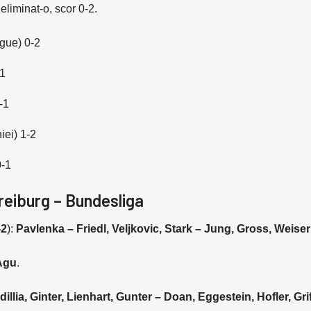
eliminat-o, scor 0-2.
gue) 0-2
-1
-1
ei) 1-2
0-1
reiburg – Bundesliga
-2
):
Pavlenka – Friedl, Veljkovic, Stark – Jung, Gross, Weise
Agu
.
dillia, Ginter, Lienhart, Gunter – Doan, Eggestein, Hofler, Gr