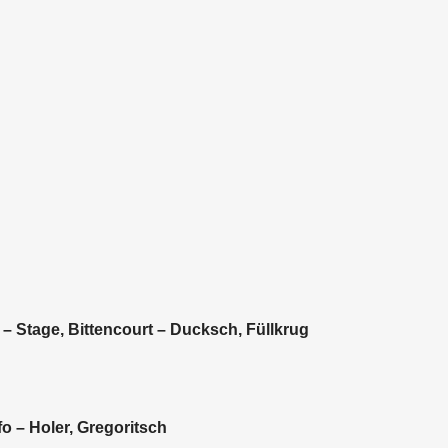
r – Stage, Bittencourt – Ducksch, Füllkrug
ifo – Holer, Gregoritsch