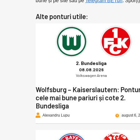
bune și pe site sau pe
Telegram BETuri
. Spor(t)
Alte ponturi utile:
2. Bundesliga
08.08.2026
Volkswagen Arena
Wolfsburg – Kaiserslautern: Pontur
cele mai bune pariuri și cote 2.
Bundesliga
Alexandru Lupu
august 6, 