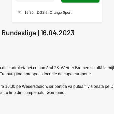
16:30 - DGS 2, Orange Sport
 Bundesliga | 16.04.2023
din cadrul etapei cu numărul 28. Werder Bremen se află la mijlo
 Freiburg ține aproape la locurile de cupe europene.
ra 16:30 pe Weserstadion, iar partida va putea fi vizionată pe D
pentru tine din campionatul Germaniei: