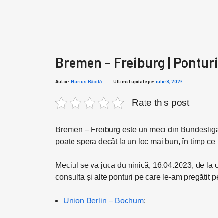
Bremen – Freiburg | Ponturi
Autor:
Marius Băcilă
Ultimul update pe:
iulie 8, 2026
Rate this post
Bremen – Freiburg este un meci din Bundesliga 
poate spera decât la un loc mai bun, în timp ce
Meciul se va juca duminică, 16.04.2023, de la o
consulta și alte ponturi pe care le-am pregătit 
Union Berlin – Bochum
;