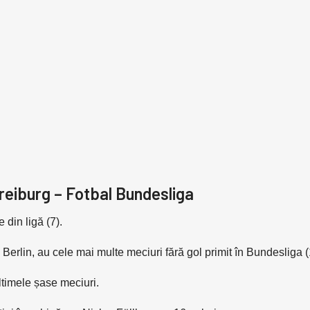
reiburg – Fotbal Bundesliga
 din ligă (7).
Berlin, au cele mai multe meciuri fără gol primit în Bundesliga (
ltimele șase meciuri.