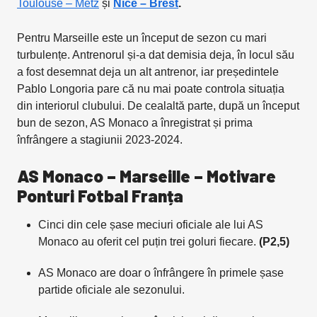
Toulouse – Metz
și
Nice – Brest
.
Pentru Marseille este un început de sezon cu mari
turbulențe. Antrenorul și-a dat demisia deja, în locul său
a fost desemnat deja un alt antrenor, iar președintele
Pablo Longoria pare că nu mai poate controla situația
din interiorul clubului. De cealaltă parte, după un început
bun de sezon, AS Monaco a înregistrat și prima
înfrângere a stagiunii 2023-2024.
AS Monaco – Marseille – Motivare
Ponturi Fotbal Franța
Cinci din cele șase meciuri oficiale ale lui AS
Monaco au oferit cel puțin trei goluri fiecare.
(P2,5)
AS Monaco are doar o înfrângere în primele șase
partide oficiale ale sezonului.