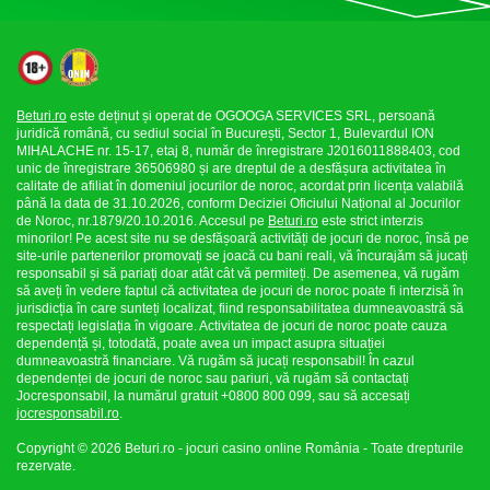
Beturi.ro
este deținut și operat de OGOOGA SERVICES SRL, persoană
juridică română, cu sediul social în București, Sector 1, Bulevardul ION
MIHALACHE nr. 15-17, etaj 8, număr de înregistrare J2016011888403, cod
unic de înregistrare 36506980 și are dreptul de a desfășura activitatea în
calitate de afiliat în domeniul jocurilor de noroc, acordat prin licența valabilă
până la data de 31.10.2026, conform Deciziei Oficiului Național al Jocurilor
de Noroc, nr.1879/20.10.2016. Accesul pe
Beturi.ro
este strict interzis
minorilor! Pe acest site nu se desfășoară activități de jocuri de noroc, însă pe
site-urile partenerilor promovați se joacă cu bani reali, vă încurajăm să jucați
responsabil și să pariați doar atât cât vă permiteți. De asemenea, vă rugăm
să aveți în vedere faptul că activitatea de jocuri de noroc poate fi interzisă în
jurisdicția în care sunteți localizat, fiind responsabilitatea dumneavoastră să
respectați legislația în vigoare. Activitatea de jocuri de noroc poate cauza
dependență și, totodată, poate avea un impact asupra situației
dumneavoastră financiare. Vă rugăm să jucați responsabil! În cazul
dependenței de jocuri de noroc sau pariuri, vă rugăm să contactați
Jocresponsabil, la numărul gratuit +0800 800 099, sau să accesați
jocresponsabil.ro
.
Copyright © 2026 Beturi.ro - jocuri casino online România - Toate drepturile
rezervate.