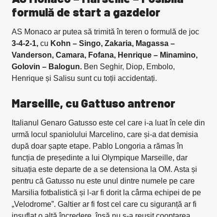
formulă de start a gazdelor
AS Monaco ar putea să trimită în teren o formulă de joc
3-4-2-1,
cu
Kohn – Singo, Zakaria, Magassa –
Vanderson, Camara, Fofana, Henrique – Minamino,
Golovin – Balogun.
Ben Seghir, Diop, Embolo,
Henrique și Salisu sunt cu toții accidentați.
Marseille, cu Gattuso antrenor
Italianul Genaro Gatusso este cel care i-a luat în cele din
urmă locul spaniolului Marcelino, care și-a dat demisia
după doar șapte etape. Pablo Longoria a rămas în
funcția de președinte a lui Olympique Marseille, dar
situația este departe de a se detensiona la OM. Asta și
pentru că Gatusso nu este unul dintre numele pe care
Marsilia fotbalistică și l-ar fi dorit la cârma echipei de pe
„Velodrome”. Galtier ar fi fost cel care cu siguranță ar fi
insuflat o altă încredere, însă nu s-a reușit cooptarea