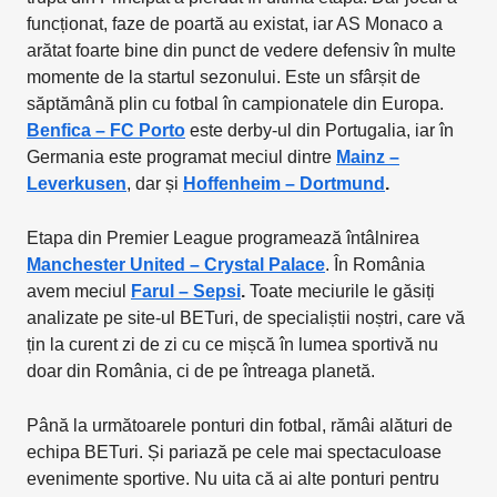
funcționat, faze de poartă au existat, iar AS Monaco a
arătat foarte bine din punct de vedere defensiv în multe
momente de la startul sezonului. Este un sfârșit de
săptămână plin cu fotbal în campionatele din Europa.
Benfica – FC Porto
este derby-ul din Portugalia, iar în
Germania este programat meciul dintre
Mainz –
Leverkusen
, dar și
Hoffenheim – Dortmund
.
Etapa din Premier League programează întâlnirea
Manchester United – Crystal Palace
. În România
avem meciul
Farul – Sepsi
.
Toate meciurile le găsiți
analizate pe site-ul BETuri, de specialiștii noștri, care vă
țin la curent zi de zi cu ce mișcă în lumea sportivă nu
doar din România, ci de pe întreaga planetă.
Până la următoarele ponturi din fotbal, rămâi alături de
echipa BETuri. Și pariază pe cele mai spectaculoase
evenimente sportive. Nu uita că ai alte ponturi pentru