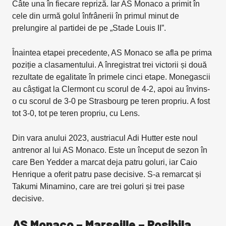
Câte una în fiecare repriză. Iar AS Monaco a primit în
cele din urmă golul înfrânerii în primul minut de
prelungire al partidei de pe „Stade Louis II”.
Înaintea etapei precedente, AS Monaco se afla pe prima
poziție a clasamentului. A înregistrat trei victorii și două
rezultate de egalitate în primele cinci etape. Monegascii
au câștigat la Clermont cu scorul de 4-2, apoi au învins-
o cu scorul de 3-0 pe Strasbourg pe teren propriu. A fost
tot 3-0, tot pe teren propriu, cu Lens.
Din vara anului 2023, austriacul Adi Hutter este noul
antrenor al lui AS Monaco. Este un început de sezon în
care Ben Yedder a marcat deja patru goluri, iar Caio
Henrique a oferit patru pase decisive. S-a remarcat și
Takumi Minamino, care are trei goluri și trei pase
decisive.
AS Monaco – Marseille – Posibila