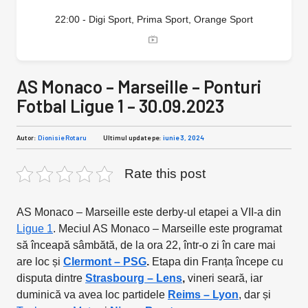
22:00 - Digi Sport, Prima Sport, Orange Sport
AS Monaco – Marseille – Ponturi
Fotbal Ligue 1 – 30.09.2023
Autor:
Dionisie Rotaru
Ultimul update pe:
iunie 3, 2024
Rate this post
AS Monaco – Marseille este derby-ul etapei a VII-a din
Ligue 1
. Meciul AS Monaco – Marseille este programat
să înceapă sâmbătă, de la ora 22, într-o zi în care mai
are loc și
Clermont – PSG
.
Etapa din Franța începe cu
disputa dintre
Strasbourg – Lens
,
vineri seară, iar
duminică va avea loc partidele
Reims – Lyon
, dar și