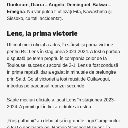
Doukoure, Diarra – Angelo, Deminguet, Bakwa –
Emegha.
Nu vor putea fi utilizați Fila, Kawashima și
Sissoko, cu toții accidentați.
Lens, la prima victorie
Ultimul meci oficial a adus, în sfârșit, și prima victorie
pentru RC Lens în stagiunea 2023-2024. A fost o partidă
disputată pe teren propriu în compania celor de la
Toulouse, succes cu scorul de 2-1. Lens a fost condusă
în prima repriză, dar a egalat în minutele de prelungire
prin Said. Golul victoriei a fost reușit de Guilavogui,
introdus pe parcursul reprizei secunde.
Șapte meciuri oficiale a jucat Lens în stagiunea 2023-
2024. A primit gol în fiecare dintre acestea.
„Roș-galbenii” au debutat și în grupele Ligii Campionilor.
A fost o deplasare pe „Ramon Sanchez Pizjuan”, în