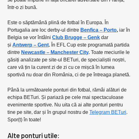
într-o zi bună.
Este o săptămână plină de fotbal în Europa. În
Portugalia are loc derby-ul dintre
Benfica – Porto
,
iar în
Belgia se vor întâlni
Club Brugge – Genk
dar
și
Antwerp – Gent
.
În EFL Cup este programată partida
dintre
Newcastle – Manchester City
.
Toate meciurile le
găsiți analizate pe site-ul BETuri, de specialiștii noștri,
care vă țin la curent zi de zi cu ce mișcă în lumea
sportivă nu doar din România, ci de pe întreaga planetă.
Până la următoarele ponturi din fotbal, rămâi alături de
echipa BETuri. Și pariază pe cele mai spectaculoase
evenimente sportive. Nu uita că ai alte ponturi pentru
tine pe site, dar și în grupul nostru de
Telegram BETuri
.
Spor(t) în toate!
Alte ponturi utile: