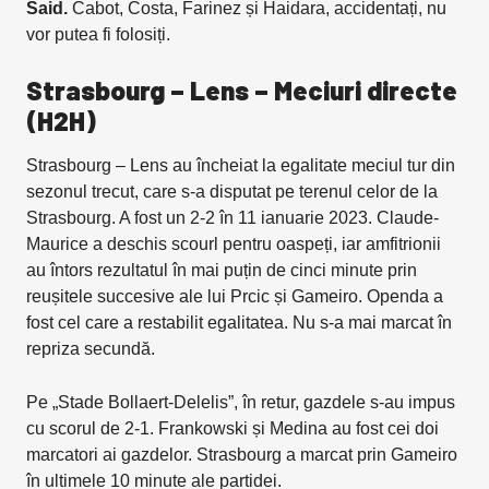
Said.
Cabot, Costa, Farinez și Haidara, accidentați, nu
vor putea fi folosiți.
Strasbourg – Lens – Meciuri directe
(H2H)
Strasbourg – Lens au încheiat la egalitate meciul tur din
sezonul trecut, care s-a disputat pe terenul celor de la
Strasbourg. A fost un 2-2 în 11 ianuarie 2023. Claude-
Maurice a deschis scourl pentru oaspeți, iar amfitrionii
au întors rezultatul în mai puțin de cinci minute prin
reușitele succesive ale lui Prcic și Gameiro. Openda a
fost cel care a restabilit egalitatea. Nu s-a mai marcat în
repriza secundă.
Pe „Stade Bollaert-Delelis”, în retur, gazdele s-au impus
cu scorul de 2-1. Frankowski și Medina au fost cei doi
marcatori ai gazdelor. Strasbourg a marcat prin Gameiro
în ultimele 10 minute ale partidei.