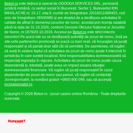
Beturi.ro
este deținut și operat de OGOOGA SERVICES SRL, persoană
juridică română, cu sediul social în București, Sector 1, Bulevardul ION
MIHALACHE nr. 15-17, etaj 8, număr de înregistrare J2016011888403, cod
unic de înregistrare 36506980 și are dreptul de a desfășura activitatea în
calitate de afiliat în domeniul jocurilor de noroc, acordat prin licența valabilă
până la data de 31.10.2026, conform Deciziei Oficiului Național al Jocurilor
de Noroc, nr.1879/20.10.2016. Accesul pe
Beturi.ro
este strict interzis
minorilor! Pe acest site nu se desfășoară activități de jocuri de noroc, însă pe
site-urile partenerilor promovați se joacă cu bani reali, vă încurajăm să jucați
responsabil și să pariați doar atât cât vă permiteți. De asemenea, vă rugăm
să aveți în vedere faptul că activitatea de jocuri de noroc poate fi interzisă în
jurisdicția în care sunteți localizat, fiind responsabilitatea dumneavoastră să
respectați legislația în vigoare. Activitatea de jocuri de noroc poate cauza
dependență și, totodată, poate avea un impact asupra situației
dumneavoastră financiare. Vă rugăm să jucați responsabil! În cazul
dependenței de jocuri de noroc sau pariuri, vă rugăm să contactați
Jocresponsabil, la numărul gratuit +0800 800 099, sau să accesați
jocresponsabil.ro
.
Copyright © 2026 Beturi.ro - jocuri casino online România - Toate drepturile
rezervate.