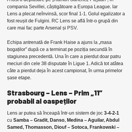
compania Sevillei, câștigătoare a Europa League. Iar
Lens a plecat neînvinsă, scor final 1-1. Golul egalizator a
fost reușit de Fulgini. RC Lens se află într-o grupă din
care mai fac parte Arsenal și PSV.
Echipa antrenată de Frank Haise a ajuns la „masa
bogaților” după ce a terminat pe poziția secundă în
stagiunea precedentă. Una în care a pierdut doar patru
meciuri din cele 38 disputate în Ligue 1. Adică tot atâtea
câte a pierdut deja în acest campionat, în urma primelor
șase etape.
Strasbourg – Lens – Prim „11”
probabil al oaspeților
Lens ar putea să înceapă într-un sistem de joc
3-4-2-1
cu
Samba – Gradit, Danso, Medina – Aguilar, Abdul
Samed, Thomasson, Diouf – Sotoca, Frankowski –