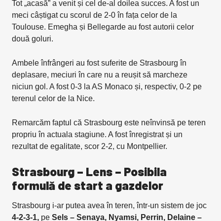
Tot „acasă” a venit și cel de-al doilea succes. A fost un
meci câștigat cu scorul de 2-0 în fața celor de la
Toulouse. Emegha și Bellegarde au fost autorii celor
două goluri.
Ambele înfrângeri au fost suferite de Strasbourg în
deplasare, meciuri în care nu a reușit să marcheze
niciun gol. A fost 0-3 la AS Monaco și, respectiv, 0-2 pe
terenul celor de la Nice.
Remarcăm faptul că Strasbourg este neînvinsă pe teren
propriu în actuala stagiune. A fost înregistrat și un
rezultat de egalitate, scor 2-2, cu Montpellier.
Strasbourg – Lens – Posibila
formulă de start a gazdelor
Strasbourg i-ar putea avea în teren, într-un sistem de joc
4-2-3-1,
pe
Sels – Senaya, Nyamsi, Perrin, Delaine –