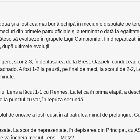
doua și a fost cea mai bună echipă în meciurile disputate pe ter
ciuri din primele patru oficiale și a terminat o dată la egalitate. 
egătesc să evolueze în grupele Ligii Campionilor, fiind repartizați 
după ultimele evoluții.
ngere, scor 2-3, în deplasarea de la Brest. Oaspeții conduceau 
chado. A fost 1-2 la pauză, pe final de meci, la scorul de 2-2, Le
 minute.
riu. Lens a făcut 1-1 cu Rennes. La fel ca în prima etapă, a desc
e la punctul cu var, în repriza secundă.
ul de onoare a fost reușit în al patrulea minut de prelungire. Guil
 încasate. La scor de neprezentate, în deplsarea din Principat, cu
se va încheia meciul Lens – Metz?