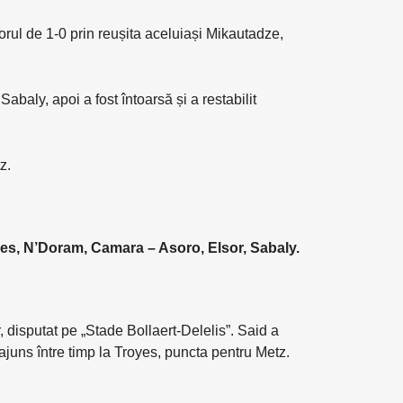
rul de 1-0 prin reușita aceluiași Mikautadze,
Sabaly, apoi a fost întoarsă și a restabilit
z.
es, N’Doram, Camara – Asoro, Elsor, Sabaly.
, disputat pe „Stade Bollaert-Delelis”. Said a
ajuns între timp la Troyes, puncta pentru Metz.