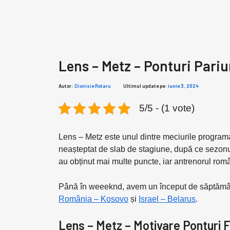
Lens – Metz – Ponturi Pariu
Autor:
Dionisie Rotaru
Ultimul update pe:
iunie 3, 2024
5/5 - (1 vote)
Lens – Metz este unul dintre meciurile programa
neașteptat de slab de stagiune, după ce sezonul
au obținut mai multe puncte, iar antrenorul româ
Până în weeeknd, avem un început de săptămân
România – Kosovo
și
Israel – Belarus
.
Lens – Metz – Motivare Ponturi F