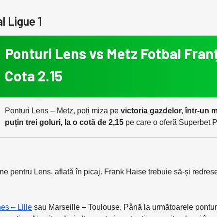
l Ligue 1
Ponturi Lens vs Metz Fotbal Fran
Cota 2.15
Ponturi Lens – Metz, poți miza pe
victoria gazdelor, într-un 
puțin trei goluri, la o cotă de 2,15
pe care o oferă Superbet Pa
ne pentru Lens, aflată în picaj. Frank Haise trebuie să-și redres
s – Lille
sau Marseille – Toulouse. Până la următoarele ponturi 