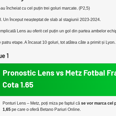
-au încheiat cu cel puțin trei goluri marcate. (P2,5)
al. Un început neașteptat de slab al stagiunii 2023-2024.
t implicată Lens au oferit cel puțin un gol din partea ambelor ech
tru etape. A încasat 10 goluri, tot atâtea câte a primit și Lyon.
ue 1
Pronostic Lens vs Metz Fotbal Fr
Cota 1.65
Ponturi Lens – Metz, poți miza pe faptul că
se vor marca cel pu
1,65
pe care o oferă Betano Pariuri Online.