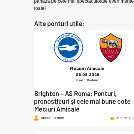
pariază pe cele mai spectaculoase evenimente spo
toate!
Alte ponturi utile:
Meciuri Amicale
08.08.2026
Amex Stadium
Brighton – AS Roma: Ponturi,
pronosticuri și cele mai bune cote
Meciuri Amicale
Andrei Serban
august 7, 