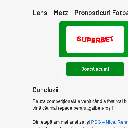
Lens – Metz – Pronosticuri Fotba
Joacă acum!
Concluzii
Pauza competițională a venit când a fost mai bi
vină cât mai repede pentru „galben-roșii”.
Din etapă am mai analizat și
PSG – Nice
,
Renne