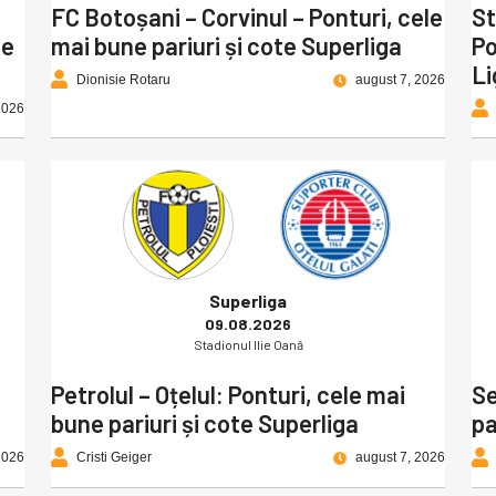
FC Botoșani – Corvinul – Ponturi, cele
St
te
mai bune pariuri și cote Superliga
Po
Li
Dionisie Rotaru
august 7, 2026
2026
Superliga
09.08.2026
Stadionul Ilie Oană
Petrolul – Oțelul: Ponturi, cele mai
Se
bune pariuri și cote Superliga
pa
2026
Cristi Geiger
august 7, 2026