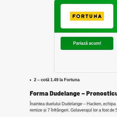
Pariază acum!
2 – cotă 1.49 la Fortuna
Forma Dudelange – Pronostic
Înaintea duelului Dudelange – Hacken, echipa g
remize și 7 înfrângeri. Golaverajul lor a fost de 