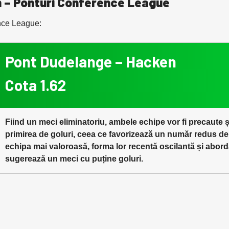
 – Ponturi Conference League
ence League:
Pont Dudelange – Hacken
Cota 1.62
Fiind un meci eliminatoriu, ambele echipe vor fi precaute ș
primirea de goluri, ceea ce favorizează un număr redus de
echipa mai valoroasă, forma lor recentă oscilantă și abor
sugerează un meci cu puține goluri.