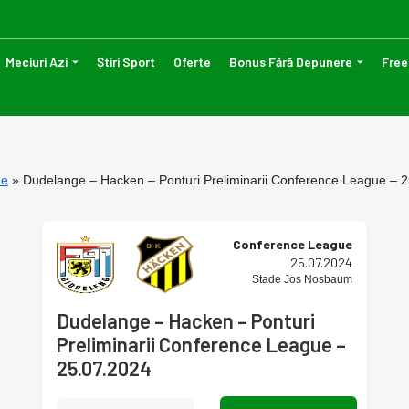
Meciuri Azi
Știri Sport
Oferte
Bonus Fără Depunere
Free
ue
Dudelange – Hacken – Ponturi Preliminarii Conference League – 
Conference League
25.07.2024
Stade Jos Nosbaum
Dudelange – Hacken – Ponturi
Preliminarii Conference League –
25.07.2024