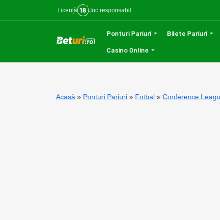
Licență
Joc responsabil
Ponturi Pariuri
Bilete Pariuri
Casino Online
Acasă
Ponturi Pariuri
Fotbal
Conference Leag