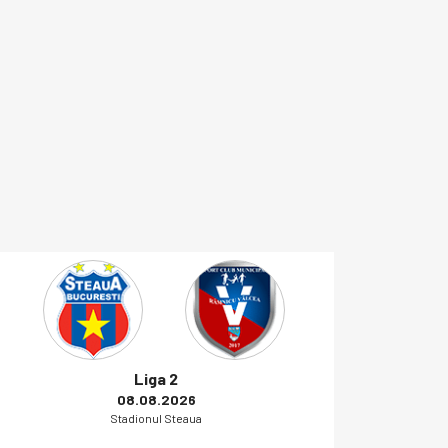
Liga 2
08.08.2026
Stadionul Steaua