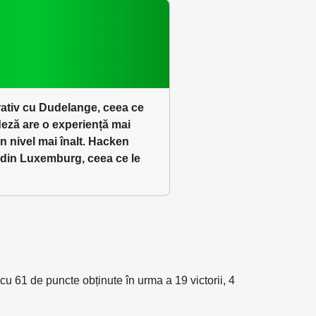
rativ cu Dudelange, ceea ce
deză are o experiență mai
un nivel mai înalt. Hacken
 din Luxemburg, ceea ce le
 61 de puncte obținute în urma a 19 victorii, 4