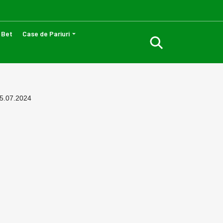
 Bet
Case de Pariuri
25.07.2024