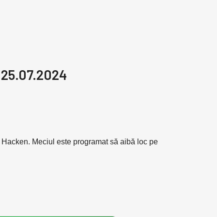
 25.07.2024
– Hacken. Meciul este programat să aibă loc pe