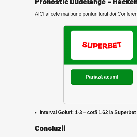
Pronostic Dudelange – Hacken
AICI ai cele mai bune ponturi turul doi Confer
Pariază acum!
Interval Goluri: 1-3 – cotă 1.62 la Superbet
Concluzii