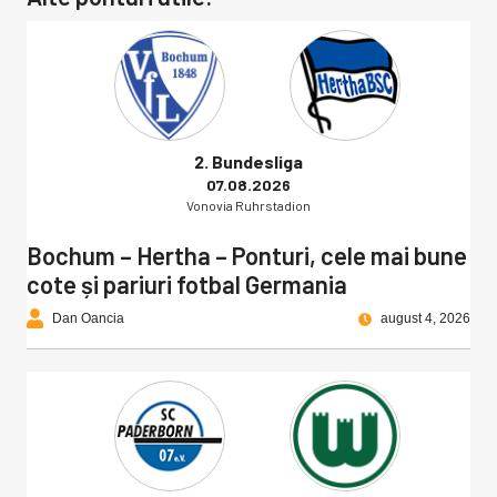
2. Bundesliga
07.08.2026
Vonovia Ruhrstadion
Bochum – Hertha – Ponturi, cele mai bune
cote și pariuri fotbal Germania
Dan Oancia
august 4, 2026