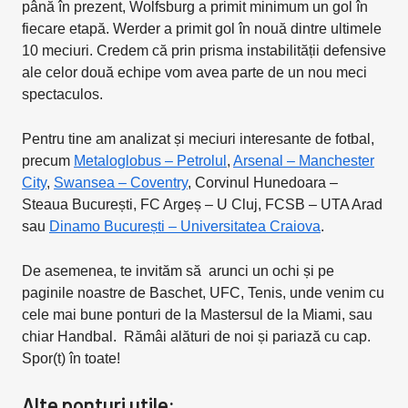
până în prezent, Wolfsburg a primit minimum un gol în
fiecare etapă. Werder a primit gol în nouă dintre ultimele
10 meciuri. Credem că prin prisma instabilității defensive
ale celor două echipe vom avea parte de un nou meci
spectaculos.
Pentru tine am analizat și meciuri interesante de fotbal,
precum
Metaloglobus – Petrolul
,
Arsenal – Manchester
City
,
Swansea – Coventry
, Corvinul Hunedoara –
Steaua București, FC Argeș – U Cluj, FCSB – UTA Arad
sau
Dinamo București – Universitatea Craiova
.
De asemenea, te invităm să arunci un ochi și pe
paginile noastre de Baschet, UFC, Tenis, unde venim cu
cele mai bune ponturi de la Mastersul de la Miami, sau
chiar Handbal. Rămâi alături de noi și pariază cu cap.
Spor(t) în toate!
Alte ponturi utile: