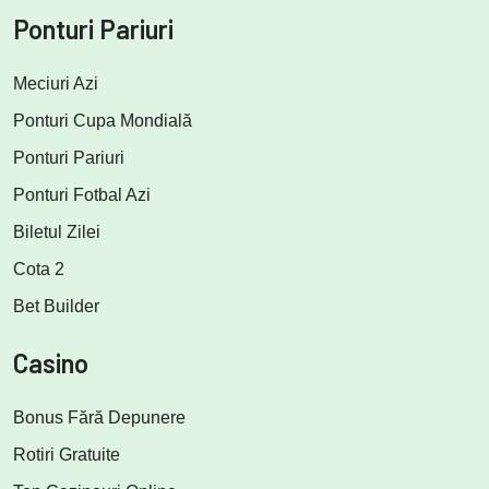
Ponturi Pariuri
Meciuri Azi
Ponturi Cupa Mondială
Ponturi Pariuri
Ponturi Fotbal Azi
Biletul Zilei
Cota 2
Bet Builder
Casino
Bonus Fără Depunere
Rotiri Gratuite