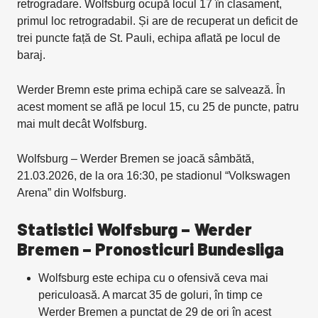
retrogradare. Wolfsburg ocupă locul 17 în clasament,
primul loc retrogradabil. Și are de recuperat un deficit de
trei puncte față de St. Pauli, echipa aflată pe locul de
baraj.
Werder Bremn este prima echipă care se salvează. În
acest moment se află pe locul 15, cu 25 de puncte, patru
mai mult decât Wolfsburg.
Wolfsburg – Werder Bremen se joacă sâmbătă,
21.03.2026, de la ora 16:30, pe stadionul “Volkswagen
Arena” din Wolfsburg.
Statistici Wolfsburg – Werder
Bremen – Pronosticuri Bundesliga
Wolfsburg este echipa cu o ofensivă ceva mai
periculoasă. A marcat 35 de goluri, în timp ce
Werder Bremen a punctat de 29 de ori în acest