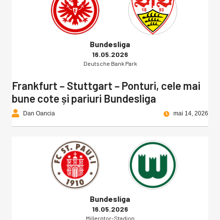
Bundesliga
16.05.2026
Deutsche Bank Park
Frankfurt – Stuttgart – Ponturi, cele mai
bune cote și pariuri Bundesliga
Dan Oancia
mai 14, 2026
Bundesliga
16.05.2026
Millerntor-Stadion