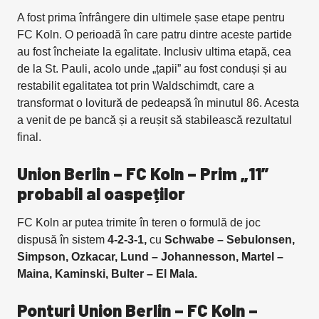
A fost prima înfrângere din ultimele șase etape pentru
FC Koln. O perioadă în care patru dintre aceste partide
au fost încheiate la egalitate. Inclusiv ultima etapă, cea
de la St. Pauli, acolo unde „țapii” au fost conduși și au
restabilit egalitatea tot prin Waldschimdt, care a
transformat o lovitură de pedeapsă în minutul 86. Acesta
a venit de pe bancă și a reușit să stabilească rezultatul
final.
Union Berlin – FC Koln – Prim „11”
probabil al oaspeților
FC Koln ar putea trimite în teren o formulă de joc
dispusă în sistem
4-2-3-1,
cu
Schwabe – Sebulonsen,
Simpson, Ozkacar, Lund – Johannesson, Martel –
Maina, Kaminski, Bulter – El Mala.
Ponturi Union Berlin – FC Koln –