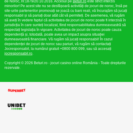
de Noroc, nr.1879/20.10.2016. Accesul pe
Beturi.ro
este strict interzis
minorilor! Pe acest site nu se desfășoară activități de jocuri de noroc, însă pe
site-urile partenerilor promovați se joacă cu bani reali, vă încurajăm să jucați
responsabil și să pariați doar atât cât vă permiteți. De asemenea, vă rugăm
să aveți în vedere faptul că activitatea de jocuri de noroc poate fi interzisă în
jurisdicția în care sunteți localizat, fiind responsabilitatea dumneavoastră să
respectați legislația în vigoare. Activitatea de jocuri de noroc poate cauza
dependență și, totodată, poate avea un impact asupra situației
dumneavoastră financiare. Vă rugăm să jucați responsabil! În cazul
dependenței de jocuri de noroc sau pariuri, vă rugăm să contactați
Jocresponsabil, la numărul gratuit +0800 800 099, sau să accesați
jocresponsabil.ro
.
Copyright © 2026 Beturi.ro - jocuri casino online România - Toate drepturile
rezervate.