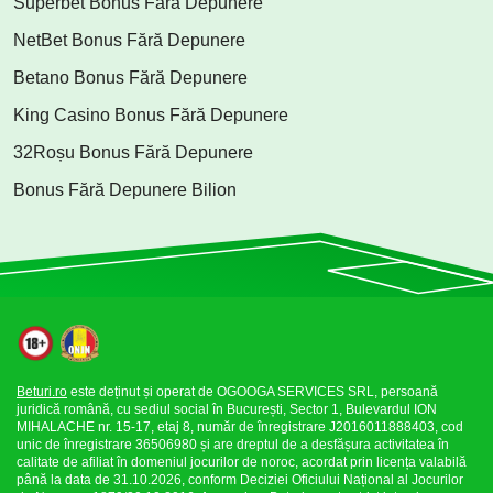
Superbet Bonus Fără Depunere
NetBet Bonus Fără Depunere
Betano Bonus Fără Depunere
King Casino Bonus Fără Depunere
32Roșu Bonus Fără Depunere
Bonus Fără Depunere Bilion
Beturi.ro
este deținut și operat de OGOOGA SERVICES SRL, persoană
juridică română, cu sediul social în București, Sector 1, Bulevardul ION
MIHALACHE nr. 15-17, etaj 8, număr de înregistrare J2016011888403, cod
unic de înregistrare 36506980 și are dreptul de a desfășura activitatea în
calitate de afiliat în domeniul jocurilor de noroc, acordat prin licența valabilă
până la data de 31.10.2026, conform Deciziei Oficiului Național al Jocurilor