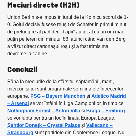
Meciuri directe (H2H)
Union Berlin s-a impus în turul de la Koln cu scorul de 1-
0. Golul decisiv fusese reușit de Schafer în primul minut
de prelungire al partidei. „Țapii” au jucat cu un om mai
puțin pe teren din minutul 83, atunci când van den Berg
a văzut direct cartonașul roșu și a fost trimis mai
devreme la cabine.
Concluzii
Până la meciurile de la sfârșitul săptămânii, marți,
miercuri și joi sunt programate semifinalele întrecerilor
europene.
PSG – Bayern Munchen
și
Atletico Madrid
– Arsenal
se vor întâlni în Liga Campionilor, în timp ce
Nottingham Forest – Aston Villa
și
Braga – Freiburg
se vor lupta pentru un loc în finala Europa League.
Șahtior Donețk – Crystal Palace
și
Vallecano –
Strasbourg
sunt partidele din Conference League. Nu