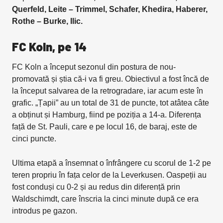
Querfeld, Leite – Trimmel, Schafer, Khedira, Haberer,
Rothe – Burke, Ilic.
FC Koln, pe 14
FC Koln a început sezonul din postura de nou-
promovată și știa că-i va fi greu. Obiectivul a fost încă de
la început salvarea de la retrogradare, iar acum este în
grafic. „Țapii” au un total de 31 de puncte, tot atâtea câte
a obținut și Hamburg, fiind pe poziția a 14-a. Diferența
față de St. Pauli, care e pe locul 16, de baraj, este de
cinci puncte.
Ultima etapă a însemnat o înfrângere cu scorul de 1-2 pe
teren propriu în fața celor de la Leverkusen. Oaspeții au
fost conduși cu 0-2 și au redus din diferență prin
Waldschimdt, care înscria la cinci minute după ce era
introdus pe gazon.