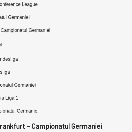
Conference League
atul Germaniei
, Campionatul Germaniei
t:
undesliga
sliga
ionatul Germaniei
ia Liga 1
pionatul Germaniei
 Frankfurt – Campionatul Germaniei