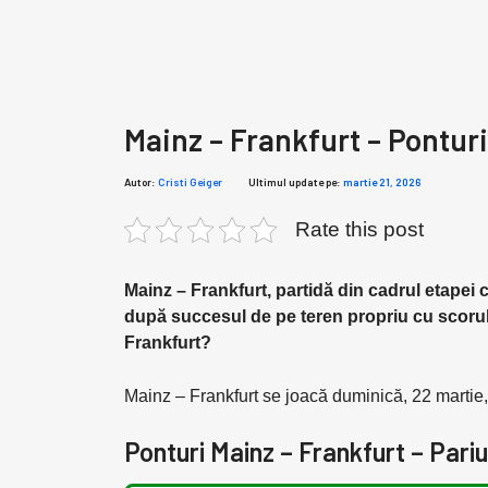
Mainz – Frankfurt – Pontur
Autor:
Cristi Geiger
Ultimul update pe:
martie 21, 2026
Rate this post
Mainz – Frankfurt, partidă din cadrul etapei
după succesul de pe teren propriu cu scorul
Frankfurt?
Mainz – Frankfurt se joacă duminică, 22 martie,
Ponturi Mainz – Frankfurt – Pari