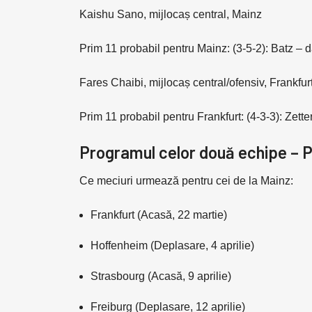
Kaishu Sano, mijlocaș central, Mainz
Prim 11 probabil pentru Mainz: (3-5-2): Batz –
Fares Chaibi, mijlocaș central/ofensiv, Frankfur
Prim 11 probabil pentru Frankfurt: (4-3-3): Ze
Programul celor două echipe – P
Ce meciuri urmează pentru cei de la Mainz:
Frankfurt (Acasă, 22 martie)
Hoffenheim (Deplasare, 4 aprilie)
Strasbourg (Acasă, 9 aprilie)
Freiburg (Deplasare, 12 aprilie)