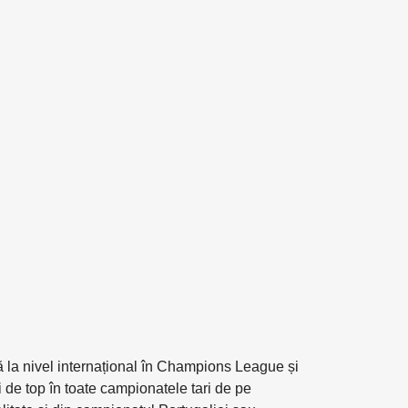
ă la nivel internațional în Champions League și
de top în toate campionatele tari de pe