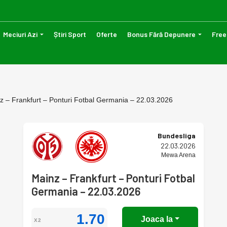
Meciuri Azi
Știri Sport
Oferte
Bonus Fără Depunere
Free
z – Frankfurt – Ponturi Fotbal Germania – 22.03.2026
Bundesliga
22.03.2026
Mewa Arena
Mainz – Frankfurt – Ponturi Fotbal
Germania – 22.03.2026
1.70
Joaca la
X2