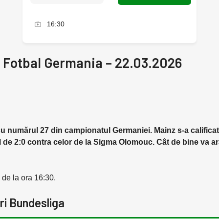
16:30
i Fotbal Germania – 22.03.2026
 cu numărul 27 din campionatul Germaniei. Mainz s-a calificat
 de 2:0 contra celor de la Sigma Olomouc. Cât de bine va ar
 de la ora 16:30.
uri Bundesliga