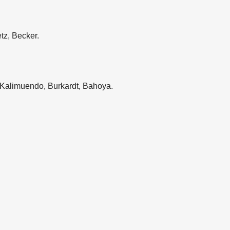
tz, Becker.
– Kalimuendo, Burkardt, Bahoya.