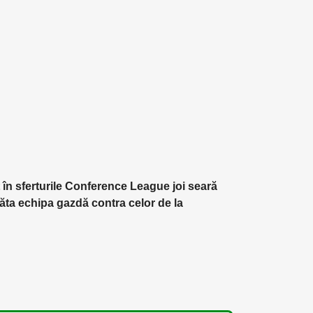
 în sferturile Conference League joi seară
ăta echipa gazdă contra celor de la