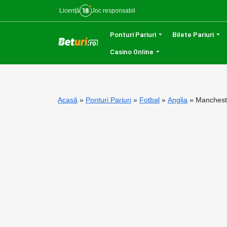
Licență
Joc responsabil
Ponturi Pariuri
Bilete Pariuri
Casino Online
Acasă
Ponturi Pariuri
Fotbal
Anglia
Mancheste