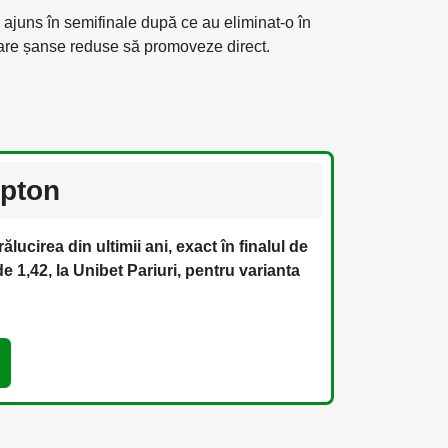
 ajuns în semifinale după ce au eliminat-o în
 are șanse reduse să promoveze direct.
mpton
lucirea din ultimii ani, exact în finalul de
e 1,42, la Unibet Pariuri, pentru varianta