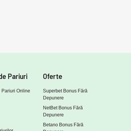
de Pariuri
Oferte
Pariuri Online
Superbet Bonus Fără
Depunere
NetBet Bonus Fără
Depunere
Betano Bonus Fără
iurilor