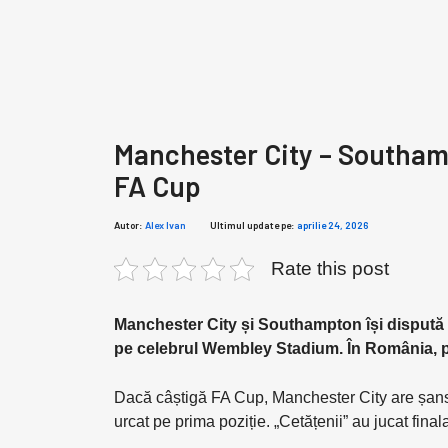
Manchester City – Southamp
FA Cup
Autor:
Alex Ivan
Ultimul update pe:
aprilie 24, 2026
Rate this post
Manchester City și Southampton își dispută p
pe celebrul Wembley Stadium. În România, pa
Dacă câștigă FA Cup, Manchester City are șansa 
urcat pe prima poziție. „Cetățenii” au jucat final