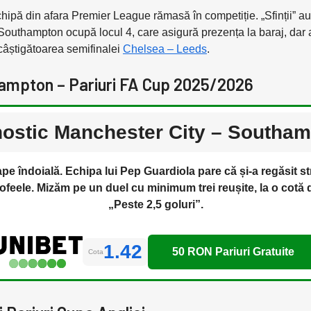
ipă din afara Premier League rămasă în competiție. „Sfinții” au
, Southampton ocupă locul 4, care asigură prezența la baraj, dar
câștigătoarea semifinalei
Chelsea – Leeds
.
hampton – Pariuri FA Cup 2025/2026
ostic Manchester City – Southa
pe îndoială. Echipa lui Pep Guardiola pare că și-a regăsit stră
trofeele. Mizăm pe un duel cu minimum trei reușite, la o cotă d
„Peste 2,5 goluri”.
1.42
50 RON Pariuri Gratuite
Cota