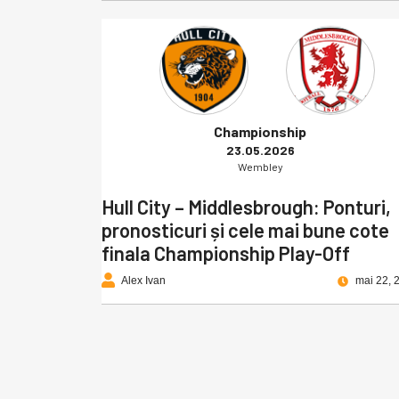
Championship
23.05.2026
Wembley
Hull City – Middlesbrough: Ponturi,
pronosticuri și cele mai bune cote
finala Championship Play-Off
Alex Ivan
mai 22, 