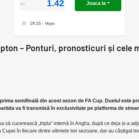
1.42
Joaca la
3+
19:15 - Voyo
ton – Ponturi, pronosticuri și cele 
rima semifinală din acest sezon de FA Cup. Duelul este prog
rtida va fi transmisă în exclusivitate pe platforma de stre
să cucerească „tripla” internă în Anglia, după ce deja și-a adj
a Cupei în fiecare dintre ultimele trei sezoane, dar au câștigat tro