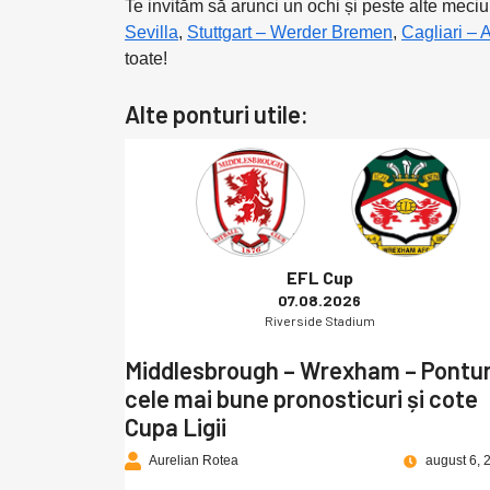
Te invităm să arunci un ochi și peste alte meciu
Sevilla
,
Stuttgart – Werder Bremen
,
Cagliari – 
toate!
Alte ponturi utile:
EFL Cup
07.08.2026
Riverside Stadium
Middlesbrough – Wrexham – Pontur
cele mai bune pronosticuri și cote
Cupa Ligii
Aurelian Rotea
august 6, 