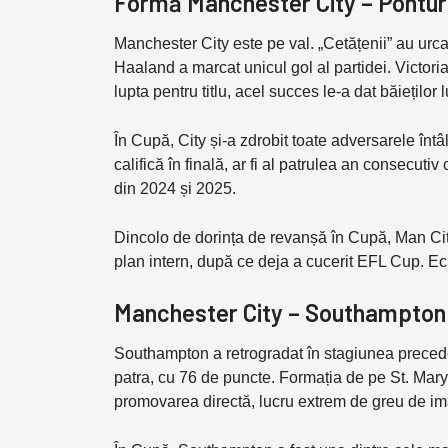
Formă Manchester City – Ponturi
Manchester City este pe val. „Cetățenii” au urc
Haaland a marcat unicul gol al partidei. Victori
lupta pentru titlu, acel succes le-a dat băiețilo
În Cupă, City și-a zdrobit toate adversarele înt
califică în finală, ar fi al patrulea an consecuti
din 2024 și 2025.
Dincolo de dorința de revanșă în Cupă, Man Cit
plan intern, după ce deja a cucerit EFL Cup. Ec
Manchester City – Southampton –
Southampton a retrogradat în stagiunea precede
patra, cu 76 de puncte. Formația de pe St. Mary
promovarea directă, lucru extrem de greu de im