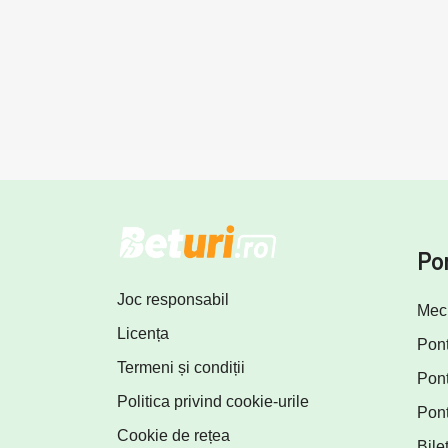
Pon
Joc responsabil
Meci
Licența
Pon
Termeni și condiții
Pont
Politica privind cookie-urile
Pont
Cookie de rețea
Bilet