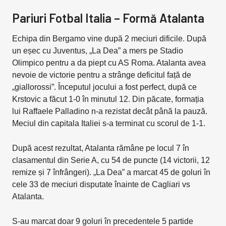
Pariuri Fotbal Italia – Formă Atalanta
Echipa din Bergamo vine după 2 meciuri dificile. După
un eșec cu Juventus, „La Dea” a mers pe Stadio
Olimpico pentru a da piept cu AS Roma. Atalanta avea
nevoie de victorie pentru a strânge deficitul față de
„giallorossi”. Începutul jocului a fost perfect, după ce
Krstovic a făcut 1-0 în minutul 12. Din păcate, formația
lui Raffaele Palladino n-a rezistat decât până la pauză.
Meciul din capitala Italiei s-a terminat cu scorul de 1-1.
După acest rezultat, Atalanta rămâne pe locul 7 în
clasamentul din Serie A, cu 54 de puncte (14 victorii, 12
remize și 7 înfrângeri). „La Dea” a marcat 45 de goluri în
cele 33 de meciuri disputate înainte de Cagliari vs
Atalanta.
S-au marcat doar 9 goluri în precedentele 5 partide