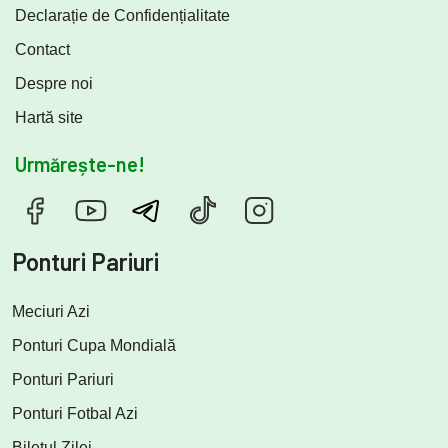
Declarație de Confidențialitate
Contact
Despre noi
Hartă site
Urmărește-ne!
Ponturi Pariuri
Meciuri Azi
Ponturi Cupa Mondială
Ponturi Pariuri
Ponturi Fotbal Azi
Biletul Zilei