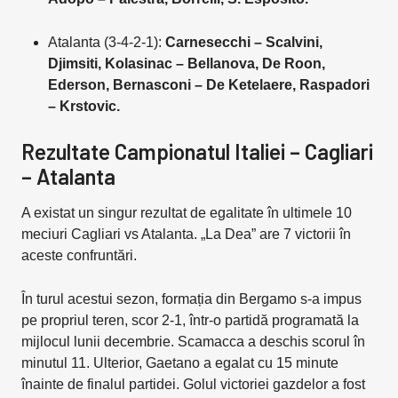
Atalanta (3-4-2-1):
Carnesecchi – Scalvini,
Djimsiti, Kolasinac – Bellanova, De Roon,
Ederson, Bernasconi – De Ketelaere, Raspadori
– Krstovic.
Rezultate Campionatul Italiei – Cagliari
– Atalanta
A existat un singur rezultat de egalitate în ultimele 10
meciuri Cagliari vs Atalanta. „La Dea” are 7 victorii în
aceste confruntări.
În turul acestui sezon, formația din Bergamo s-a impus
pe propriul teren, scor 2-1, într-o partidă programată la
mijlocul lunii decembrie. Scamacca a deschis scorul în
minutul 11. Ulterior, Gaetano a egalat cu 15 minute
înainte de finalul partidei. Golul victoriei gazdelor a fost