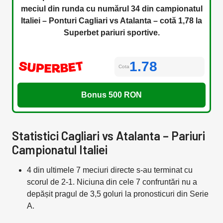
meciul din runda cu numărul 34 din campionatul
Italiei – Ponturi Cagliari vs Atalanta – cotă 1,78 la
Superbet pariuri sportive.
1.78
Cota
Bonus 500 RON
Statistici Cagliari vs Atalanta – Pariuri
Campionatul Italiei
4 din ultimele 7 meciuri directe s-au terminat cu
scorul de 2-1. Niciuna din cele 7 confruntări nu a
depășit pragul de 3,5 goluri la pronosticuri din Serie
A.