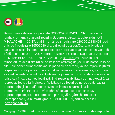
Beturi.ro
este deținut și operat de OGOOGA SERVICES SRL, persoană
juridică română, cu sediul social în București, Sector 1, Bulevardul ION
MIHALACHE nr. 15-17, etaj 8, număr de înregistrare J2016011888403, cod
unic de înregistrare 36506980 și are dreptul de a desfășura activitatea în
calitate de afiliat în domeniul jocurilor de noroc, acordat prin licența valabilă
până la data de 31.10.2026, conform Deciziei Oficiului Național al Jocurilor
de Noroc, nr.1879/20.10.2016. Accesul pe
Beturi.ro
este strict interzis
minorilor! Pe acest site nu se desfășoară activități de jocuri de noroc, însă pe
site-urile partenerilor promovați se joacă cu bani reali, vă încurajăm să jucați
responsabil și să pariați doar atât cât vă permiteți. De asemenea, vă rugăm
să aveți în vedere faptul că activitatea de jocuri de noroc poate fi interzisă în
jurisdicția în care sunteți localizat, fiind responsabilitatea dumneavoastră să
respectați legislația în vigoare. Activitatea de jocuri de noroc poate cauza
dependență și, totodată, poate avea un impact asupra situației
dumneavoastră financiare. Vă rugăm să jucați responsabil! În cazul
dependenței de jocuri de noroc sau pariuri, vă rugăm să contactați
Jocresponsabil, la numărul gratuit +0800 800 099, sau să accesați
jocresponsabil.ro
.
Copyright © 2026 Beturi.ro - jocuri casino online România - Toate drepturile