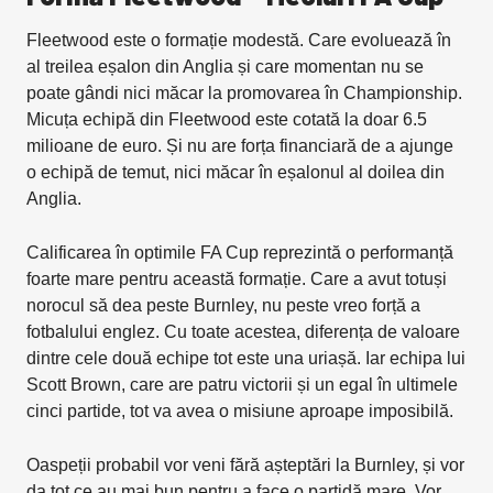
Fleetwood este o formație modestă. Care evoluează în
al treilea eșalon din Anglia și care momentan nu se
poate gândi nici măcar la promovarea în Championship.
Micuța echipă din Fleetwood este cotată la doar 6.5
milioane de euro. Și nu are forța financiară de a ajunge
o echipă de temut, nici măcar în eșalonul al doilea din
Anglia.
Calificarea în optimile FA Cup reprezintă o performanță
foarte mare pentru această formație. Care a avut totuși
norocul să dea peste Burnley, nu peste vreo forță a
fotbalului englez. Cu toate acestea, diferența de valoare
dintre cele două echipe tot este una uriașă. Iar echipa lui
Scott Brown, care are patru victorii și un egal în ultimele
cinci partide, tot va avea o misiune aproape imposibilă.
Oaspeții probabil vor veni fără așteptări la Burnley, și vor
da tot ce au mai bun pentru a face o partidă mare. Vor