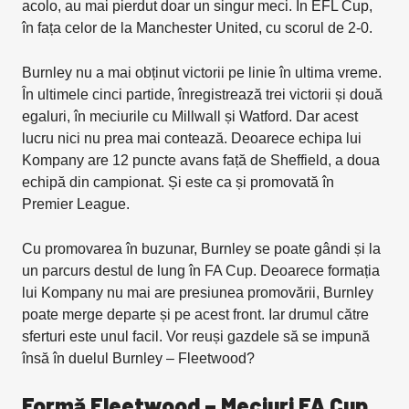
acolo, au mai pierdut doar un singur meci. În EFL Cup,
în fața celor de la Manchester United, cu scorul de 2-0.
Burnley nu a mai obținut victorii pe linie în ultima vreme.
În ultimele cinci partide, înregistrează trei victorii și două
egaluri, în meciurile cu Millwall și Watford. Dar acest
lucru nici nu prea mai contează. Deoarece echipa lui
Kompany are 12 puncte avans față de Sheffield, a doua
echipă din campionat. Și este ca și promovată în
Premier League.
Cu promovarea în buzunar, Burnley se poate gândi și la
un parcurs destul de lung în FA Cup. Deoarece formația
lui Kompany nu mai are presiunea promovării, Burnley
poate merge departe și pe acest front. Iar drumul către
sferturi este unul facil. Vor reuși gazdele să se impună
însă în duelul Burnley – Fleetwood?
Formă Fleetwood – Meciuri FA Cup