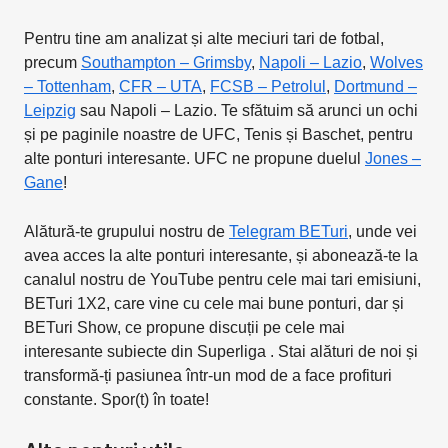
Pentru tine am analizat și alte meciuri tari de fotbal,
precum
Southampton – Grimsby
,
Napoli – Lazio
,
Wolves
– Tottenham
,
CFR – UTA
,
FCSB – Petrolul
,
Dortmund –
Leipzig
sau Napoli – Lazio. Te sfătuim să arunci un ochi
și pe paginile noastre de UFC, Tenis și Baschet, pentru
alte ponturi interesante. UFC ne propune duelul
Jones –
Gane
!
Alătură-te grupului nostru de
Telegram BETuri
, unde vei
avea acces la alte ponturi interesante, și abonează-te la
canalul nostru de YouTube pentru cele mai tari emisiuni,
BETuri 1X2, care vine cu cele mai bune ponturi, dar și
BETuri Show, ce propune discuții pe cele mai
interesante subiecte din Superliga . Stai alături de noi și
transformă-ți pasiunea într-un mod de a face profituri
constante. Spor(t) în toate!