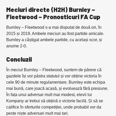
Meciuri directe (H2H) Burnley –
Fleetwood
– Pronosticuri FA Cup
Burnley – Fleetwood s-a mai disputat de două ori, în
2015 și 2019. Ambele meciuri au fost partide amicale.
Burnley a câștigat ambele partide, cu același scor, și
anume 2-0.
Concluzii
În meciul Burnley – Fleetwood, suntem de părere că
gazdele își vor păstra statutul și vor obține victoria în
cele 90 de minute regulamentare. Burnley este echipa
mai bună, care joacă acasă, și evoluează fără presiune.
În fața unui adversar mult mai modest, elevii lui
Kompany ar trebui să obțină o victorie facilă. Și să se
califice în sferturile competiției, unde probabil vor da
peste niște adversari mult mai tari.