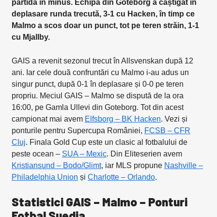
partidă în minus. Echipa din Goteborg a câștigat în
deplasare runda trecută, 3-1 cu Hacken, în timp ce
Malmo a scos doar un punct, tot pe teren străin, 1-1
cu Mjallby.
GAIS a revenit sezonul trecut în Allsvenskan după 12
ani. Iar cele două confruntări cu Malmo i-au adus un
singur punct, după 0-1 în deplasare și 0-0 pe teren
propriu. Meciul GAIS – Malmo se dispută de la ora
16:00, pe Gamla Ullevi din Goteborg. Tot din acest
campionat mai avem
Elfsborg – BK Hacken
. Vezi și
ponturile pentru Supercupa României,
FCSB – CFR
Cluj
. Finala Gold Cup este un clasic al fotbalului de
peste ocean –
SUA – Mexic
. Din Eliteserien avem
Kristiansund – Bodo/Glimt
, iar MLS propune
Nashville –
Philadelphia Union
și
Charlotte – Orlando
.
Statistici GAIS – Malmo – Ponturi
Fotbal Suedia