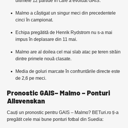
ultimele 12 partide în care a evoluat GAIS.
Malmo a câștigat un singur meci din precedentele
cinci în campionat.
Echipa pregătită de Henrik Rydstrom nu s-a mai
impus în deplasare din 11 mai.
Malmo are al doilea cel mai slab atac pe teren străin
dintre primele nouă clasate.
Media de goluri marcate în confruntările directe este
de 2,6 pe meci.
Pronostic GAIS– Malmo – Ponturi
Allsvenskan
Cauți un pronostic pentru GAIS – Malmo? BETuri.ro ți-a
pregătit cele mai bune ponturi fotbal din Suedia: