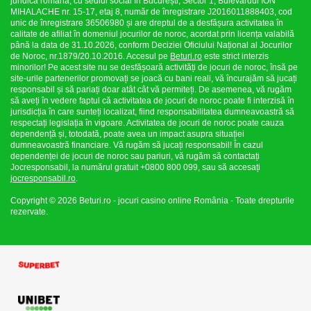
juridică română, cu sediul social în București, Sector 1, Bulevardul ION
MIHALACHE nr. 15-17, etaj 8, număr de înregistrare J2016011888403, cod
unic de înregistrare 36506980 și are dreptul de a desfășura activitatea în
calitate de afiliat în domeniul jocurilor de noroc, acordat prin licența valabilă
până la data de 31.10.2026, conform Deciziei Oficiului Național al Jocurilor
de Noroc, nr.1879/20.10.2016. Accesul pe
Beturi.ro
este strict interzis
minorilor! Pe acest site nu se desfășoară activități de jocuri de noroc, însă pe
site-urile partenerilor promovați se joacă cu bani reali, vă încurajăm să jucați
responsabil și să pariați doar atât cât vă permiteți. De asemenea, vă rugăm
să aveți în vedere faptul că activitatea de jocuri de noroc poate fi interzisă în
jurisdicția în care sunteți localizat, fiind responsabilitatea dumneavoastră să
respectați legislația în vigoare. Activitatea de jocuri de noroc poate cauza
dependență și, totodată, poate avea un impact asupra situației
dumneavoastră financiare. Vă rugăm să jucați responsabil! În cazul
dependenței de jocuri de noroc sau pariuri, vă rugăm să contactați
Jocresponsabil, la numărul gratuit +0800 800 099, sau să accesați
jocresponsabil.ro
.
Copyright © 2026 Beturi.ro - jocuri casino online România - Toate drepturile
rezervate.