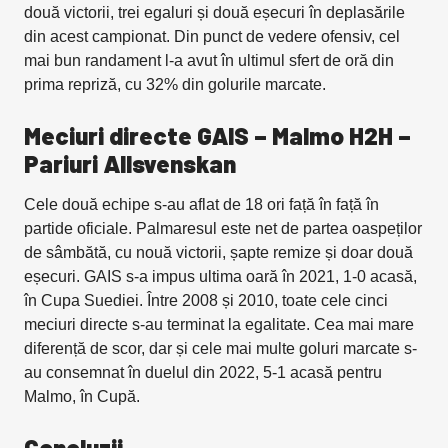
două victorii, trei egaluri și două eșecuri în deplasările
din acest campionat. Din punct de vedere ofensiv, cel
mai bun randament l-a avut în ultimul sfert de oră din
prima repriză, cu 32% din golurile marcate.
Meciuri directe GAIS – Malmo H2H –
Pariuri Allsvenskan
Cele două echipe s-au aflat de 18 ori față în față în
partide oficiale. Palmaresul este net de partea oaspeților
de sâmbătă, cu nouă victorii, șapte remize și doar două
eșecuri. GAIS s-a impus ultima oară în 2021, 1-0 acasă,
în Cupa Suediei. Între 2008 și 2010, toate cele cinci
meciuri directe s-au terminat la egalitate. Cea mai mare
diferență de scor, dar și cele mai multe goluri marcate s-
au consemnat în duelul din 2022, 5-1 acasă pentru
Malmo, în Cupă.
Concluzii