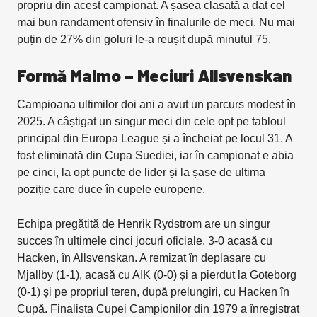
propriu din acest campionat. A șasea clasată a dat cel
mai bun randament ofensiv în finalurile de meci. Nu mai
puțin de 27% din goluri le-a reușit după minutul 75.
Formă Malmo – Meciuri Allsvenskan
Campioana ultimilor doi ani a avut un parcurs modest în
2025. A câștigat un singur meci din cele opt pe tabloul
principal din Europa League și a încheiat pe locul 31. A
fost eliminată din Cupa Suediei, iar în campionat e abia
pe cinci, la opt puncte de lider și la șase de ultima
poziție care duce în cupele europene.
Echipa pregătită de Henrik Rydstrom are un singur
succes în ultimele cinci jocuri oficiale, 3-0 acasă cu
Hacken, în Allsvenskan. A remizat în deplasare cu
Mjallby (1-1), acasă cu AIK (0-0) și a pierdut la Goteborg
(0-1) și pe propriul teren, după prelungiri, cu Hacken în
Cupă. Finalista Cupei Campionilor din 1979 a înregistrat