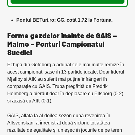
Pontul BETuri.ro: GG, cotă 1.72 la Fortuna
.
Forma gazdelor înainte de GAIS –
Malmo – Ponturi Campionatul
Suediei
Echipa din Goteborg a adunat cele mai multe remize în
acest campionat, șase în 13 partide jucate. Doar liderul
Mjallby și AIK au suferit mai puține înfrângeri în
comparație cu GAIS. Trupa pregătită de Fredrik
Holmberg a pierdut doar în deplasare cu Elfsborg (0-2)
și acasă cu AIK (0-1).
GAIS, aflată la al doilea sezon după revenirea în
Allsvenskan, a înregistrat două victorii, tot atâtea
rezultate de egalitate și un eșec în jocurile de pe teren