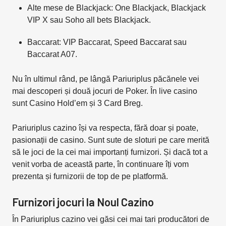
Alte mese de Blackjack: One Blackjack, Blackjack
VIP X sau Soho all bets Blackjack.
Baccarat: VIP Baccarat, Speed Baccarat sau
Baccarat A07.
Nu în ultimul rând, pe lângă Pariuriplus păcănele vei
mai descoperi și două jocuri de Poker. În live casino
sunt Casino Hold’em și 3 Card Breg.
Pariuriplus cazino își va respecta, fără doar și poate,
pasionații de casino. Sunt sute de sloturi pe care merită
să le joci de la cei mai importanți furnizori. Și dacă tot a
venit vorba de această parte, în continuare îți vom
prezenta și furnizorii de top de pe platformă.
Furnizori jocuri la Noul Cazino
În Pariuriplus cazino vei găsi cei mai tari producători de