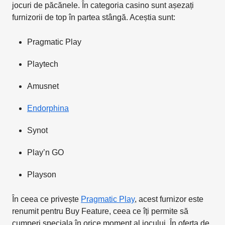
jocuri de păcănele. În categoria casino sunt așezați
furnizorii de top în partea stângă. Aceștia sunt:
Pragmatic Play
Playtech
Amusnet
Endorphina
Synot
Play’n GO
Playson
În ceea ce privește
Pragmatic Play
, acest furnizor este
renumit pentru Buy Feature, ceea ce îți permite să
cumperi speciala în orice moment al jocului. În oferta de