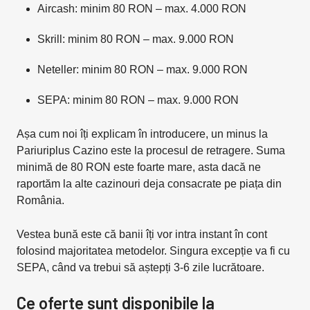
Aircash: minim 80 RON – max. 4.000 RON
Skrill: minim 80 RON – max. 9.000 RON
Neteller: minim 80 RON – max. 9.000 RON
SEPA: minim 80 RON – max. 9.000 RON
Așa cum noi îți explicam în introducere, un minus la
Pariuriplus Cazino este la procesul de retragere. Suma
minimă de 80 RON este foarte mare, asta dacă ne
raportăm la alte cazinouri deja consacrate pe piața din
România.
Vestea bună este că banii îți vor intra instant în cont
folosind majoritatea metodelor. Singura excepție va fi cu
SEPA, când va trebui să aștepți 3-6 zile lucrătoare.
Ce oferte sunt disponibile la