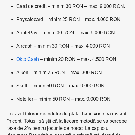
Card de credit – minim 30 RON – max. 9.000 RON.
Paysafecard – minim 25 RON – max. 4.000 RON
ApplePay – minim 30 RON – max. 9.000 RON
Aircash – minim 30 RON – max. 4.000 RON
Okto.Cash
– minim 20 RON – max. 4.500 RON
ABon – minim 25 RON – max. 300 RON
Skrill – minim 50 RON – max. 9.000 RON
Neteller – minim 50 RON – max. 9.000 RON
În cazul tuturor metodelor de plată, banii vor intra instant
în cont. Totuși, să știi că la fiecare metodă se va percepe
taxa de 2% pentru jocurile de noroc. La capitolul