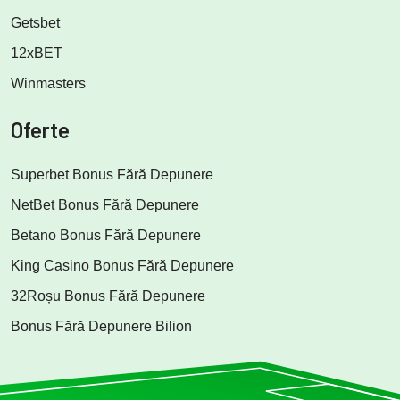
Getsbet
12xBET
Winmasters
Oferte
Superbet Bonus Fără Depunere
NetBet Bonus Fără Depunere
Betano Bonus Fără Depunere
King Casino Bonus Fără Depunere
32Roșu Bonus Fără Depunere
Bonus Fără Depunere Bilion