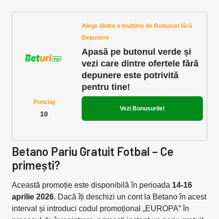
Alege dintre o mulțime de Bonusuri fără
Depunere
Apasă pe butonul verde și
vezi care dintre ofertele fără
depunere este potrivită
pentru tine!
Punctaj
Vezi Bonusurile!
10
Betano Pariu Gratuit Fotbal – Ce
primești?
Această promoție este disponibilă în perioada
14-16
aprilie 2026
. Dacă îți deschizi un cont la Betano în acest
interval și introduci codul promoțional „EUROPA” în