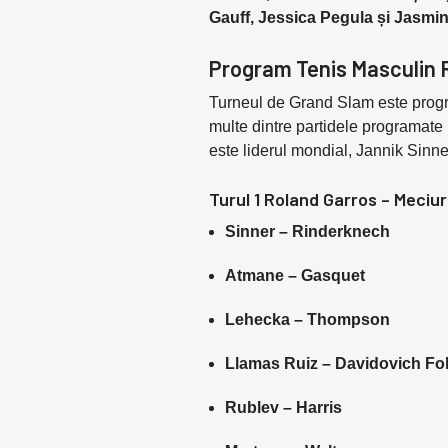
Gauff, Jessica Pegula și Jasmin
Program Tenis Masculin R
Turneul de Grand Slam este progra
multe dintre partidele programate 
este liderul mondial, Jannik Sinner
Turul 1 Roland Garros – Meciu
Sinner – Rinderknech
Atmane – Gasquet
Lehecka – Thompson
Llamas Ruiz – Davidovich Fo
Rublev – Harris