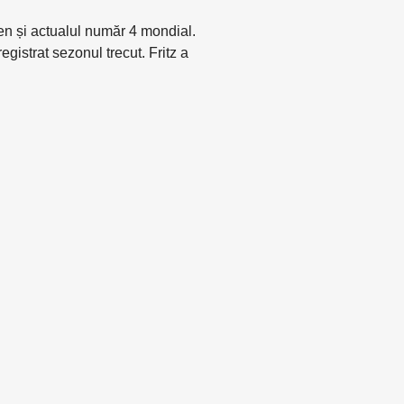
Open și actualul număr 4 mondial.
gistrat sezonul trecut. Fritz a