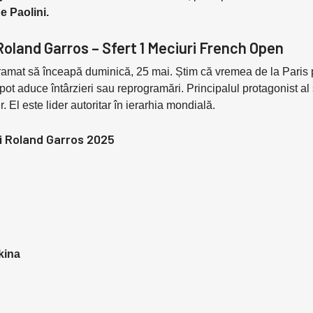
e Paolini.
oland Garros – Sfert 1 Meciuri French Open
mat să înceapă duminică, 25 mai. Știm că vremea de la Paris po
pot aduce întârzieri sau reprogramări. Principalul protagonist al 
. El este lider autoritar în ierarhia mondială.
ri Roland Garros 2025
kina