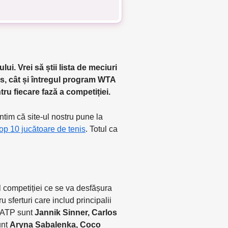
ui. Vrei să știi lista de meciuri
s, cât și întregul program WTA
ru fiecare fază a competiției.
mintim că site-ul nostru pune la
op 10 jucătoare de tenis
. Totul ca
l competiției ce se va desfășura
 sferturi care includ principalii
l ATP sunt
Jannik Sinner, Carlos
unt
Aryna Sabalenka, Coco