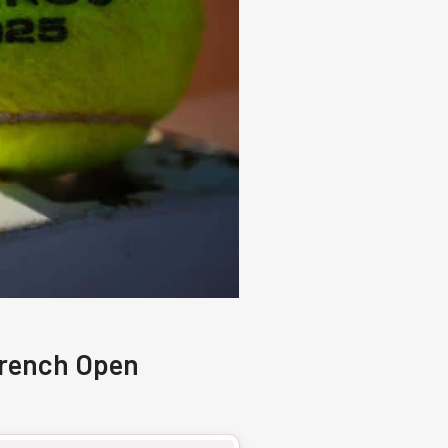
French Open