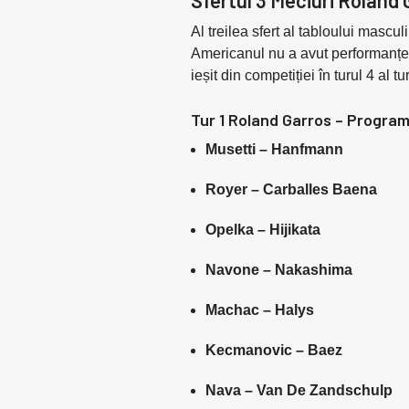
Sfertul 3 Meciuri Roland
Al treilea sfert al tabloului mascu
Americanul nu a avut performanțe p
ieșit din competiției în turul 4 al t
Tur 1 Roland Garros – Progra
Musetti – Hanfmann
Royer – Carballes Baena
Opelka – Hijikata
Navone – Nakashima
Machac – Halys
Kecmanovic – Baez
Nava – Van De Zandschulp