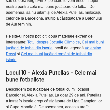
sau celebra Birgit Prinz, pe toate le vom trece în topul
nostru pentru cele mai bune jucătoare de fotbal. De
asemenea, să nu uităm și de Alexia Putellas, mijlocașul
celor de la Barcelona, multiplă câștigătoare a Balonului
de Aur feminin.
Pe site-ul nostru poți citi două materiale extrem de
interesante:
Totul despre Jocurile Olimpice
,
Cei mai buni
jucători de fotbal din istorie
, profil de legendă
Valentino
Rossi
și
Cei mai buni jucători români de fotbal din
istorie
.
Locul 10 – Alexia Putellas – Cele mai
bune fotbaliste
Deschidem top jucătoare de fotbal cu mijlocașul
Barcelonei, Alexia Putellas. La doar 29 de ani, Putellas
a intrat în istorie drept câștigătoare de Liga Campionilor
și Cupa Mondială. De asemenea, aceasta are în