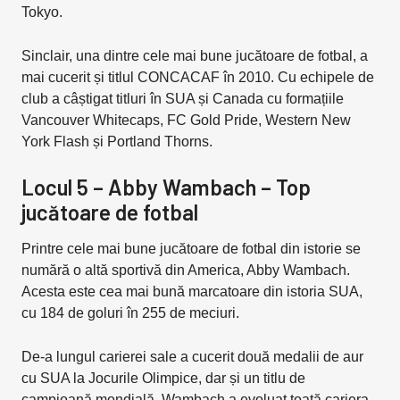
Tokyo.
Sinclair, una dintre cele mai bune jucătoare de fotbal, a
mai cucerit și titlul CONCACAF în 2010. Cu echipele de
club a câștigat titluri în SUA și Canada cu formațiile
Vancouver Whitecaps, FC Gold Pride, Western New
York Flash și Portland Thorns.
Locul 5 – Abby Wambach – Top
jucătoare de fotbal
Printre cele mai bune jucătoare de fotbal din istorie se
numără o altă sportivă din America, Abby Wambach.
Acesta este cea mai bună marcatoare din istoria SUA,
cu 184 de goluri în 255 de meciuri.
De-a lungul carierei sale a cucerit două medalii de aur
cu SUA la Jocurile Olimpice, dar și un titlu de
campioană mondială. Wambach a evoluat toată cariera