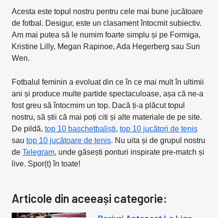
Acesta este topul nostru pentru cele mai bune jucătoare
de fotbal. Desigur, este un clasament întocmit subiectiv.
Am mai putea să le numim foarte simplu și pe Formiga,
Kristine Lilly, Megan Rapinoe, Ada Hegerberg sau Sun
Wen.
Fotbalul feminin a evoluat din ce în ce mai mult în ultimii
ani și produce multe partide spectaculoase, așa că ne-a
fost greu să întocmim un top. Dacă ți-a plăcut topul
nostru, să știi că mai poți citi și alte materiale de pe site.
De pildă,
top 10 baschetbaliști
,
top 10 jucători de tenis
sau
top 10 jucătoare de tenis
. Nu uita și de grupul nostru
de
Telegram
, unde găsești ponturi inspirate pre-match și
live. Spor(t) în toate!
Articole din aceeași categorie: