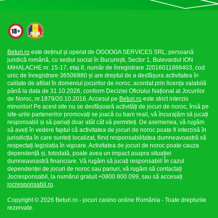
Beturi.ro
este deținut și operat de OGOOGA SERVICES SRL, persoană
juridică română, cu sediul social în București, Sector 1, Bulevardul ION
MIHALACHE nr. 15-17, etaj 8, număr de înregistrare J2016011888403, cod
unic de înregistrare 36506980 și are dreptul de a desfășura activitatea în
calitate de afiliat în domeniul jocurilor de noroc, acordat prin licența valabilă
până la data de 31.10.2026, conform Deciziei Oficiului Național al Jocurilor
de Noroc, nr.1879/20.10.2016. Accesul pe
Beturi.ro
este strict interzis
minorilor! Pe acest site nu se desfășoară activități de jocuri de noroc, însă pe
site-urile partenerilor promovați se joacă cu bani reali, vă încurajăm să jucați
responsabil și să pariați doar atât cât vă permiteți. De asemenea, vă rugăm
să aveți în vedere faptul că activitatea de jocuri de noroc poate fi interzisă în
jurisdicția în care sunteți localizat, fiind responsabilitatea dumneavoastră să
respectați legislația în vigoare. Activitatea de jocuri de noroc poate cauza
dependență și, totodată, poate avea un impact asupra situației
dumneavoastră financiare. Vă rugăm să jucați responsabil! În cazul
dependenței de jocuri de noroc sau pariuri, vă rugăm să contactați
Jocresponsabil, la numărul gratuit +0800 800 099, sau să accesați
jocresponsabil.ro
.
Copyright © 2026 Beturi.ro - jocuri casino online România - Toate drepturile
rezervate.