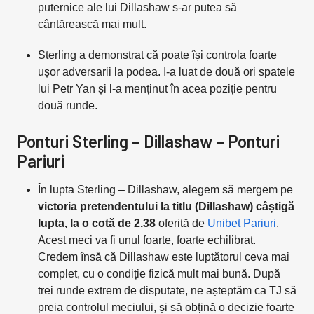
puternice ale lui Dillashaw s-ar putea să
cântărească mai mult.
Sterling a demonstrat că poate își controla foarte
ușor adversarii la podea. I-a luat de două ori spatele
lui Petr Yan și l-a menținut în acea poziție pentru
două runde.
Ponturi Sterling – Dillashaw – Ponturi
Pariuri
În lupta Sterling – Dillashaw, alegem să mergem pe
victoria pretendentului la titlu (Dillashaw) câștigă
lupta, la o cotă de 2.38
oferită de
Unibet Pariuri
.
Acest meci va fi unul foarte, foarte echilibrat.
Credem însă că Dillashaw este luptătorul ceva mai
complet, cu o condiție fizică mult mai bună. După
trei runde extrem de disputate, ne așteptăm ca TJ să
preia controlul meciului, și să obțină o decizie foarte