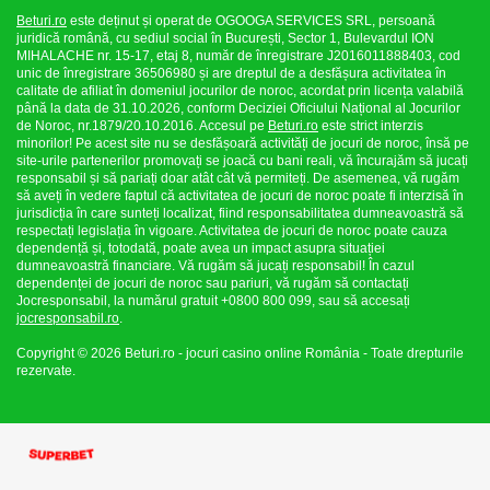
Beturi.ro
este deținut și operat de OGOOGA SERVICES SRL, persoană
juridică română, cu sediul social în București, Sector 1, Bulevardul ION
MIHALACHE nr. 15-17, etaj 8, număr de înregistrare J2016011888403, cod
unic de înregistrare 36506980 și are dreptul de a desfășura activitatea în
calitate de afiliat în domeniul jocurilor de noroc, acordat prin licența valabilă
până la data de 31.10.2026, conform Deciziei Oficiului Național al Jocurilor
de Noroc, nr.1879/20.10.2016. Accesul pe
Beturi.ro
este strict interzis
minorilor! Pe acest site nu se desfășoară activități de jocuri de noroc, însă pe
site-urile partenerilor promovați se joacă cu bani reali, vă încurajăm să jucați
responsabil și să pariați doar atât cât vă permiteți. De asemenea, vă rugăm
să aveți în vedere faptul că activitatea de jocuri de noroc poate fi interzisă în
jurisdicția în care sunteți localizat, fiind responsabilitatea dumneavoastră să
respectați legislația în vigoare. Activitatea de jocuri de noroc poate cauza
dependență și, totodată, poate avea un impact asupra situației
dumneavoastră financiare. Vă rugăm să jucați responsabil! În cazul
dependenței de jocuri de noroc sau pariuri, vă rugăm să contactați
Jocresponsabil, la numărul gratuit +0800 800 099, sau să accesați
jocresponsabil.ro
.
Copyright © 2026 Beturi.ro - jocuri casino online România - Toate drepturile
rezervate.