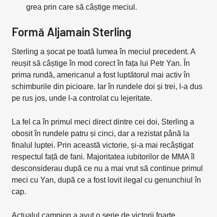
grea prin care să câștige meciul.
Formă Aljamain Sterling
Sterling a șocat pe toată lumea în meciul precedent. A
reușit să câștige în mod corect în fața lui Petr Yan. În
prima rundă, americanul a fost luptătorul mai activ în
schimburile din picioare. Iar în rundele doi și trei, l-a dus
pe rus jos, unde l-a controlat cu lejeritate.
La fel ca în primul meci direct dintre cei doi, Sterling a
obosit în rundele patru și cinci, dar a rezistat până la
finalul luptei. Prin această victorie, și-a mai recâștigat
respectul față de fani. Majoritatea iubitorilor de MMA îl
desconsiderau după ce nu a mai vrut să continue primul
meci cu Yan, după ce a fost lovit ilegal cu genunchiul în
cap.
Actualul campion a avut o serie de victorii foarte