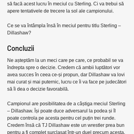
să facă acest lucru în meciul cu Sterling. Ci va trebui să
apere tentativele de trecere la sol ale campionului.
Ce se va întâmpla însă în meciul pentru titlu Sterling –
Dillashaw?
Concluzii
Ne așteptăm la un meci care pe care, ce probabil se va
îndrepta spre o decizie. Credem că ambii luptători vor
avea succes în ceea ce-și propun, dar Dillashaw va lovi
mai curat și mai puternic, lucru ce îi va face pe judecători
să îi dea o decizie favorabilă.
Campionul are posibilitatea de a câștiga meciul Sterling
– Dillashaw. Își poate duce adversarul la podea și îl
poate controla pe acesta pentru cel puțin trei runde.
Credem însă că TJ Dillashaw este un wrestler prea bun
pentru a fi complet surclasat într-un duel precum acesta.