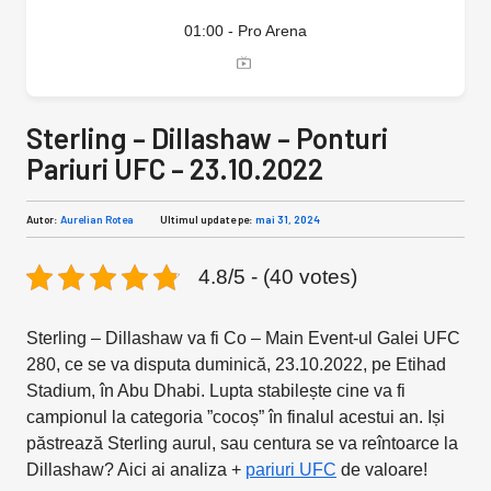
01:00 - Pro Arena
Sterling – Dillashaw – Ponturi
Pariuri UFC – 23.10.2022
Autor:
Aurelian Rotea
Ultimul update pe:
mai 31, 2024
4.8/5 - (40 votes)
Sterling – Dillashaw va fi Co – Main Event-ul Galei UFC
280, ce se va disputa duminică, 23.10.2022, pe Etihad
Stadium, în Abu Dhabi. Lupta stabilește cine va fi
campionul la categoria ”cocoș” în finalul acestui an. Iși
păstrează Sterling aurul, sau centura se va reîntoarce la
Dillashaw? Aici ai analiza +
pariuri UFC
de valoare!