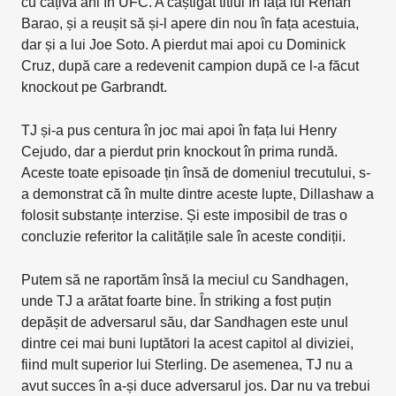
cu câțiva ani în UFC. A câștigat titlul în fața lui Renan
Barao, și a reușit să și-l apere din nou în fața acestuia,
dar și a lui Joe Soto. A pierdut mai apoi cu Dominick
Cruz, după care a redevenit campion după ce l-a făcut
knockout pe Garbrandt.
TJ și-a pus centura în joc mai apoi în fața lui Henry
Cejudo, dar a pierdut prin knockout în prima rundă.
Aceste toate episoade țin însă de domeniul trecutului, s-
a demonstrat că în multe dintre aceste lupte, Dillashaw a
folosit substanțe interzise. Și este imposibil de tras o
concluzie referitor la calitățile sale în aceste condiții.
Putem să ne raportăm însă la meciul cu Sandhagen,
unde TJ a arătat foarte bine. În striking a fost puțin
depășit de adversarul său, dar Sandhagen este unul
dintre cei mai buni luptători la acest capitol al diviziei,
fiind mult superior lui Sterling. De asemenea, TJ nu a
avut succes în a-și duce adversarul jos. Dar nu va trebui