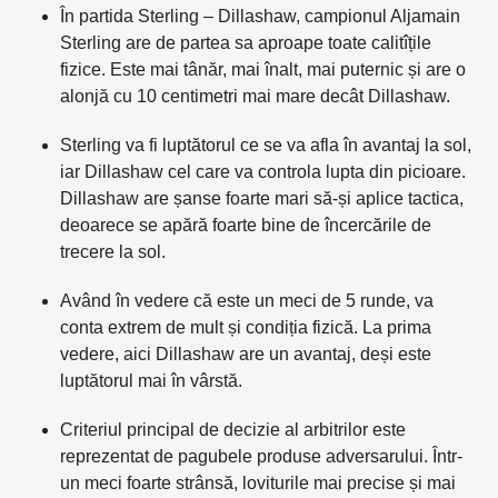
În partida Sterling – Dillashaw, campionul Aljamain
Sterling are de partea sa aproape toate calitîțile
fizice. Este mai tânăr, mai înalt, mai puternic și are o
alonjă cu 10 centimetri mai mare decât Dillashaw.
Sterling va fi luptătorul ce se va afla în avantaj la sol,
iar Dillashaw cel care va controla lupta din picioare.
Dillashaw are șanse foarte mari să-și aplice tactica,
deoarece se apără foarte bine de încercările de
trecere la sol.
Având în vedere că este un meci de 5 runde, va
conta extrem de mult și condiția fizică. La prima
vedere, aici Dillashaw are un avantaj, deși este
luptătorul mai în vârstă.
Criteriul principal de decizie al arbitrilor este
reprezentat de pagubele produse adversarului. Într-
un meci foarte strânsă, loviturile mai precise și mai