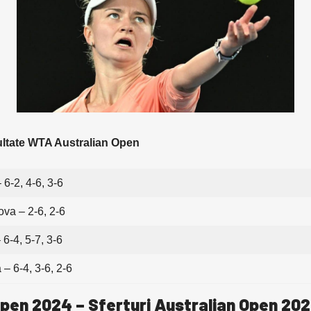
ultate WTA Australian Open
6-2, 4-6, 3-6
ova – 2-6, 2-6
6-4, 5-7, 3-6
– 6-4, 3-6, 2-6
pen 2024 – Sferturi Australian Open 20