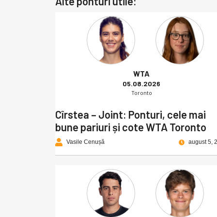
Alte ponturi utile:
WTA
05.08.2026
Toronto
Cîrstea – Joint: Ponturi, cele mai
bune pariuri și cote WTA Toronto
Vasile Cenușă
august 5, 