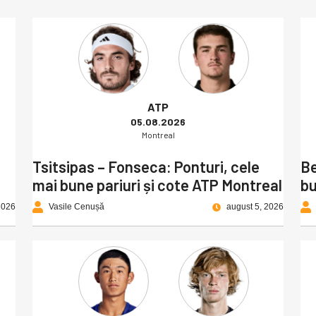
ATP
05.08.2026
Montreal
Tsitsipas – Fonseca: Ponturi, cele
Be
mai bune pariuri și cote ATP Montreal
bu
2026
Vasile Cenușă
august 5, 2026