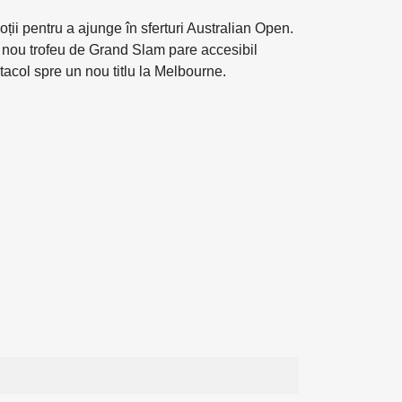
i pentru a ajunge în sferturi Australian Open.
n nou trofeu de Grand Slam pare accesibil
tacol spre un nou titlu la Melbourne.