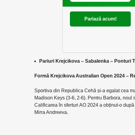
Pariază acum!
Pariuri
Krejcikova – Sabalenka
– Ponturi 
Formă Krejcikova Australian Open 2024 – Re
Sportiva din Republica Cehă și-a egalat cea ma
Madison Keys (3-6, 2-6). Pentru Barbora, noul s
Calificarea în sferturi AO 2024 a obținut-o după
Mirra Andreeva.