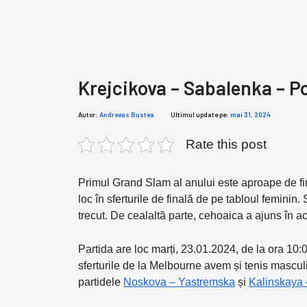
Krejcikova – Sabalenka – 
Autor:
Andreeas Bustea
Ultimul update pe:
mai 31, 2024
Rate this post
Primul Grand Slam al anului este aproape de fi
loc în sferturile de finală de pe tabloul feminin. 
trecut. De cealaltă parte, cehoaica a ajuns în 
Partida are loc marți, 23.01.2024, de la ora 10:
sferturile de la Melbourne avem și tenis mascul
partidele
Noskova – Yastremska
și
Kalinskaya