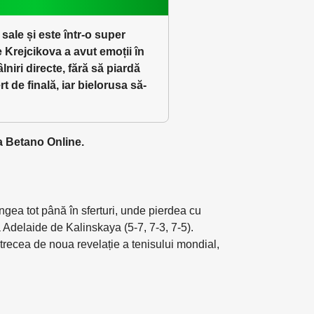
sale și este într-o super
 Krejcikova a avut emoții în
lniri directe, fără să piardă
t de finală, iar bielorusa să-
a Betano Online.
gea tot până în sferturi, unde pierdea cu
 Adelaide de Kalinskaya (5-7, 7-3, 7-5).
 trecea de noua revelație a tenisului mondial,