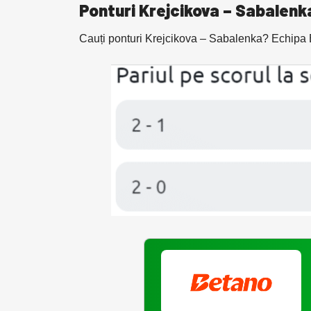
Ponturi Krejcikova – Sabalenk
Cauți ponturi Krejcikova – Sabalenka? Echipa BE