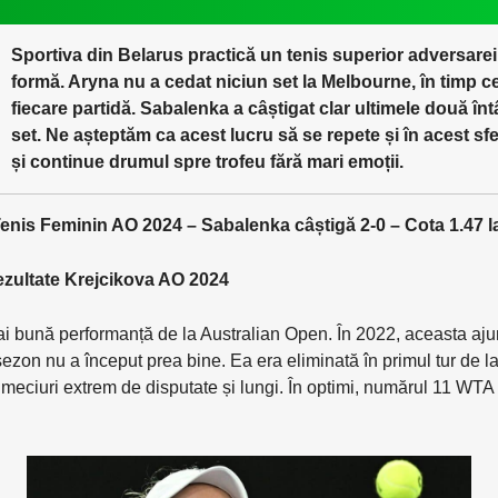
Sportiva din Belarus practică un tenis superior adversarei 
formă. Aryna nu a cedat niciun set la Melbourne, în timp ce
fiecare partidă. Sabalenka a câștigat clar ultimele două întâ
set. Ne așteptăm ca acest lucru să se repete și în acest sfer
și continue drumul spre trofeu fără mari emoții.
Tenis Feminin AO 2024 – Sabalenka câștigă 2-0 – Cota 1.47 l
zultate Krejcikova AO 2024
i bună performanță de la Australian Open. În 2022, aceasta ajun
ezon nu a început prea bine. Ea era eliminată în primul tur de la
 meciuri extrem de disputate și lungi. În optimi, numărul 11 WTA