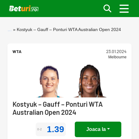
…
Kostyuk – Gauff – Ponturi WTA Australian Open 2024
WTA
23.01.2024
Melbourne
Kostyuk – Gauff – Ponturi WTA
Australian Open 2024
1.39
Joaca la
0-2