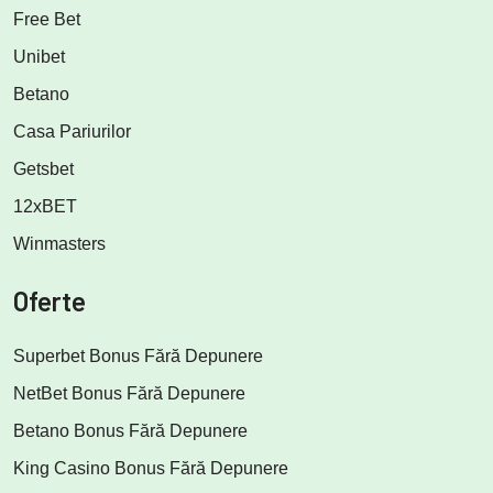
Free Bet
Unibet
Betano
Casa Pariurilor
Getsbet
12xBET
Winmasters
Oferte
Superbet Bonus Fără Depunere
NetBet Bonus Fără Depunere
Betano Bonus Fără Depunere
King Casino Bonus Fără Depunere