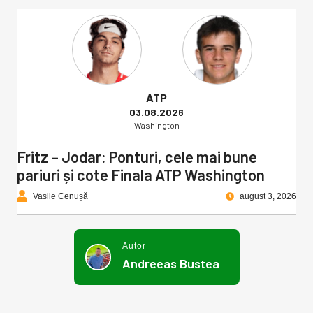
ATP
03.08.2026
Washington
Fritz – Jodar: Ponturi, cele mai bune
pariuri și cote Finala ATP Washington
Vasile Cenușă
august 3, 2026
Autor
Andreeas Bustea