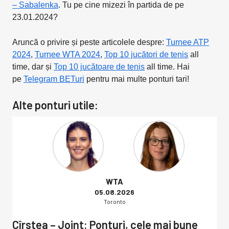
– Sabalenka
. Tu pe cine mizezi în partida de pe
23.01.2024?
Aruncă o privire și peste articolele despre:
Turnee ATP
2024
,
Turnee WTA 2024
,
Top 10 jucători de tenis
all
time, dar și
Top 10 jucătoare de tenis
all time. Hai
pe
Telegram BETuri
pentru mai multe ponturi tari!
Alte ponturi utile:
WTA
05.08.2026
Toronto
Cîrstea – Joint: Ponturi, cele mai bune