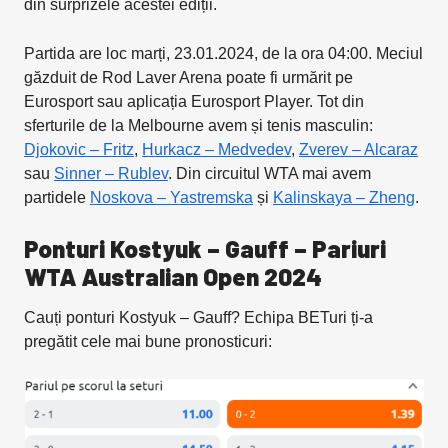
din surprizele acestei ediții.
Partida are loc marți, 23.01.2024, de la ora 04:00. Meciul
găzduit de Rod Laver Arena poate fi urmărit pe
Eurosport sau aplicația Eurosport Player. Tot din
sferturile de la Melbourne avem și tenis masculin:
Djokovic – Fritz
,
Hurkacz – Medvedev
,
Zverev – Alcaraz
sau
Sinner – Rublev
. Din circuitul WTA mai avem
partidele
Noskova – Yastremska
și
Kalinskaya – Zheng
.
Ponturi Kostyuk – Gauff – Pariuri
WTA Australian Open 2024
Cauți ponturi Kostyuk – Gauff? Echipa BETuri ți-a
pregătit cele mai bune pronosticuri: