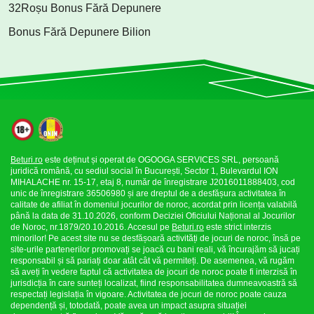
32Roșu Bonus Fără Depunere
Bonus Fără Depunere Bilion
Beturi.ro
este deținut și operat de OGOOGA SERVICES SRL, persoană
juridică română, cu sediul social în București, Sector 1, Bulevardul ION
MIHALACHE nr. 15-17, etaj 8, număr de înregistrare J2016011888403, cod
unic de înregistrare 36506980 și are dreptul de a desfășura activitatea în
calitate de afiliat în domeniul jocurilor de noroc, acordat prin licența valabilă
până la data de 31.10.2026, conform Deciziei Oficiului Național al Jocurilor
de Noroc, nr.1879/20.10.2016. Accesul pe
Beturi.ro
este strict interzis
minorilor! Pe acest site nu se desfășoară activități de jocuri de noroc, însă pe
site-urile partenerilor promovați se joacă cu bani reali, vă încurajăm să jucați
responsabil și să pariați doar atât cât vă permiteți. De asemenea, vă rugăm
să aveți în vedere faptul că activitatea de jocuri de noroc poate fi interzisă în
jurisdicția în care sunteți localizat, fiind responsabilitatea dumneavoastră să
respectați legislația în vigoare. Activitatea de jocuri de noroc poate cauza
dependență și, totodată, poate avea un impact asupra situației