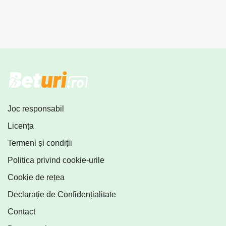
Joc responsabil
Licența
Termeni și condiții
Politica privind cookie-urile
Cookie de rețea
Declarație de Confidențialitate
Contact