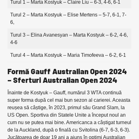
Turul 1 – Marta Kostyuk – Claire Liu – 6-3, 4-6, 6-1
Turul 2 – Marta Kostyuk – Elise Mertens – 5-7, 6-1, 7-
6,
Turul 3 – Elina Avanesyan – Marta Kostyuk – 6-2, 4-6,
4-6
Turul 4 – Marta Kostyuk – Maria Timofeeva – 6-2, 6-1
Formă Gauff Australian Open 2024
– Sferturi Australian Open 2024
Înainte de Kostyuk – Gauff, numărul 3 WTA continuă
super forma după cel mai bun sezon al carierei. Aceasta
reușea să câștige, în 2023, primul său Grand Slam, la
US Open. Sportiva din Statele Unite a început noul an
cum nu se putea mai bine. Americanca a câștigat turneul
de la Auckland, după o finală cu Svitolina (6-7, 6-3, 6-3).
Jucătoarea de doar 19 ani a ajuns în optimi Australian