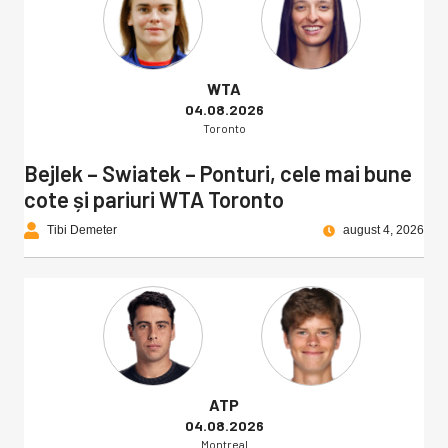
WTA
04.08.2026
Toronto
Bejlek – Swiatek – Ponturi, cele mai bune
cote și pariuri WTA Toronto
Tibi Demeter
august 4, 2026
ATP
04.08.2026
Montreal