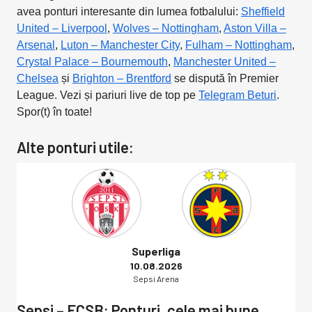
avea ponturi interesante din lumea fotbalului:
Sheffield
United – Liverpool
,
Wolves – Nottingham
,
Aston Villa –
Arsenal
,
Luton – Manchester City
,
Fulham – Nottingham
,
Crystal Palace – Bournemouth
,
Manchester United –
Chelsea
și
Brighton – Brentford
se dispută în Premier
League. Vezi și pariuri live de top pe
Telegram Beturi
.
Spor(t) în toate!
Alte ponturi utile:
Superliga
10.08.2026
Sepsi Arena
Sepsi – FCSB: Ponturi, cele mai bune