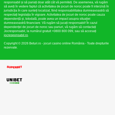
responsabil și să pariați doar atât cât vă permiteți. De asemenea, vă rugăm
să aveți în vedere faptul că activitatea de jocuri de noroc poate fi interzisă în
jurisdicția în care sunteți localizat, fiind responsabilitatea dumneavoastră să
respectați legislația în vigoare. Activitatea de jocuri de noroc poate cauza
dependență și, totodată, poate avea un impact asupra situației
dumneavoastră financiare. Vă rugăm să jucați responsabil! În cazul
dependenței de jocuri de noroc sau pariuri, vă rugăm să contactați
Jocresponsabil, la numărul gratuit +0800 800 099, sau să accesați
jocresponsabil.ro
.
Copyright © 2026 Beturi.ro - jocuri casino online România - Toate drepturile
rezervate.