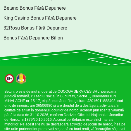
Betano Bonus Fără Depunere
King Casino Bonus Fără Depunere
32Roșu Bonus Fără Depunere
Bonus Fără Depunere Bilion
Beturi.ro
este deținut și operat de OGOOGA SERVICES SRL, persoană
juridică română, cu sediul social în București, Sector 1, Bulevardul ION
MIHALACHE nr. 15-17, etaj 8, număr de înregistrare J2016011888403, cod
unic de înregistrare 36506980 și are dreptul de a desfășura activitatea în
calitate de afiliat în domeniul jocurilor de noroc, acordat prin licența valabilă
până la data de 31.10.2026, conform Deciziei Oficiului Național al Jocurilor
de Noroc, nr.1879/20.10.2016. Accesul pe
Beturi.ro
este strict interzis
minorilor! Pe acest site nu se desfășoară activități de jocuri de noroc, însă pe
site-urile partenerilor promovați se joacă cu bani reali, vă încurajăm să jucați