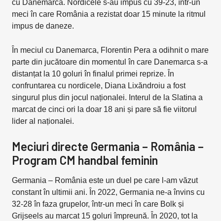
cu Danemarca. Nordicele s-au impus cu 39-23, într-un
meci în care România a rezistat doar 15 minute la ritmul
impus de daneze.
În meciul cu Danemarca, Florentin Pera a odihnit o mare
parte din jucătoare din momentul în care Danemarca s-a
distanțat la 10 goluri în finalul primei reprize. În
confruntarea cu nordicele, Diana Lixăndroiu a fost
singurul plus din jocul naționalei. Interul de la Slatina a
marcat de cinci ori la doar 18 ani și pare să fie viitorul
lider al naționalei.
Meciuri directe Germania – România –
Program CM handbal feminin
Germania – România este un duel pe care l-am văzut
constant în ultimii ani. În 2022, Germania ne-a învins cu
32-28 în faza grupelor, într-un meci în care Bolk și
Grijseels au marcat 15 goluri împreună. În 2020, tot la