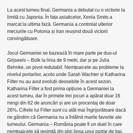
La acest turneu final, Germania a debutat cu o victorie la
limită cu Japonia. În fața asiaticelor, Xenia Smits a
marcat la ultima fază. Germania a controlat ulterior
meciurile cu Polonia și Iran reușind două victorii
convingătoare.
Jocul Germaniei se bazează în mare parte pe duo-ul
Grijseels – Bolk la linia de 9 metri, dar și pe Julia
Behnke, un pivot redutabil. Nemțoaicele au probleme la
nivelul portarilor, acolo unde Sarah Wachter și Katharina
Filter nu au avut evoluții deosebite în acest sezon.
Katharina Filter a fost prima opțiune a Germaniei la
acest turneu, dar în primele trei jocuri a apărat doar 16
mingi din 62 de aruncări și are un procentaj de doar
26%. Cifrele lui Filter sunt cu atât mai îngrijorătoare dacă
ne gândim că Germania nu a întâlnit marile favorite ale
turneului. Germania – România poate fi un duel în care
nemțoaicele să resimtă din plin lipsa unui portar de top.