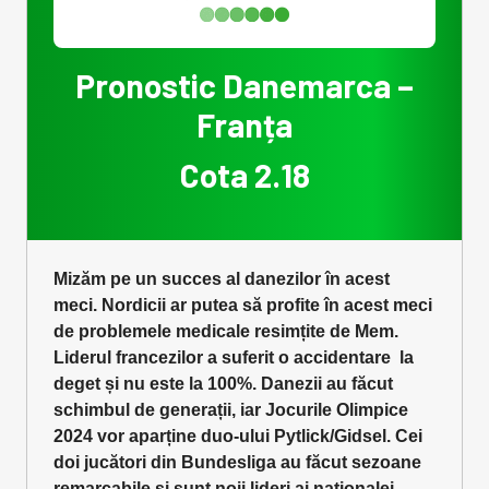
Pronostic Danemarca –
Franța
Cota 2.18
Mizăm pe un succes al danezilor în acest
meci. Nordicii ar putea să profite în acest meci
de problemele medicale resimțite de Mem.
Liderul francezilor a suferit o accidentare la
deget și nu este la 100%. Danezii au făcut
schimbul de generații, iar Jocurile Olimpice
2024 vor aparține duo-ului Pytlick/Gidsel. Cei
doi jucători din Bundesliga au făcut sezoane
remarcabile și sunt noii lideri ai naționalei.