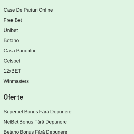
Case De Pariuri Online
Free Bet
Unibet
Betano
Casa Pariurilor
Getsbet
12xBET
Winmasters
Oferte
Superbet Bonus Fără Depunere
NetBet Bonus Fără Depunere
Betano Bonus Fără Depunere