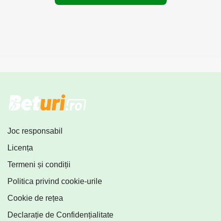
Joc responsabil
Licența
Termeni și condiții
Politica privind cookie-urile
Cookie de rețea
Declarație de Confidențialitate