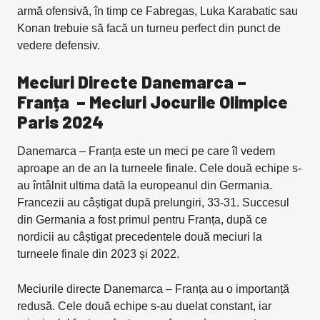
armă ofensivă, în timp ce Fabregas, Luka Karabatic sau
Konan trebuie să facă un turneu perfect din punct de
vedere defensiv.
Meciuri Directe Danemarca –
Franța – Meciuri Jocurile Olimpice
Paris 2024
Danemarca – Franța este un meci pe care îl vedem
aproape an de an la turneele finale. Cele două echipe s-
au întâlnit ultima dată la europeanul din Germania.
Francezii au câștigat după prelungiri, 33-31. Succesul
din Germania a fost primul pentru Franța, după ce
nordicii au câștigat precedentele două meciuri la
turneele finale din 2023 și 2022.
Meciurile directe Danemarca – Franța au o importanță
redusă. Cele două echipe s-au duelat constant, iar