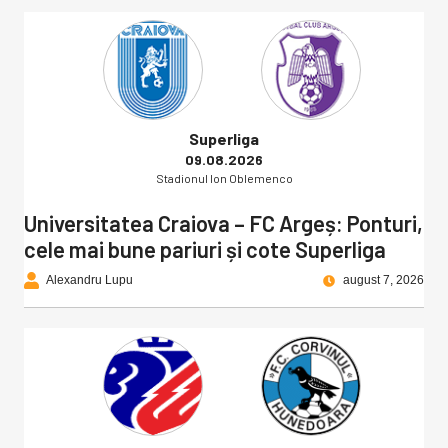
Superliga
09.08.2026
Stadionul Ion Oblemenco
Universitatea Craiova – FC Argeș: Ponturi,
cele mai bune pariuri și cote Superliga
Alexandru Lupu
august 7, 2026