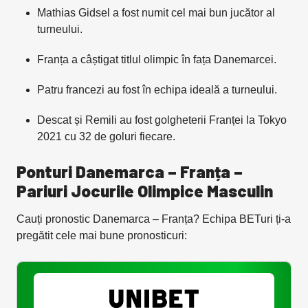
Mathias Gidsel a fost numit cel mai bun jucător al
turneului.
Franța a câștigat titlul olimpic în fața Danemarcei.
Patru francezi au fost în echipa ideală a turneului.
Descat și Remili au fost golgheterii Franței la Tokyo
2021 cu 32 de goluri fiecare.
Ponturi Danemarca – Franța –
Pariuri Jocurile Olimpice Masculin
Cauți pronostic Danemarca – Franța? Echipa BETuri ți-a
pregătit cele mai bune pronosticuri: