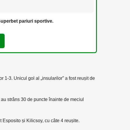
uperbet pariuri sportive.
1-3. Unicul gol al „insularilor” a fost reușit de
” au strâns 30 de puncte înainte de meciul
Esposito și Kilicsoy, cu câte 4 reușite.