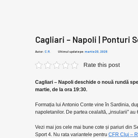
Cagliari – Napoli | Ponturi 
Autor:
C.R.
Ultimul update pe:
martie 20, 2026
Rate this post
Cagliari – Napoli deschide o nouă rundă spe
martie, de la ora 19:30.
Formația lui Antonio Conte vine în Sardinia, dup
napoletanilor. De partea cealaltă, „insularii” au
Vezi mai jos cele mai bune cote și pariuri din S
Sport 4. Nu rata variantele pentru
CFR Cluj – R