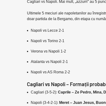
Cagliari vs Napoli. Mai mult, „azzurri” au 5 pun
Ultimele 5 meciuri ale napoletanilor au înregist
doar partida de la Bergamo, din etapa cu număr
Napoli vs Lecce 2-1
Napoli vs Torino 2-1
Verona vs Napoli 1-2
Atalanta vs Napoli 2-1
Napoli vs AS Roma 2-2
Cagliari vs Napoli – Formații probab
Cagliari (3-5-2):
Caprile – Ze Pedro, Mina, 
Napoli (3-4-2-1):
Meret – Juan Jesus, Buong