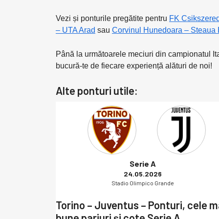
Vezi și ponturile pregătite pentru
FK Csikszered
– UTA Arad
sau
Corvinul Hunedoara – Steaua 
Până la următoarele meciuri din campionatul Ital
bucură-te de fiecare experiență alături de noi!
Alte ponturi utile:
Serie A
24.05.2026
Stadio Olimpico Grande
Torino – Juventus – Ponturi, cele m
bune pariuri și cote Serie A