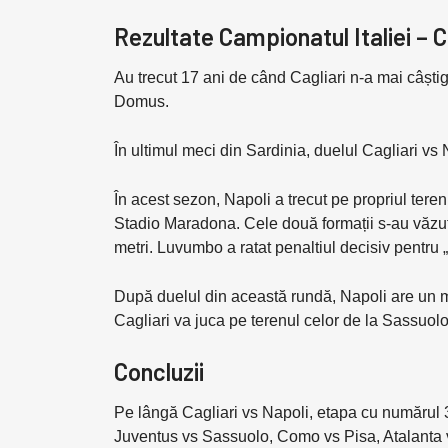
Rezultate Campionatul Italiei – C
Au trecut 17 ani de când Cagliari n-a mai câștiga
Domus.
În ultimul meci din Sardinia, duelul Cagliari vs 
În acest sezon, Napoli a trecut pe propriul teren 
Stadio Maradona. Cele două formații s-au văzut ș
metri. Luvumbo a ratat penaltiul decisiv pentru „
După duelul din această rundă, Napoli are un me
Cagliari va juca pe terenul celor de la Sassuolo
Concluzii
Pe lângă Cagliari vs Napoli, etapa cu numărul 
Juventus vs Sassuolo, Como vs Pisa, Atalanta v