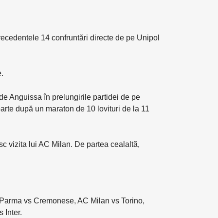
 precedentele 14 confruntări directe de pe Unipol
e.
t de Anguissa în prelungirile partidei de pe
parte după un maraton de 10 lovituri de la 11
c vizita lui AC Milan. De partea cealaltă,
 Parma vs Cremonese, AC Milan vs Torino,
 Inter.