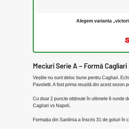
Alegem varianta „victori
Meciuri Serie A – Formă Cagliari
Veștile nu sunt deloc bune pentru Cagliari. Echip
Pavoletti. A fost prima reușită din acest sezon p
Cu doar 2 puncte obținute în ultimele 6 runde de
Cagliari vs Napoli.
Formația din Sardinia a înscris 31 de goluri în 