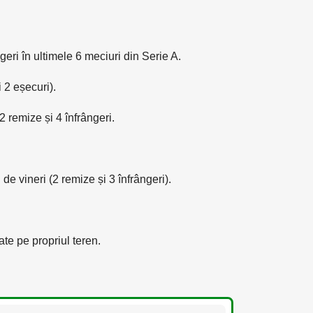
ngeri în ultimele 6 meciuri din Serie A.
 2 eșecuri).
2 remize și 4 înfrângeri.
de vineri (2 remize și 3 înfrângeri).
te pe propriul teren.