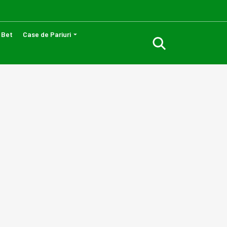
 Bet
Case de Pariuri