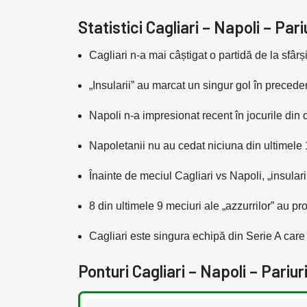
Statistici Cagliari – Napoli – Pari
Cagliari n-a mai câștigat o partidă de la sfârșit
„Insularii” au marcat un singur gol în precede
Napoli n-a impresionat recent în jocurile din d
Napoletanii nu au cedat niciuna din ultimele 11
Înainte de meciul Cagliari vs Napoli, „insulari
8 din ultimele 9 meciuri ale „azzurrilor” au pr
Cagliari este singura echipă din Serie A care 
Ponturi Cagliari – Napoli – Pariur