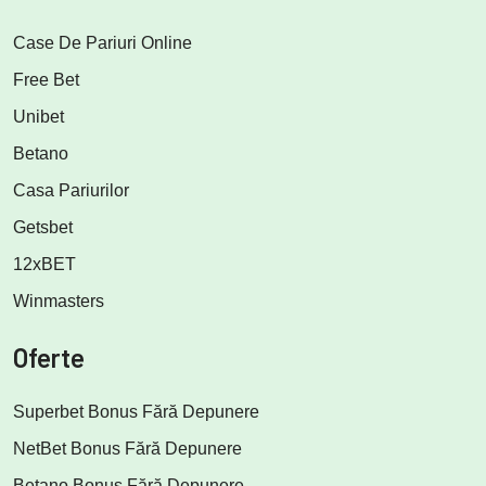
Case De Pariuri Online
Free Bet
Unibet
Betano
Casa Pariurilor
Getsbet
12xBET
Winmasters
Oferte
Superbet Bonus Fără Depunere
NetBet Bonus Fără Depunere
Betano Bonus Fără Depunere