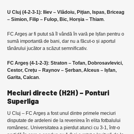
U Cluj (4-2-3-1): Iliev – Vlădoiu, Pițian, Ispas, Briceag
– Simion, Filip – Fulop, Bic, Horșia – Thiam
.
FC Argeș ar fi putut să îl vândă în vară pe Ișfan pentru o
sumă importantă de bani, dar nu a făcut-o și aportul
tânărului jucător a scăzut semnificativ.
FC Argeș (4-1-2-3): Straton – Tofan, Dobrosavlevici,
Cestor, Crețu – Raynov – Șerban, Alceus – Ișfan,
Garita, Calcan
.
Meciuri directe (H2H) – Ponturi
Superliga
U Cluj – FC Argeș a fost unul dintre primele meciuri
disputate de ardeleni de la revenirea în elita fotbalului
românesc. Universitatea a pierdut atunci cu 3-1, într-o