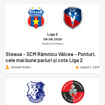
Liga 2
08.08.2026
Stadionul Steaua
Steaua – SCM Râmnicu Vâlcea – Ponturi,
cele mai bune pariuri și cote Liga 2
Dionisie Rotaru
august 7, 2026