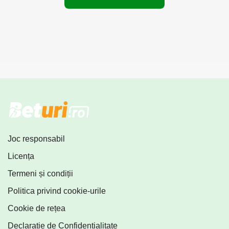
Joc responsabil
Licența
Termeni și condiții
Politica privind cookie-urile
Cookie de rețea
Declarație de Confidențialitate