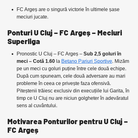
FC Argeș are o singură victorie în ultimele șase
meciuri jucate.
Ponturi U Cluj – FC Argeș – Meciuri
Superliga
Pronostic U Cluj – FC Argeș –
Sub 2,5 goluri în
meci – Cotă 1.60
la
Betano Pariuri Sportive
. Mizăm
pe un meci cu goluri puține între cele două echipe.
După cum spuneam, cele două adversare au mari
probleme în ceea ce privește faza ofensivă.
Piteștenii trăiesc exclusiv din execuțiile lui Garita, în
timp ce U Cluj nu are niciun golgheter în adevăratul
sens al cuvântului.
Motivarea Ponturilor pentru U Cluj –
FC Argeș