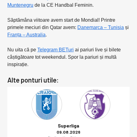
Muntenegru
de la CE Handbal Feminin.
Săptămâna viitoare avem start de Mondial! Printre
primele meciuri din Qatar avem:
Danemarca – Tunisia
și
Franța – Australia
.
Nu uita că pe
Telegram BETuri
ai pariuri live și bilete
câștigătoare tot weekendul. Spor la pariuri și multă
inspirație.
Alte ponturi utile:
Superliga
09.08.2026