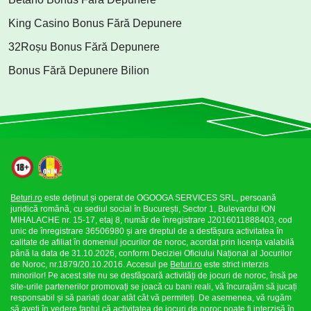
King Casino Bonus Fără Depunere
32Roșu Bonus Fără Depunere
Bonus Fără Depunere Bilion
Beturi.ro
este deținut și operat de OGOOGA SERVICES SRL, persoană
juridică română, cu sediul social în București, Sector 1, Bulevardul ION
MIHALACHE nr. 15-17, etaj 8, număr de înregistrare J2016011888403, cod
unic de înregistrare 36506980 și are dreptul de a desfășura activitatea în
calitate de afiliat în domeniul jocurilor de noroc, acordat prin licența valabilă
până la data de 31.10.2026, conform Deciziei Oficiului Național al Jocurilor
de Noroc, nr.1879/20.10.2016. Accesul pe
Beturi.ro
este strict interzis
minorilor! Pe acest site nu se desfășoară activități de jocuri de noroc, însă pe
site-urile partenerilor promovați se joacă cu bani reali, vă încurajăm să jucați
responsabil și să pariați doar atât cât vă permiteți. De asemenea, vă rugăm
să aveți în vedere faptul că activitatea de jocuri de noroc poate fi interzisă în