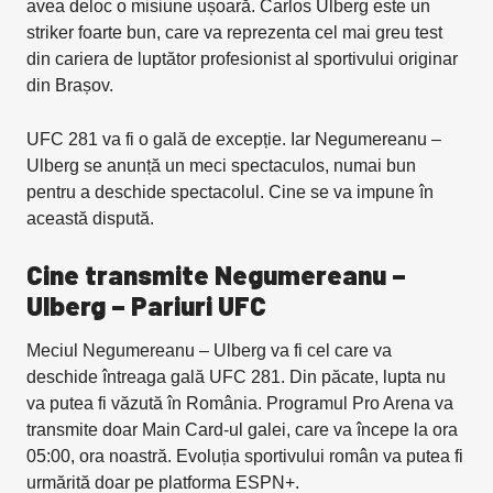
avea deloc o misiune ușoară. Carlos Ulberg este un
striker foarte bun, care va reprezenta cel mai greu test
din cariera de luptător profesionist al sportivului originar
din Brașov.
UFC 281 va fi o gală de excepție. Iar Negumereanu –
Ulberg se anunță un meci spectaculos, numai bun
pentru a deschide spectacolul. Cine se va impune în
această dispută.
Cine transmite Negumereanu –
Ulberg – Pariuri UFC
Meciul Negumereanu – Ulberg va fi cel care va
deschide întreaga gală UFC 281. Din păcate, lupta nu
va putea fi văzută în România. Programul Pro Arena va
transmite doar Main Card-ul galei, care va începe la ora
05:00, ora noastră. Evoluția sportivului român va putea fi
urmărită doar pe platforma ESPN+.