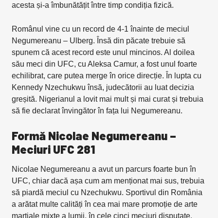
acesta și-a îmbunătățit între timp condiția fizică.
Românul vine cu un record de 4-1 înainte de meciul
Negumereanu – Ulberg. Însă din păcate trebuie să
spunem că acest record este unul mincinos. Al doilea
său meci din UFC, cu Aleksa Camur, a fost unul foarte
echilibrat, care putea merge în orice direcție. În lupta cu
Kennedy Nzechukwu însă, judecătorii au luat decizia
greșită. Nigerianul a lovit mai mult și mai curat și trebuia
să fie declarat învingător în fața lui Negumereanu.
Formă Nicolae Negumereanu –
Meciuri UFC 281
Nicolae Negumereanu a avut un parcurs foarte bun în
UFC, chiar dacă așa cum am menționat mai sus, trebuia
să piardă meciul cu Nzechukwu. Sportivul din România
a arătat multe calități în cea mai mare promoție de arte
marțiale mixte a lumii, în cele cinci meciuri disputate.