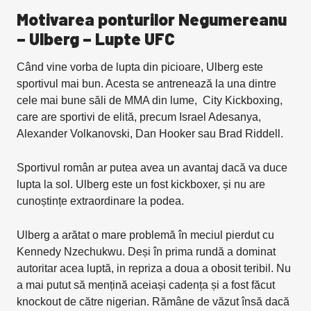
Motivarea ponturilor Negumereanu
– Ulberg – Lupte UFC
Când vine vorba de lupta din picioare, Ulberg este
sportivul mai bun. Acesta se antrenează la una dintre
cele mai bune săli de MMA din lume, City Kickboxing,
care are sportivi de elită, precum Israel Adesanya,
Alexander Volkanovski, Dan Hooker sau Brad Riddell.
Sportivul român ar putea avea un avantaj dacă va duce
lupta la sol. Ulberg este un fost kickboxer, și nu are
cunoștințe extraordinare la podea.
Ulberg a arătat o mare problemă în meciul pierdut cu
Kennedy Nzechukwu. Deși în prima rundă a dominat
autoritar acea luptă, in repriza a doua a obosit teribil. Nu
a mai putut să mențină aceiași cadența și a fost făcut
knockout de către nigerian. Rămâne de văzut însă dacă