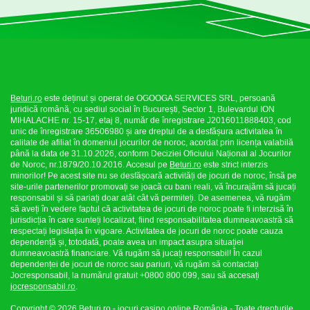
Beturi.ro
este deținut și operat de OGOOGA SERVICES SRL, persoană
juridică română, cu sediul social în București, Sector 1, Bulevardul ION
MIHALACHE nr. 15-17, etaj 8, număr de înregistrare J2016011888403, cod
unic de înregistrare 36506980 și are dreptul de a desfășura activitatea în
calitate de afiliat în domeniul jocurilor de noroc, acordat prin licența valabilă
până la data de 31.10.2026, conform Deciziei Oficiului Național al Jocurilor
de Noroc, nr.1879/20.10.2016. Accesul pe
Beturi.ro
este strict interzis
minorilor! Pe acest site nu se desfășoară activități de jocuri de noroc, însă pe
site-urile partenerilor promovați se joacă cu bani reali, vă încurajăm să jucați
responsabil și să pariați doar atât cât vă permiteți. De asemenea, vă rugăm
să aveți în vedere faptul că activitatea de jocuri de noroc poate fi interzisă în
jurisdicția în care sunteți localizat, fiind responsabilitatea dumneavoastră să
respectați legislația în vigoare. Activitatea de jocuri de noroc poate cauza
dependență și, totodată, poate avea un impact asupra situației
dumneavoastră financiare. Vă rugăm să jucați responsabil! În cazul
dependenței de jocuri de noroc sau pariuri, vă rugăm să contactați
Jocresponsabil, la numărul gratuit +0800 800 099, sau să accesați
jocresponsabil.ro
.
Copyright © 2026 Beturi.ro - jocuri casino online România - Toate drepturile