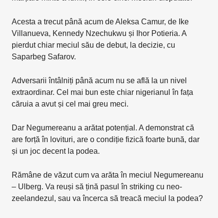
Acesta a trecut până acum de Aleksa Camur, de Ike
Villanueva, Kennedy Nzechukwu și Ihor Potieria. A
pierdut chiar meciul său de debut, la decizie, cu
Saparbeg Safarov.
Adversarii întâlniți până acum nu se află la un nivel
extraordinar. Cel mai bun este chiar nigerianul în fața
căruia a avut și cel mai greu meci.
Dar Negumereanu a arătat potențial. A demonstrat că
are forță în lovituri, are o condiție fizică foarte bună, dar
și un joc decent la podea.
Rămâne de văzut cum va arăta în meciul Negumereanu
– Ulberg. Va reuși să țină pasul în striking cu neo-
zeelandezul, sau va încerca să treacă meciul la podea?