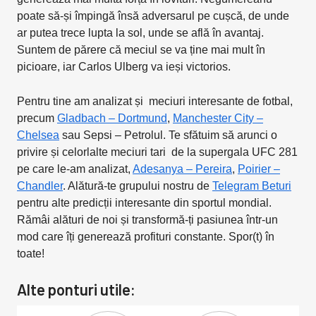
poate să-și împingă însă adversarul pe cușcă, de unde
ar putea trece lupta la sol, unde se află în avantaj.
Suntem de părere că meciul se va ține mai mult în
picioare, iar Carlos Ulberg va ieși victorios.
Pentru tine am analizat și meciuri interesante de fotbal,
precum
Gladbach – Dortmund
,
Manchester City –
Chelsea
sau Sepsi – Petrolul. Te sfătuim să arunci o
privire și celorlalte meciuri tari de la supergala UFC 281
pe care le-am analizat,
Adesanya – Pereira
,
Poirier –
Chandler
. Alătură-te grupului nostru de
Telegram Beturi
pentru alte predicții interesante din sportul mondial.
Rămâi alături de noi și transformă-ți pasiunea într-un
mod care îți generează profituri constante. Spor(t) în
toate!
Alte ponturi utile: