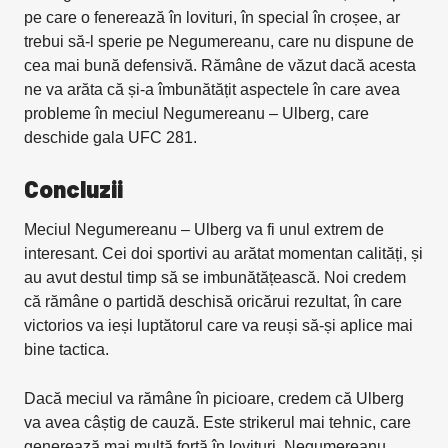
pe care o fenerează în lovituri, în special în croșee, ar
trebui să-l sperie pe Negumereanu, care nu dispune de
cea mai bună defensivă. Rămâne de văzut dacă acesta
ne va arăta că și-a îmbunătățit aspectele în care avea
probleme în meciul Negumereanu – Ulberg, care
deschide gala UFC 281.
Concluzii
Meciul Negumereanu – Ulberg va fi unul extrem de
interesant. Cei doi sportivi au arătat momentan calități, și
au avut destul timp să se imbunătățească. Noi credem
că rămâne o partidă deschisă oricărui rezultat, în care
victorios va ieși luptătorul care va reuși să-și aplice mai
bine tactica.
Dacă meciul va rămâne în picioare, credem că Ulberg
va avea câștig de cauză. Este strikerul mai tehnic, care
generează mai multă forță în lovituri. Negumereanu