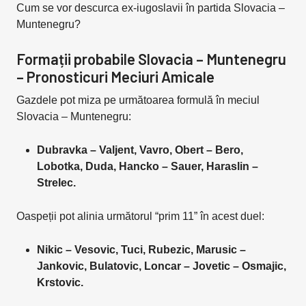
Cum se vor descurca ex-iugoslavii în partida Slovacia –
Muntenegru?
Formații probabile Slovacia – Muntenegru
– Pronosticuri Meciuri Amicale
Gazdele pot miza pe următoarea formulă în meciul
Slovacia – Muntenegru:
Dubravka – Valjent, Vavro, Obert – Bero,
Lobotka, Duda, Hancko – Sauer, Haraslin –
Strelec.
Oaspeții pot alinia următorul “prim 11” în acest duel:
Nikic – Vesovic, Tuci, Rubezic, Marusic –
Jankovic, Bulatovic, Loncar – Jovetic – Osmajic,
Krstovic.