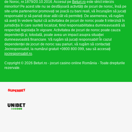
de Noroc, nr.1879/20.10.2016. Accesul pe
Beturi.ro
este strict interzis
minorilor! Pe acest site nu se desfășoară activități de jocuri de noroc, însă pe
site-urile partenerilor promovați se joacă cu bani reali, vă încurajăm să jucați
responsabil și să pariați doar atât cât vă permiteți. De asemenea, vă rugăm
să aveți în vedere faptul că activitatea de jocuri de noroc poate fi interzisă în
jurisdicția în care sunteți localizat, fiind responsabilitatea dumneavoastră să
respectați legislația în vigoare. Activitatea de jocuri de noroc poate cauza
dependență și, totodată, poate avea un impact asupra situației
dumneavoastră financiare. Vă rugăm să jucați responsabil! În cazul
dependenței de jocuri de noroc sau pariuri, vă rugăm să contactați
Jocresponsabil, la numărul gratuit +0800 800 099, sau să accesați
jocresponsabil.ro
.
Copyright © 2026 Beturi.ro - jocuri casino online România - Toate drepturile
rezervate.