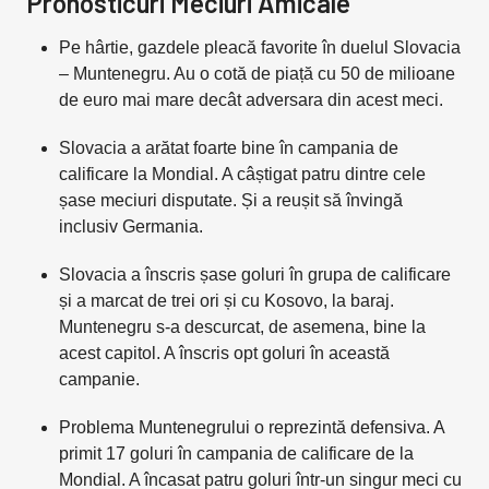
Pronosticuri Meciuri Amicale
Pe hârtie, gazdele pleacă favorite în duelul Slovacia
– Muntenegru. Au o cotă de piață cu 50 de milioane
de euro mai mare decât adversara din acest meci.
Slovacia a arătat foarte bine în campania de
calificare la Mondial. A câștigat patru dintre cele
șase meciuri disputate. Și a reușit să învingă
inclusiv Germania.
Slovacia a înscris șase goluri în grupa de calificare
și a marcat de trei ori și cu Kosovo, la baraj.
Muntenegru s-a descurcat, de asemena, bine la
acest capitol. A înscris opt goluri în această
campanie.
Problema Muntenegrului o reprezintă defensiva. A
primit 17 goluri în campania de calificare de la
Mondial. A încasat patru goluri într-un singur meci cu