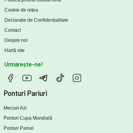
Cookie de rețea
Declarație de Confidențialitate
Contact
Despre noi
Hartă site
Urmărește-ne!
Ponturi Pariuri
Meciuri Azi
Ponturi Cupa Mondială
Ponturi Pariuri