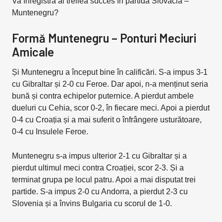
Va înregistra al treilea succes în partida Slovacia –
Muntenegru?
Formă Muntenegru – Ponturi Meciuri
Amicale
Și Muntenegru a început bine în calificări. S-a impus 3-1
cu Gibraltar și 2-0 cu Feroe. Dar apoi, n-a menținut seria
bună și contra echipelor puternice. A pierdut ambele
dueluri cu Cehia, scor 0-2, în fiecare meci. Apoi a pierdut
0-4 cu Croația și a mai suferit o înfrângere usturătoare,
0-4 cu Insulele Feroe.
Muntenegru s-a impus ulterior 2-1 cu Gibraltar și a
pierdut ultimul meci contra Croației, scor 2-3. Și a
terminat grupa pe locul patru. Apoi a mai disputat trei
partide. S-a impus 2-0 cu Andorra, a pierdut 2-3 cu
Slovenia și a învins Bulgaria cu scorul de 1-0.