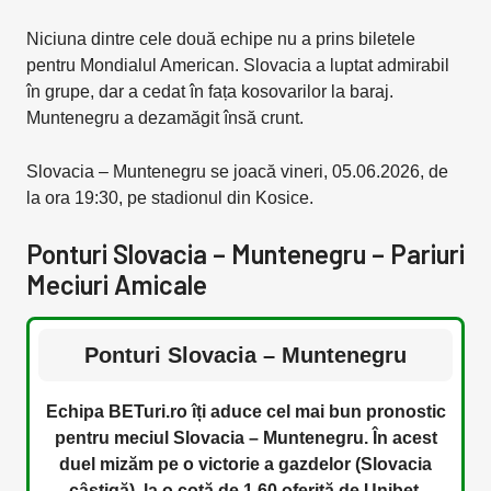
Niciuna dintre cele două echipe nu a prins biletele
pentru Mondialul American. Slovacia a luptat admirabil
în grupe, dar a cedat în fața kosovarilor la baraj.
Muntenegru a dezamăgit însă crunt.
Slovacia – Muntenegru se joacă vineri, 05.06.2026, de
la ora 19:30, pe stadionul din Kosice.
Ponturi Slovacia – Muntenegru – Pariuri
Meciuri Amicale
Ponturi Slovacia – Muntenegru
Echipa BETuri.ro îți aduce cel mai bun pronostic
pentru meciul Slovacia – Muntenegru. În acest
duel mizăm pe o victorie a gazdelor (Slovacia
câștigă), la o cotă de 1.60 oferită de Unibet.