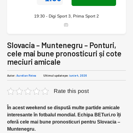
19:30 - Digi Sport 3, Prima Sport 2
Slovacia – Muntenegru – Ponturi,
cele mai bune pronosticuri și cote
meciuri amicale
Autor:
Aurelian Rotea
Ultimul update pe:
iunie 4, 2026
Rate this post
În acest weekend se dispută multe partide amicale
interesante în fotbalul mondial. Echipa BETuri.ro îți
oferă cele mai bune pronosticuri pentru Slovacia –
Muntenegru.