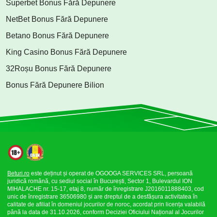
Superbet Bonus Fără Depunere
NetBet Bonus Fără Depunere
Betano Bonus Fără Depunere
King Casino Bonus Fără Depunere
32Roșu Bonus Fără Depunere
Bonus Fără Depunere Bilion
Beturi.ro
este deținut și operat de OGOOGA SERVICES SRL, persoană
juridică română, cu sediul social în București, Sector 1, Bulevardul ION
MIHALACHE nr. 15-17, etaj 8, număr de înregistrare J2016011888403, cod
unic de înregistrare 36506980 și are dreptul de a desfășura activitatea în
calitate de afiliat în domeniul jocurilor de noroc, acordat prin licența valabilă
până la data de 31.10.2026, conform Deciziei Oficiului Național al Jocurilor