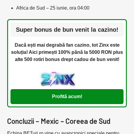
Africa de Sud – 25 iunie, ora 04:00
Super bonus de bun venit la cazino!
Dacă ești mai degrabă fan cazino, tot Zinx este
soluția! Aici primești 100% până la 5000 RON plus
alte 500 rotiri bonus drept cadou de bun venit!
Profită acum!
Concluzii – Mexic – Coreea de Sud
Echipa BETuri.ro vine cu avancronici speciale pentru