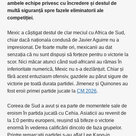
ambele echipe privesc cu încredere și destul de
multă siguranță spre fazele eliminatorii ale
competiției.
Mexic a câștigat destul de clar meciul cu Africa de Sud,
chiar dacă naționala condusă de Javier Aguirre nu a
impresionat. De foarte multe ori, mexicanii au dat
senzația că nu sunt dispuși să forțeze pentru o victorie la
scor. Nici măcar atunci când sud-africanii au rămas în
inferioritate numerică, Mexic nu s-a dezlănțuit. Chiar și
fără acest entuziasm ofensiv, gazdele au părut sigure de
victorie pe toată durata partidei. Jimenez și Quinones au
fost eroii primei partide jucate la
CM 2026
.
Coreea de Sud a avut și ea parte de momentele sale de
eroism în partida jucată cu Cehia. Asiaticii au revenit de
la 1:0 pentru europeni, reușind să bifeze o victorie
enormă în vederea calificării dincolo de faza grupelor.
Printre remarcații partidei s-au aflat Lee Kang-in,