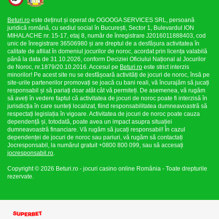
Beturi.ro
este deținut și operat de OGOOGA SERVICES SRL, persoană
juridică română, cu sediul social în București, Sector 1, Bulevardul ION
MIHALACHE nr. 15-17, etaj 8, număr de înregistrare J2016011888403, cod
unic de înregistrare 36506980 și are dreptul de a desfășura activitatea în
calitate de afiliat în domeniul jocurilor de noroc, acordat prin licența valabilă
până la data de 31.10.2026, conform Deciziei Oficiului Național al Jocurilor
de Noroc, nr.1879/20.10.2016. Accesul pe
Beturi.ro
este strict interzis
minorilor! Pe acest site nu se desfășoară activități de jocuri de noroc, însă pe
site-urile partenerilor promovați se joacă cu bani reali, vă încurajăm să jucați
responsabil și să pariați doar atât cât vă permiteți. De asemenea, vă rugăm
să aveți în vedere faptul că activitatea de jocuri de noroc poate fi interzisă în
jurisdicția în care sunteți localizat, fiind responsabilitatea dumneavoastră să
respectați legislația în vigoare. Activitatea de jocuri de noroc poate cauza
dependență și, totodată, poate avea un impact asupra situației
dumneavoastră financiare. Vă rugăm să jucați responsabil! În cazul
dependenței de jocuri de noroc sau pariuri, vă rugăm să contactați
Jocresponsabil, la numărul gratuit +0800 800 099, sau să accesați
jocresponsabil.ro
.
Copyright © 2026 Beturi.ro - jocuri casino online România - Toate drepturile
rezervate.