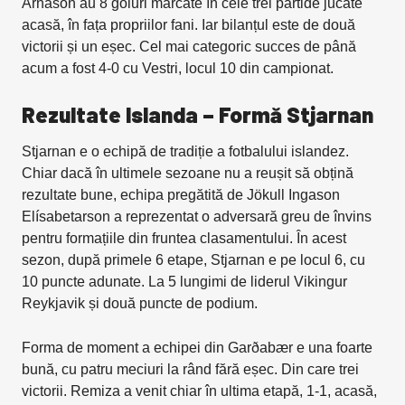
Árnason au 8 goluri marcate în cele trei partide jucate
acasă, în fața propriilor fani. Iar bilanțul este de două
victorii și un eșec. Cel mai categoric succes de până
acum a fost 4-0 cu Vestri, locul 10 din campionat.
Rezultate Islanda – Formă Stjarnan
Stjarnan e o echipă de tradiție a fotbalului islandez.
Chiar dacă în ultimele sezoane nu a reușit să obțină
rezultate bune, echipa pregătită de Jökull Ingason
Elísabetarson a reprezentat o adversară greu de învins
pentru formațiile din fruntea clasamentului. În acest
sezon, după primele 6 etape, Stjarnan e pe locul 6, cu
10 puncte adunate. La 5 lungimi de liderul Vikingur
Reykjavik și două puncte de podium.
Forma de moment a echipei din Garðabær e una foarte
bună, cu patru meciuri la rând fără eșec. Din care trei
victorii. Remiza a venit chiar în ultima etapă, 1-1, acasă,