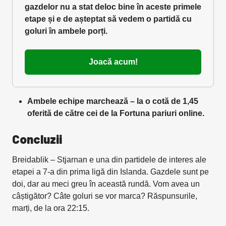
gazdelor nu a stat deloc bine în aceste primele
etape și e de așteptat să vedem o partidă cu
goluri în ambele porți.
Joacă acum!
Ambele echipe marchează – la o cotă de 1,45
oferită de către cei de la Fortuna pariuri online.
Concluzii
Breidablik – Stjarnan
e una din partidele de interes ale
etapei a 7-a din prima ligă din Islanda. Gazdele sunt pe
doi, dar au meci greu în această rundă. Vom avea un
câștigător? Câte goluri se vor marca? Răspunsurile,
marți, de la ora 22:15.