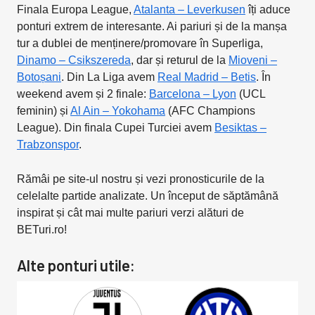
Finala Europa League,
Atalanta – Leverkusen
îți aduce
ponturi extrem de interesante. Ai pariuri și de la manșa
tur a dublei de menținere/promovare în Superliga,
Dinamo – Csikszereda
, dar și returul de la
Mioveni –
Botoșani
. Din La Liga avem
Real Madrid – Betis
. În
weekend avem și 2 finale:
Barcelona – Lyon
(UCL
feminin) și
Al Ain – Yokohama
(AFC Champions
League). Din finala Cupei Turciei avem
Besiktas –
Trabzonspor
.
Rămâi pe site-ul nostru și vezi pronosticurile de la
celelalte partide analizate. Un început de săptămână
inspirat și cât mai multe pariuri verzi alături de
BETuri.ro!
Alte ponturi utile: