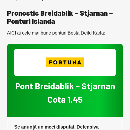
Pronostic Breidablik – Stjarnan –
Ponturi Islanda
AICI ai cele mai bune ponturi Besta Deild Karla:
Pont Breidablik – Stjarnan
Cota 1.45
Se anunță un meci disputat. Defensiva