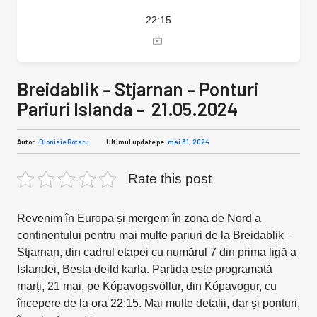
22:15
Breidablik – Stjarnan – Ponturi
Pariuri Islanda – 21.05.2024
Autor:
Dionisie Rotaru
Ultimul update pe:
mai 31, 2024
Rate this post
Revenim în Europa și mergem în zona de Nord a
continentului pentru mai multe pariuri de la Breidablik –
Stjarnan, din cadrul etapei cu numărul 7 din prima ligă a
Islandei, Besta deild karla. Partida este programată
marți, 21 mai, pe Kópavogsvöllur, din Kópavogur, cu
începere de la ora 22:15. Mai multe detalii, dar și ponturi,