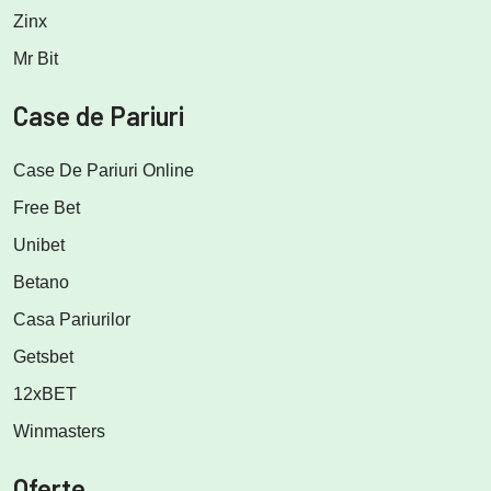
Zinx
Mr Bit
Case de Pariuri
Case De Pariuri Online
Free Bet
Unibet
Betano
Casa Pariurilor
Getsbet
12xBET
Winmasters
Oferte