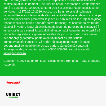
unic de înregistrare 36506980 și are dreptul de a desfășura activitatea în
calitate de afiliat în domeniul jocurilor de noroc, acordat prin licența valabilă
până la data de 31.10.2026, conform Deciziei Oficiului Național al Jocurilor
de Noroc, nr.1879/20.10.2016. Accesul pe
Beturi.ro
este strict interzis
minorilor! Pe acest site nu se desfășoară activități de jocuri de noroc, însă pe
site-urile partenerilor promovați se joacă cu bani reali, vă încurajăm să jucați
responsabil și să pariați doar atât cât vă permiteți. De asemenea, vă rugăm
să aveți în vedere faptul că activitatea de jocuri de noroc poate fi interzisă în
jurisdicția în care sunteți localizat, fiind responsabilitatea dumneavoastră să
respectați legislația în vigoare. Activitatea de jocuri de noroc poate cauza
dependență și, totodată, poate avea un impact asupra situației
dumneavoastră financiare. Vă rugăm să jucați responsabil! În cazul
dependenței de jocuri de noroc sau pariuri, vă rugăm să contactați
Jocresponsabil, la numărul gratuit +0800 800 099, sau să accesați
jocresponsabil.ro
.
Copyright © 2026 Beturi.ro - jocuri casino online România - Toate drepturile
rezervate.