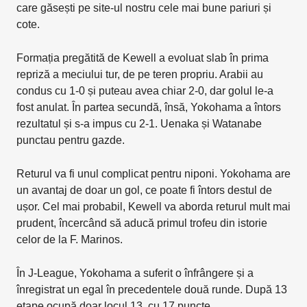
care găsești pe site-ul nostru cele mai bune pariuri și
cote.
Formația pregătită de Kewell a evoluat slab în prima
repriză a meciului tur, de pe teren propriu. Arabii au
condus cu 1-0 și puteau avea chiar 2-0, dar golul le-a
fost anulat. În partea secundă, însă, Yokohama a întors
rezultatul și s-a impus cu 2-1. Uenaka și Watanabe
punctau pentru gazde.
Returul va fi unul complicat pentru niponi. Yokohama are
un avantaj de doar un gol, ce poate fi întors destul de
ușor. Cel mai probabil, Kewell va aborda returul mult mai
prudent, încercând să aducă primul trofeu din istorie
celor de la F. Marinos.
În J-League, Yokohama a suferit o înfrângere și a
înregistrat un egal în precedentele două runde. După 13
etape ocupă doar locul 13, cu 17 puncte.