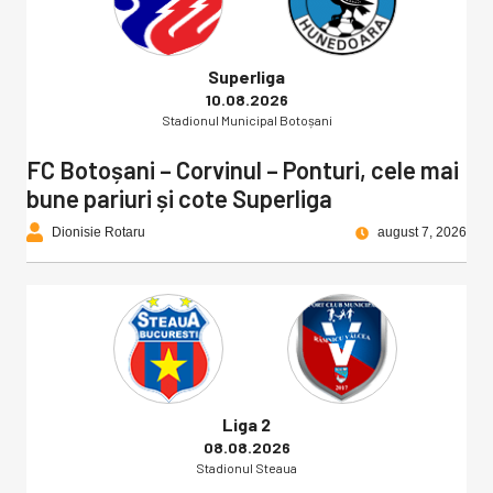
Superliga
10.08.2026
Stadionul Municipal Botoșani
FC Botoșani – Corvinul – Ponturi, cele mai
bune pariuri și cote Superliga
Dionisie Rotaru
august 7, 2026
Liga 2
08.08.2026
Stadionul Steaua