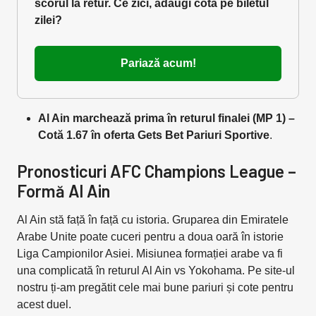
scorul la retur. Ce zici, adaugi cota pe biletul
zilei?
Pariază acum!
Al Ain marchează prima în returul finalei (MP 1) –
Cotă 1.67 în oferta Gets Bet Pariuri Sportive
.
Pronosticuri AFC Champions League –
Formă Al Ain
Al Ain stă față în față cu istoria. Gruparea din Emiratele
Arabe Unite poate cuceri pentru a doua oară în istorie
Liga Campionilor Asiei. Misiunea formației arabe va fi
una complicată în returul Al Ain vs Yokohama. Pe site-ul
nostru ți-am pregătit cele mai bune pariuri și cote pentru
acest duel.