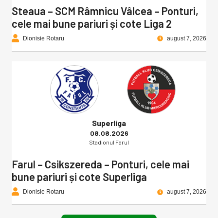
Steaua – SCM Râmnicu Vâlcea – Ponturi,
cele mai bune pariuri și cote Liga 2
Dionisie Rotaru
august 7, 2026
Superliga
08.08.2026
Stadionul Farul
Farul – Csikszereda – Ponturi, cele mai
bune pariuri și cote Superliga
Dionisie Rotaru
august 7, 2026