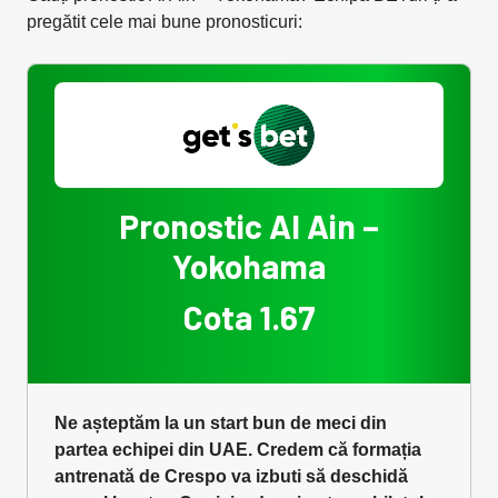
pregătit cele mai bune pronosticuri:
Pronostic Al Ain –
Yokohama
Cota 1.67
Ne așteptăm la un start bun de meci din
partea echipei din UAE. Credem că formația
antrenată de Crespo va izbuti să deschidă