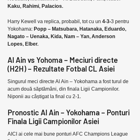
Kaku, Rahimi, Palacios.
Harry Kewell va replica, probabil, tot cu un
4-3-
3 pentru
Yokohama:
Popp – Matsubara, Hatanaka, Eduardo,
Nagato – Uenaka, Kida, Nam – Yan, Anderson
Lopes, Elber.
Al Ain vs Yohoma – Meciuri directe
(H2H) – Rezultate Fotbal CL Asiei
Singurul meci directe Al Ain – Yokohama a fost turul de
acum două săptămâni, din finala Ligii Campionilor.
Niponii au câștigat la final cu 2-1.
Pronostic Al Ain – Yokohama – Ponturi
Finala Ligii Campionilor Asiei
AICI ai cele mai bune ponturi AFC Champions League