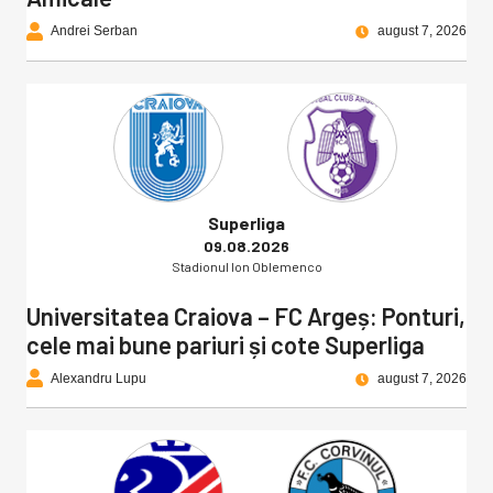
Andrei Serban
august 7, 2026
Superliga
09.08.2026
Stadionul Ion Oblemenco
Universitatea Craiova – FC Argeș: Ponturi,
cele mai bune pariuri și cote Superliga
Alexandru Lupu
august 7, 2026