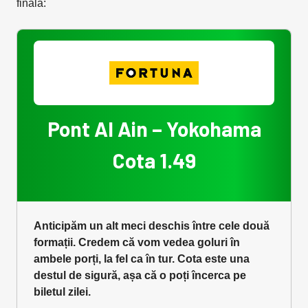
finala:
Pont Al Ain – Yokohama
Cota 1.49
Anticipăm un alt meci deschis între cele două
formații. Credem că vom vedea goluri în
ambele porți, la fel ca în tur. Cota este una
destul de sigură, așa că o poți încerca pe
biletul zilei.