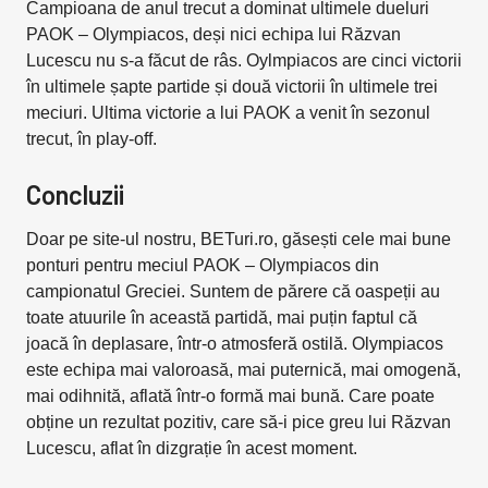
Campioana de anul trecut a dominat ultimele dueluri
PAOK – Olympiacos, deși nici echipa lui Răzvan
Lucescu nu s-a făcut de râs. Oylmpiacos are cinci victorii
în ultimele șapte partide și două victorii în ultimele trei
meciuri. Ultima victorie a lui PAOK a venit în sezonul
trecut, în play-off.
Concluzii
Doar pe site-ul nostru, BETuri.ro, găsești cele mai bune
ponturi pentru meciul PAOK – Olympiacos din
campionatul Greciei. Suntem de părere că oaspeții au
toate atuurile în această partidă, mai puțin faptul că
joacă în deplasare, într-o atmosferă ostilă. Olympiacos
este echipa mai valoroasă, mai puternică, mai omogenă,
mai odihnită, aflată într-o formă mai bună. Care poate
obține un rezultat pozitiv, care să-i pice greu lui Răzvan
Lucescu, aflat în dizgrație în acest moment.