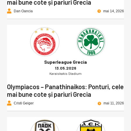
mai bune cote și pariuri Grecia
Dan Oancia
mai 14, 2026
Superleague Grecia
13.05.2026
Karaiskakis Stadium
Olympiacos – Panathinaikos: Ponturi, cele
mai bune cote și pariuri Grecia
Cristi Geiger
mai 11, 2026