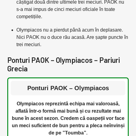
câștigat două dintre ultimele trei meciuri. PAOK nu
s-a mai impus de cinci meciuri oficiale în toate
competițiile.
Olympiacos nu a pierdut până acum în deplasare.
Nici PAOK nu o duce rău acasă. Are șapte puncte în
trei meciuri.
Ponturi PAOK – Olympiacos – Pariuri
Grecia
Ponturi PAOK – Olympiacos
Olympiacos reprezintă echipa mai valoroasă,
aflată într-o formă mai bună și cu rezultate mai
bune în acest sezon. Credem că oaspeții vor face
un meci suficient de bun pentru a pleca neînvinși
de pe ”Toumba”.