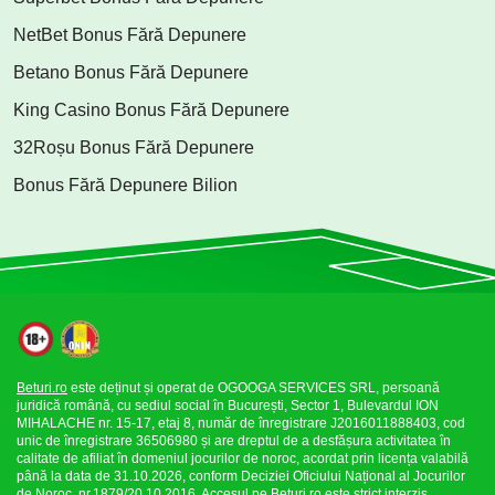
NetBet Bonus Fără Depunere
Betano Bonus Fără Depunere
King Casino Bonus Fără Depunere
32Roșu Bonus Fără Depunere
Bonus Fără Depunere Bilion
Beturi.ro
este deținut și operat de OGOOGA SERVICES SRL, persoană
juridică română, cu sediul social în București, Sector 1, Bulevardul ION
MIHALACHE nr. 15-17, etaj 8, număr de înregistrare J2016011888403, cod
unic de înregistrare 36506980 și are dreptul de a desfășura activitatea în
calitate de afiliat în domeniul jocurilor de noroc, acordat prin licența valabilă
până la data de 31.10.2026, conform Deciziei Oficiului Național al Jocurilor
de Noroc, nr.1879/20.10.2016. Accesul pe
Beturi.ro
este strict interzis