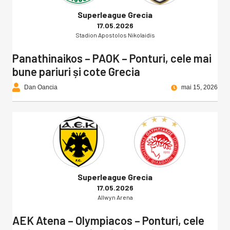
Superleague Grecia
17.05.2026
Stadion Apostolos Nikolaidis
Panathinaikos – PAOK – Ponturi, cele mai
bune pariuri și cote Grecia
Dan Oancia
mai 15, 2026
Superleague Grecia
17.05.2026
Allwyn Arena
AEK Atena – Olympiacos – Ponturi, cele