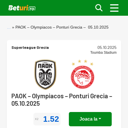
…
PAOK – Olympiacos – Ponturi Grecia – 05.10.2025
Superleague Grecia
05.10.2025
Toumba Stadium
PAOK – Olympiacos – Ponturi Grecia –
05.10.2025
1.52
Joaca la
X2