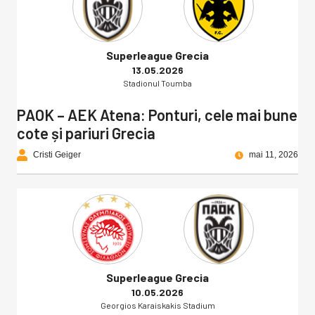
Superleague Grecia
13.05.2026
Stadionul Toumba
PAOK – AEK Atena: Ponturi, cele mai bune
cote și pariuri Grecia
Cristi Geiger
mai 11, 2026
Superleague Grecia
10.05.2026
Georgios Karaiskakis Stadium