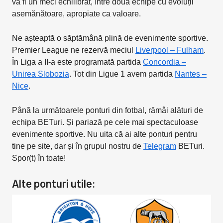
va fi un meci echilibrat, între două echipe cu evoluții
asemănătoare, apropiate ca valoare.
Ne așteaptă o săptămână plină de evenimente sportive.
Premier League ne rezervă meciul
Liverpool – Fulham
.
În Liga a II-a este programată partida
Concordia –
Unirea Slobozia
. Tot din Ligue 1 avem partida
Nantes –
Nice
.
Până la următoarele ponturi din fotbal, rămâi alături de
echipa BETuri. Și pariază pe cele mai spectaculoase
evenimente sportive. Nu uita că ai alte ponturi pentru
tine pe site, dar și în grupul nostru de
Telegram
BETuri.
Spor(t) în toate!
Alte ponturi utile: