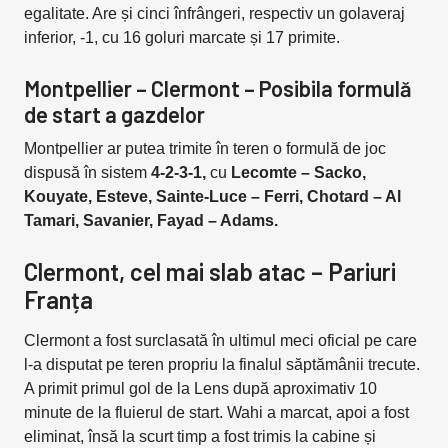
egalitate. Are și cinci înfrângeri, respectiv un golaveraj
inferior, -1, cu 16 goluri marcate și 17 primite.
Montpellier – Clermont – Posibila formulă
de start a gazdelor
Montpellier ar putea trimite în teren o formulă de joc
dispusă în sistem
4-2-3-1,
cu
Lecomte – Sacko,
Kouyate, Esteve, Sainte-Luce – Ferri, Chotard – Al
Tamari, Savanier, Fayad – Adams.
Clermont, cel mai slab atac – Pariuri
Franța
Clermont a fost surclasată în ultimul meci oficial pe care
l-a disputat pe teren propriu la finalul săptămânii trecute.
A primit primul gol de la Lens după aproximativ 10
minute de la fluierul de start. Wahi a marcat, apoi a fost
eliminat, însă la scurt timp a fost trimis la cabine și