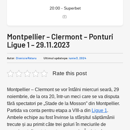
20:00 - Superbet
Montpellier – Clermont – Ponturi
Ligue 1 – 29.11.2023
Autor:
Dionisie Rotaru
Ultimul update pe:
iunie 3, 2024
Rate this post
Montpellier – Clermont se vor întâlni miercuri seară, 29
noiembrie, de la ora 20, într-un meci care se va disputa
fără spectatori pe „Stade de la Mosson” din Montpellier.
Partida va conta pentru etapa a VIII-a din
Ligue 1
.
Ambele echipe au fost învinse la sfârșitul săptămânii
trecute și au primit câte trei goluri în meciurile de