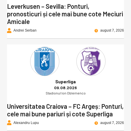
Leverkusen – Sevilla: Ponturi,
pronosticuri și cele mai bune cote Meciuri
Amicale
Andrei Serban
august 7, 2026
Superliga
09.08.2026
Stadionul Ion Oblemenco
Universitatea Craiova – FC Argeș: Ponturi,
cele mai bune pariuri și cote Superliga
Alexandru Lupu
august 7, 2026