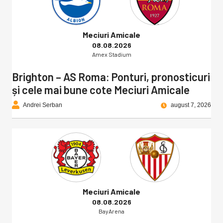
Meciuri Amicale
08.08.2026
Amex Stadium
Brighton – AS Roma: Ponturi, pronosticuri
și cele mai bune cote Meciuri Amicale
Andrei Serban
august 7, 2026
Meciuri Amicale
08.08.2026
BayArena