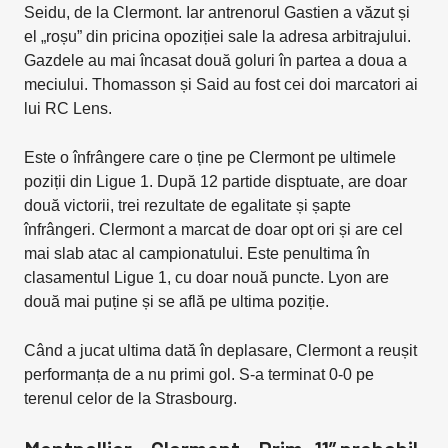
Seidu, de la Clermont. Iar antrenorul Gastien a văzut și
el „roșu” din pricina opoziției sale la adresa arbitrajului.
Gazdele au mai încasat două goluri în partea a doua a
meciului. Thomasson și Said au fost cei doi marcatori ai
lui RC Lens.
Este o înfrângere care o ține pe Clermont pe ultimele
poziții din Ligue 1. După 12 partide disptuate, are doar
două victorii, trei rezultate de egalitate și șapte
înfrângeri. Clermont a marcat de doar opt ori și are cel
mai slab atac al campionatului. Este penultima în
clasamentul Ligue 1, cu doar nouă puncte. Lyon are
două mai puține și se află pe ultima poziție.
Când a jucat ultima dată în deplasare, Clermont a reușit
performanța de a nu primi gol. S-a terminat 0-0 pe
terenul celor de la Strasbourg.