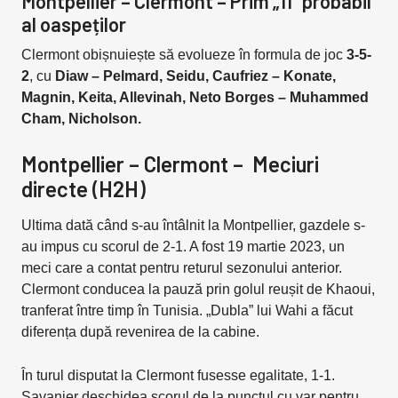
Montpellier – Clermont – Prim „11” probabil
al oaspeților
Clermont obișnuiește să evolueze în formula de joc
3-5-
2
, cu
Diaw – Pelmard, Seidu, Caufriez – Konate,
Magnin, Keita, Allevinah, Neto Borges – Muhammed
Cham, Nicholson.
Montpellier – Clermont – Meciuri
directe (H2H)
Ultima dată când s-au întâlnit la Montpellier, gazdele s-
au impus cu scorul de 2-1. A fost 19 martie 2023, un
meci care a contat pentru returul sezonului anterior.
Clermont conducea la pauză prin golul reușit de Khaoui,
tranferat între timp în Tunisia. „Dubla” lui Wahi a făcut
diferența după revenirea de la cabine.
În turul disputat la Clermont fusesse egalitate, 1-1.
Savanier deschidea scorul de la punctul cu var pentru