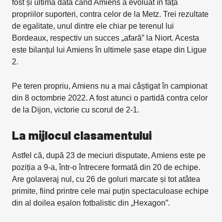
fost și ultima dată când Amiens a evoluat în fața
propriilor suporteri, contra celor de la Metz. Trei rezultate
de egalitate, unul dintre ele chiar pe terenul lui
Bordeaux, respectiv un succes „afară” la Niort. Acesta
este bilanțul lui Amiens în ultimele șase etape din Ligue
2.
Pe teren propriu, Amiens nu a mai câștigat în campionat
din 8 octombrie 2022. A fost atunci o partidă contra celor
de la Dijon, victorie cu scorul de 2-1.
La mijlocul clasamentului
Astfel că, după 23 de meciuri disputate, Amiens este pe
poziția a 9-a, într-o întrecere formată din 20 de echipe.
Are golaveraj nul, cu 26 de goluri marcate și tot atâtea
primite, fiind printre cele mai puțin spectaculoase echipe
din al doilea eșalon fotbalistic din „Hexagon”.