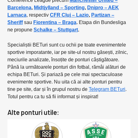
Conference League precum
Manchester United –
Barcelona
,
Midtjylland – Sporting
,
Dnipro – AEK
Larnaca
, respectiv
CFR Cluj – Lazio
,
Partizan –
Sheriff
sau
Fiorentina – Braga
.
Etapa din Bundesliga
ne propune
Schalke – Stuttgart
.
Specialiștii BETuri sunt cu ochii pe toate evenimentele
sportive imporatante, iar pe site-ul nostru găsești, zilnic,
meciurile analizate, însoțite de ponturi câștigătoare.
Până la următoarele ponturi din fotbal, rămâi alături de
echipa BETuri. Și pariază pe cele mai spectaculoase
evenimente sportive. Nu uita că ai alte ponturi pentru
tine pe site, dar și în grupul nostru de
Telegram BETuri
.
Totul pentru ca tu să fii informat și inspirat!
Alte ponturi utile: