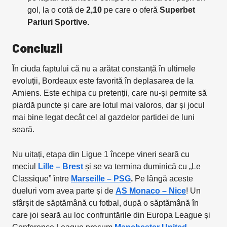
gol, la o cotă de
2,10
pe care o oferă
Superbet
Pariuri Sportive.
Concluzii
În ciuda faptului că nu a arătat constanță în ultimele
evoluții, Bordeaux este favorită în deplasarea de la
Amiens. Este echipa cu pretenții, care nu-și permite să
piardă puncte și care are lotul mai valoros, dar și jocul
mai bine legat decât cel al gazdelor partidei de luni
seară.
Nu uitați, etapa din Ligue 1 începe vineri seară cu
meciul
Lille – Brest
și se va termina duminică cu „Le
Classique” între
Marseille – PSG
.
Pe lângă aceste
dueluri vom avea parte și de
AS Monaco – Nice
! Un
sfârșit de săptămână cu fotbal, după o săptămână în
care joi seară au loc confruntările din Europa League și