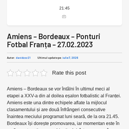
21:45
Amiens – Bordeaux – Ponturi
Fotbal Franța – 27.02.2023
Autor:
davidzzz21
Ultimul update pe:
iulie 7, 2026
Rate this post
Amiens – Bordeaux se vor întâlni în ultimul meci al
etapei a XXV-a din al doilea eșalon fotbalistic al Franței.
Amiens este una dintre echipele aflate la mijlocul
clasamentului și are două înfrângeri consecutive
înaintea meciului programat luni seară, de la ora 21.45.
Bordeaux își dorește promovarea, iar momentan este în