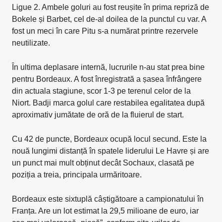
Ligue 2. Ambele goluri au fost reușite în prima repriză de
Bokele și Barbet, cel de-al doilea de la punctul cu var. A
fost un meci în care Pitu s-a numărat printre rezervele
neutilizate.
În ultima deplasare internă, lucrurile n-au stat prea bine
pentru Bordeaux. A fost înregistrată a șasea înfrângere
din actuala stagiune, scor 1-3 pe terenul celor de la
Niort. Badji marca golul care restabilea egalitatea după
aproximativ jumătate de oră de la fluierul de start.
Cu 42 de puncte, Bordeaux ocupă locul secund. Este la
nouă lungimi distanță în spatele liderului Le Havre și are
un punct mai mult obținut decât Sochaux, clasată pe
poziția a treia, principala urmăritoare.
Bordeaux este sixtuplă câștigătoare a campionatului în
Franța. Are un lot estimat la 29,5 milioane de euro, iar