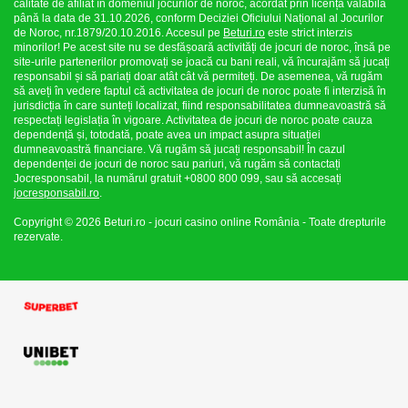
calitate de afiliat în domeniul jocurilor de noroc, acordat prin licența valabilă
până la data de 31.10.2026, conform Deciziei Oficiului Național al Jocurilor
de Noroc, nr.1879/20.10.2016. Accesul pe
Beturi.ro
este strict interzis
minorilor! Pe acest site nu se desfășoară activități de jocuri de noroc, însă pe
site-urile partenerilor promovați se joacă cu bani reali, vă încurajăm să jucați
responsabil și să pariați doar atât cât vă permiteți. De asemenea, vă rugăm
să aveți în vedere faptul că activitatea de jocuri de noroc poate fi interzisă în
jurisdicția în care sunteți localizat, fiind responsabilitatea dumneavoastră să
respectați legislația în vigoare. Activitatea de jocuri de noroc poate cauza
dependență și, totodată, poate avea un impact asupra situației
dumneavoastră financiare. Vă rugăm să jucați responsabil! În cazul
dependenței de jocuri de noroc sau pariuri, vă rugăm să contactați
Jocresponsabil, la numărul gratuit +0800 800 099, sau să accesați
jocresponsabil.ro
.
Copyright © 2026 Beturi.ro - jocuri casino online România - Toate drepturile
rezervate.