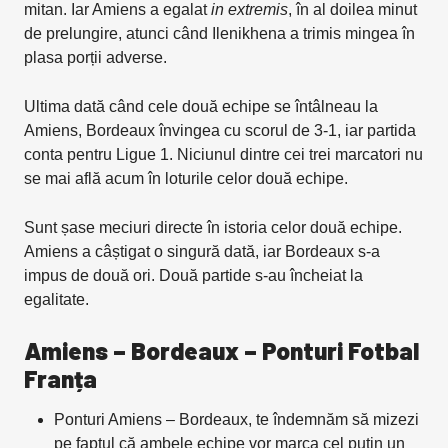
mitan. Iar Amiens a egalat
in extremis
, în al doilea minut
de prelungire, atunci când Ilenikhena a trimis mingea în
plasa porții adverse.
Ultima dată când cele două echipe se întâlneau la
Amiens, Bordeaux învingea cu scorul de 3-1, iar partida
conta pentru Ligue 1. Niciunul dintre cei trei marcatori nu
se mai află acum în loturile celor două echipe.
Sunt șase meciuri directe în istoria celor două echipe.
Amiens a câștigat o singură dată, iar Bordeaux s-a
impus de două ori. Două partide s-au încheiat la
egalitate.
Amiens – Bordeaux – Ponturi Fotbal
Franța
Ponturi Amiens – Bordeaux, te îndemnăm să mizezi
pe faptul că ambele echipe vor marca cel puțin un