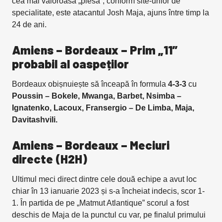
cea mai valoroasă „piesă”, conform site-urilor de
specialitate, este atacantul Josh Maja, ajuns între timp la
24 de ani.
Amiens – Bordeaux – Prim „11”
probabil al oaspeților
Bordeaux obișnuiește să înceapă în formula
4-3-3
cu
Poussin – Bokele, Mwanga, Barbet, Nsimba –
Ignatenko, Lacoux, Fransergio – De Limba, Maja,
Davitashvili.
Amiens – Bordeaux – Meciuri
directe (H2H)
Ultimul meci direct dintre cele două echipe a avut loc
chiar în 13 ianuarie 2023 și s-a încheiat indecis, scor 1-
1. În partida de pe „Matmut Atlantique” scorul a fost
deschis de Maja de la punctul cu var, pe finalul primului