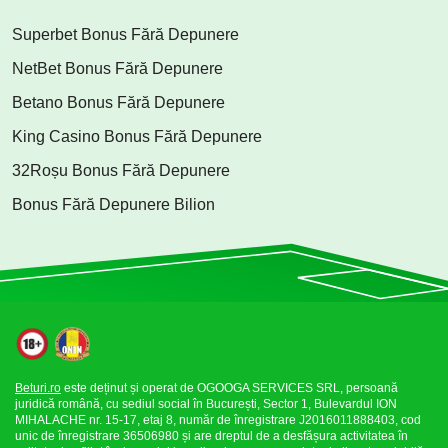
Superbet Bonus Fără Depunere
NetBet Bonus Fără Depunere
Betano Bonus Fără Depunere
King Casino Bonus Fără Depunere
32Roșu Bonus Fără Depunere
Bonus Fără Depunere Bilion
Beturi.ro
este deținut și operat de OGOOGA SERVICES SRL, persoană
juridică română, cu sediul social în București, Sector 1, Bulevardul ION
MIHALACHE nr. 15-17, etaj 8, număr de înregistrare J2016011888403, cod
unic de înregistrare 36506980 și are dreptul de a desfășura activitatea în