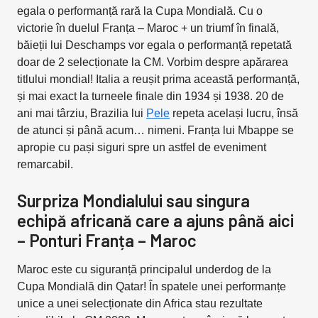
egala o performanță rară la Cupa Mondială. Cu o
victorie în duelul Franța – Maroc + un triumf în finală,
băieții lui Deschamps vor egala o performanță repetată
doar de 2 selecționate la CM. Vorbim despre apărarea
titlului mondial! Italia a reușit prima această performanță,
și mai exact la turneele finale din 1934 și 1938. 20 de
ani mai târziu, Brazilia lui
Pele
repeta același lucru, însă
de atunci și până acum… nimeni. Franța lui Mbappe se
apropie cu pași siguri spre un astfel de eveniment
remarcabil.
Surpriza Mondialului sau singura
echipă africană care a ajuns până aici
– Ponturi Franța – Maroc
Maroc este cu siguranță principalul underdog de la
Cupa Mondială din Qatar! În spatele unei performanțe
unice a unei selecționate din Africa stau rezultate