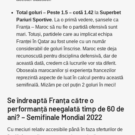
Total goluri – Peste 1.5
– cotă 1.42
la
Superbet
Pariuri Sportive
. La o primă vedere, șansele ca
Franța – Maroc să nu fie o partidă ofensivă sunt
mari. Totuși, partidele care au implicat echipa
Franței în Qatar au fost unele cu un număr
considerabil de goluri înscrise. Maroc este deja
recunoscută pentru disciplina defensivă, dar de
această dată, credem că lucrurile vor sta diferit.
Oboseala marocanilor și experiența francezilor
reprezintă aspecte de luat în calcul pentru această
semifinală. Mizăm pe cel puțin 2 goluri în meci!
Se îndreaptă Franța către o
performanță neegalată timp de 60 de
ani? – Semifinale Mondial 2022
Cu meciuri relativ accesibile până în faza sferturilor de