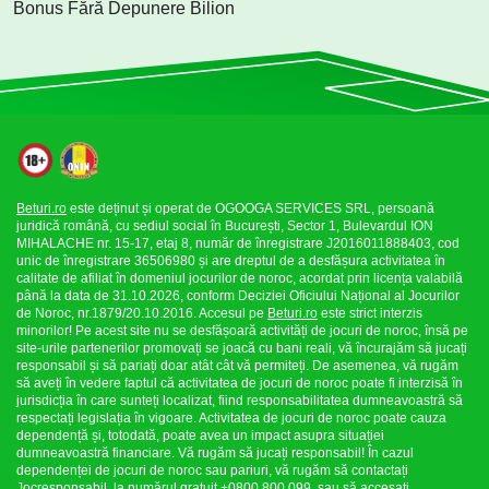
Bonus Fără Depunere Bilion
Beturi.ro
este deținut și operat de OGOOGA SERVICES SRL, persoană
juridică română, cu sediul social în București, Sector 1, Bulevardul ION
MIHALACHE nr. 15-17, etaj 8, număr de înregistrare J2016011888403, cod
unic de înregistrare 36506980 și are dreptul de a desfășura activitatea în
calitate de afiliat în domeniul jocurilor de noroc, acordat prin licența valabilă
până la data de 31.10.2026, conform Deciziei Oficiului Național al Jocurilor
de Noroc, nr.1879/20.10.2016. Accesul pe
Beturi.ro
este strict interzis
minorilor! Pe acest site nu se desfășoară activități de jocuri de noroc, însă pe
site-urile partenerilor promovați se joacă cu bani reali, vă încurajăm să jucați
responsabil și să pariați doar atât cât vă permiteți. De asemenea, vă rugăm
să aveți în vedere faptul că activitatea de jocuri de noroc poate fi interzisă în
jurisdicția în care sunteți localizat, fiind responsabilitatea dumneavoastră să
respectați legislația în vigoare. Activitatea de jocuri de noroc poate cauza
dependență și, totodată, poate avea un impact asupra situației
dumneavoastră financiare. Vă rugăm să jucați responsabil! În cazul
dependenței de jocuri de noroc sau pariuri, vă rugăm să contactați
Jocresponsabil, la numărul gratuit +0800 800 099, sau să accesați