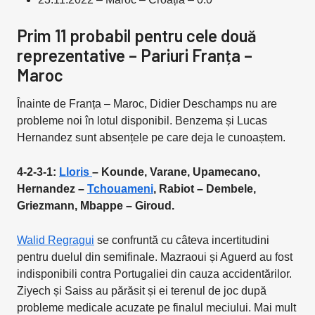
Prim 11 probabil pentru cele două
reprezentative – Pariuri Franța –
Maroc
Înainte de Franța – Maroc, Didier Deschamps nu are
probleme noi în lotul disponibil. Benzema și Lucas
Hernandez sunt absențele pe care deja le cunoaștem.
4-2-3-1:
Lloris
– Kounde, Varane, Upamecano,
Hernandez –
Tchouameni
, Rabiot – Dembele,
Griezmann, Mbappe – Giroud.
Walid Regragui
se confruntă cu câteva incertitudini
pentru duelul din semifinale. Mazraoui și Aguerd au fost
indisponibili contra Portugaliei din cauza accidentărilor.
Ziyech și Saiss au părăsit și ei terenul de joc după
probleme medicale acuzate pe finalul meciului. Mai mult