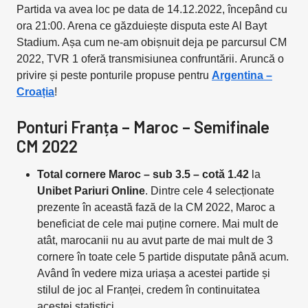
Partida va avea loc pe data de 14.12.2022, începând cu
ora 21:00. Arena ce găzduiește disputa este Al Bayt
Stadium. Așa cum ne-am obișnuit deja pe parcursul CM
2022, TVR 1 oferă transmisiunea confruntării. Aruncă o
privire și peste ponturile propuse pentru
Argentina –
Croația
!
Ponturi Franța – Maroc – Semifinale
CM 2022
Total cornere Maroc – sub 3.5 – cotă 1.42
la
Unibet Pariuri Online
. Dintre cele 4 selecționate
prezente în această fază de la CM 2022, Maroc a
beneficiat de cele mai puține cornere. Mai mult de
atât, marocanii nu au avut parte de mai mult de 3
cornere în toate cele 5 partide disputate până acum.
Având în vedere miza uriașa a acestei partide și
stilul de joc al Franței, credem în continuitatea
acestei statistici.