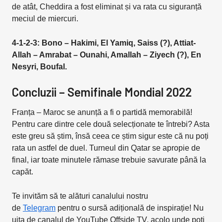
de atât, Cheddira a fost eliminat și va rata cu siguranță
meciul de miercuri.
4-1-2-3: Bono – Hakimi, El Yamiq, Saiss (?), Attiat-
Allah – Amrabat – Ounahi, Amallah – Ziyech (?), En
Nesyri, Boufal.
Concluzii – Semifinale Mondial 2022
Franța – Maroc se anunță a fi o partidă memorabilă!
Pentru care dintre cele două selecționate te întrebi? Asta
este greu să știm, însă ceea ce știm sigur este că nu poți
rata un astfel de duel. Turneul din Qatar se apropie de
final, iar toate minutele rămase trebuie savurate până la
capăt.
Te invităm să te alături canalului nostru
de
Telegram
pentru o sursă adițională de inspirație! Nu
uita de canalul de YouTube Offside TV, acolo unde poți