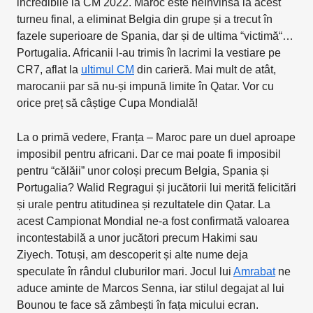
incredibile la CM 2022. Maroc este neînvinsă la acest
turneu final, a eliminat Belgia din grupe și a trecut în
fazele superioare de Spania, dar și de ultima “victimă“…
Portugalia. Africanii l-au trimis în lacrimi la vestiare pe
CR7, aflat la
ultimul CM
din carieră. Mai mult de atât,
marocanii par să nu-și impună limite în Qatar. Vor cu
orice preț să câștige Cupa Mondială!
La o primă vedere, Franța – Maroc pare un duel aproape
imposibil pentru africani. Dar ce mai poate fi imposibil
pentru “călăii” unor coloși precum Belgia, Spania și
Portugalia? Walid Regragui și jucătorii lui merită felicitări
și urale pentru atitudinea și rezultatele din Qatar. La
acest Campionat Mondial ne-a fost confirmată valoarea
incontestabilă a unor jucători precum Hakimi sau
Ziyech. Totuși, am descoperit și alte nume deja
speculate în rândul cluburilor mari. Jocul lui
Amrabat
ne
aduce aminte de Marcos Senna, iar stilul degajat al lui
Bounou te face să zâmbești în fața micului ecran.