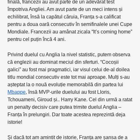
finală, francezii au avut parte de un adevărat test
împotriva Angliei. Am avut parte de un meci intens și
echilibrat, însă la capătul căruia, Franța s-a calificat
pentru a doua oară consecutiv în semifinalele unei Cupe
Mondiale. Francezii au amânat zicala “It’s coming home”
pentru cel puțin încă 4 ani.
Privind duelul cu Anglia la nivel statistic, putem observa
că englezii au dominat meciul din sferturi. “Cocoșii
galici” au fost mai pragmatici, iar visul celui de-al doilea
titlu mondial consecutiv este tot mai aproape. Mulți s-au
așteptat la o nouă evoluție memorabilă din partea lui
Mbappe
, însă MVP-urile duelului au fost Lloris,
Tchouameni, Giroud și.. Harry Kane. Cel din urmă a ratat
un penalty decisiv care putea trimite duelul Anglia –
Franța în prelungiri. Dar toate acestea reprezintă deja
istorie!
Și dacă tot am amintit de istorie, Franța are șansa de a