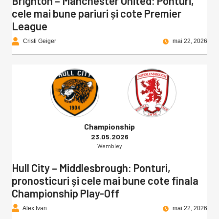
Brighton – Manchester United: Ponturi,
cele mai bune pariuri și cote Premier
League
Cristi Geiger
mai 22, 2026
Championship
23.05.2026
Wembley
Hull City – Middlesbrough: Ponturi,
pronosticuri și cele mai bune cote finala
Championship Play-Off
Alex Ivan
mai 22, 2026