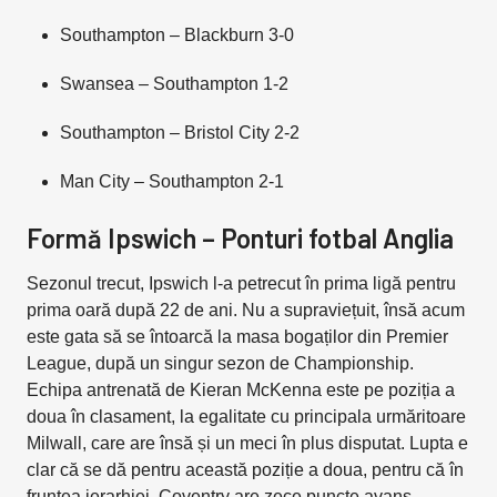
Southampton – Blackburn 3-0
Swansea – Southampton 1-2
Southampton – Bristol City 2-2
Man City – Southampton 2-1
Formă Ipswich – Ponturi fotbal Anglia
Sezonul trecut, Ipswich l-a petrecut în prima ligă pentru
prima oară după 22 de ani. Nu a supraviețuit, însă acum
este gata să se întoarcă la masa bogaților din Premier
League, după un singur sezon de Championship.
Echipa antrenată de Kieran McKenna este pe poziția a
doua în clasament, la egalitate cu principala urmăritoare
Milwall, care are însă și un meci în plus disputat. Lupta e
clar că se dă pentru această poziție a doua, pentru că în
fruntea ierarhiei, Coventry are zece puncte avans.