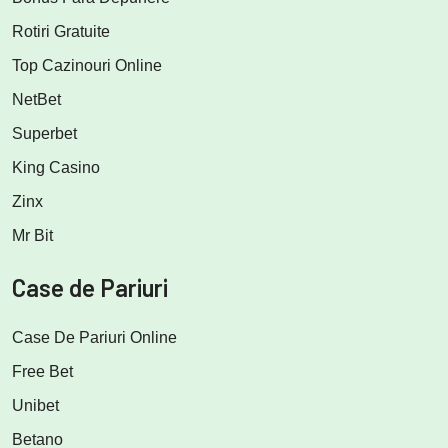
Rotiri Gratuite
Top Cazinouri Online
NetBet
Superbet
King Casino
Zinx
Mr Bit
Case de Pariuri
Case De Pariuri Online
Free Bet
Unibet
Betano