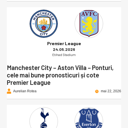
Premier League
24.05.2026
Etihad Stadium
Manchester City – Aston Villa – Ponturi,
cele mai bune pronosticuri și cote
Premier League
Aurelian Rotea
mai 22, 2026