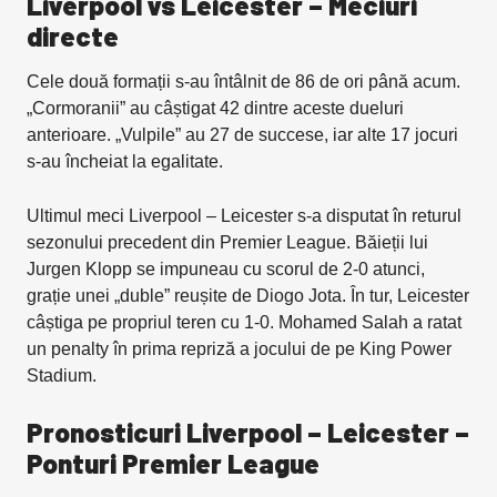
Liverpool vs Leicester
–
Meciuri
directe
Cele două formații s-au întâlnit de 86 de ori până acum.
„Cormoranii” au câștigat 42 dintre aceste dueluri
anterioare. „Vulpile” au 27 de succese, iar alte 17 jocuri
s-au încheiat la egalitate.
Ultimul meci Liverpool – Leicester s-a disputat în returul
sezonului precedent din Premier League. Băieții lui
Jurgen Klopp se impuneau cu scorul de 2-0 atunci,
grație unei „duble” reușite de Diogo Jota. În tur, Leicester
câștiga pe propriul teren cu 1-0. Mohamed Salah a ratat
un penalty în prima repriză a jocului de pe King Power
Stadium.
Pronosticuri Liverpool – Leicester –
Ponturi Premier League