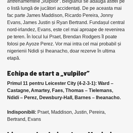
antrenamentele „vulpilor”. Belgianul se adaugă astfel pe
o listă lungă de jucători accidentați. De pe aceasta mai
fac parte James Maddison, Ricardo Pereira, Jonny
Evans, James Justin și Ryan Bertrand. Fundașul central
nord-irlandez, Evans, este cel mai aproape de revenirea
pe teren. În locul lui Praet, Brendan Rodgers îl poate
folosi pe Ayoze Perez. Vor mai intra cel mai probabil și
nigerienii Ndidi și Iheanacho, doar rezerve în ultima
etapă.
Echipa de start a „vulpilor”
Primul 11 pentru Leicester City (4-2-3-1): Ward –
Castagne, Amartey, Faes, Thomas – Tielemans,
Ndidi – Perez, Dewsbury-Hall, Barnes – Iheanacho.
Indisponibili:
Praet, Maddison, Justin, Pereira,
Bertrand, Evans