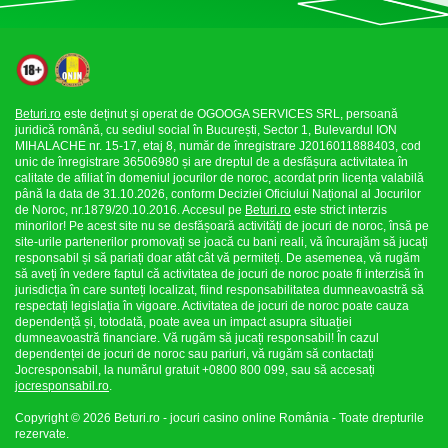
Beturi.ro
este deținut și operat de OGOOGA SERVICES SRL, persoană
juridică română, cu sediul social în București, Sector 1, Bulevardul ION
MIHALACHE nr. 15-17, etaj 8, număr de înregistrare J2016011888403, cod
unic de înregistrare 36506980 și are dreptul de a desfășura activitatea în
calitate de afiliat în domeniul jocurilor de noroc, acordat prin licența valabilă
până la data de 31.10.2026, conform Deciziei Oficiului Național al Jocurilor
de Noroc, nr.1879/20.10.2016. Accesul pe
Beturi.ro
este strict interzis
minorilor! Pe acest site nu se desfășoară activități de jocuri de noroc, însă pe
site-urile partenerilor promovați se joacă cu bani reali, vă încurajăm să jucați
responsabil și să pariați doar atât cât vă permiteți. De asemenea, vă rugăm
să aveți în vedere faptul că activitatea de jocuri de noroc poate fi interzisă în
jurisdicția în care sunteți localizat, fiind responsabilitatea dumneavoastră să
respectați legislația în vigoare. Activitatea de jocuri de noroc poate cauza
dependență și, totodată, poate avea un impact asupra situației
dumneavoastră financiare. Vă rugăm să jucați responsabil! În cazul
dependenței de jocuri de noroc sau pariuri, vă rugăm să contactați
Jocresponsabil, la numărul gratuit +0800 800 099, sau să accesați
jocresponsabil.ro
.
Copyright © 2026 Beturi.ro - jocuri casino online România - Toate drepturile
rezervate.