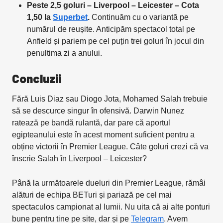
Peste 2,5 goluri – Liverpool – Leicester – Cota
1,50 la
Superbet
.
Continuăm cu o variantă pe
numărul de reușite. Anticipăm spectacol total pe
Anfield și pariem pe cel puțin trei goluri în jocul din
penultima zi a anului.
Concluzii
Fără Luis Diaz sau Diogo Jota, Mohamed Salah trebuie
să se descurce singur în ofensivă. Darwin Nunez
ratează pe bandă rulantă, dar pare că aportul
egipteanului este în acest moment suficient pentru a
obține victorii în Premier League. Câte goluri crezi că va
înscrie Salah în Liverpool – Leicester?
Până la următoarele dueluri din Premier League, rămâi
alături de echipa BETuri și pariază pe cel mai
spectaculos campionat al lumii. Nu uita că ai alte ponturi
bune pentru tine pe site, dar și pe
Telegram
. Avem