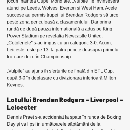
jocuri înaintea Cupei Mondiale. „Vulpile” le învinseseră
atunci pe Leeds, Wolves, Everton și West Ham. Acele
succese au permis trupei lui Brendan Rodgers să urce
peste zona periculoasă a clasamentului. Dar prima
rundă de după pauza internațională a adus pe King
Power Stadium pe revelația Newcastle United.
„Coțofenele” s-au impus cu un categoric 3-0. Acum,
Leicester este pe 13, la patru puncte deasupra primului
loc care duce în Championship.
„Vulpile” au ajuns în sferturile de finală din EFL Cup,
după 3-0 în deplasare cu divizionara inferioară Milton
Keynes.
Lotul lui Brendan Rodgers – Liverpool –
Leicester
Dennis Praet s-a accidentat la spate în runda de Boxing
Day și va lipsi în următoarele săptămâni de la