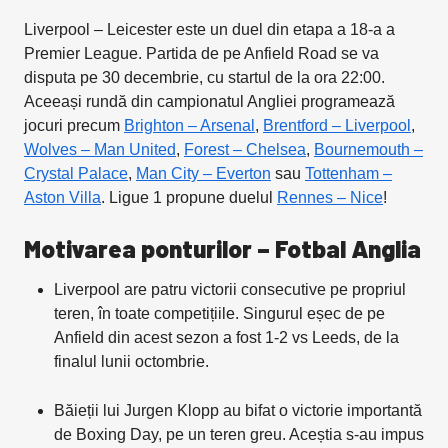
Liverpool – Leicester este un duel din etapa a 18-a a
Premier League. Partida de pe Anfield Road se va
disputa pe 30 decembrie, cu startul de la ora 22:00.
Aceeași rundă din campionatul Angliei programează
jocuri precum
Brighton – Arsenal
,
Brentford – Liverpool
,
Wolves – Man United
,
Forest – Chelsea
,
Bournemouth –
Crystal Palace
,
Man City – Everton
sau
Tottenham –
Aston Villa
. Ligue 1 propune duelul
Rennes – Nice
!
Motivarea ponturilor – Fotbal Anglia
Liverpool are patru victorii consecutive pe propriul
teren, în toate competițiile. Singurul eșec de pe
Anfield din acest sezon a fost 1-2 vs Leeds, de la
finalul lunii octombrie.
Băieții lui Jurgen Klopp au bifat o victorie importantă
de Boxing Day, pe un teren greu. Aceștia s-au impus