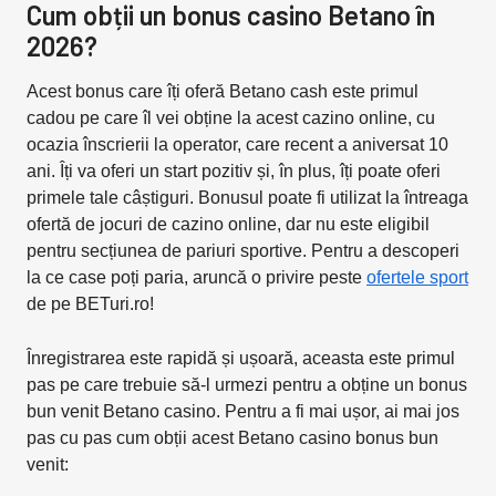
Cum obții un bonus casino Betano în
2026?
Acest bonus care îți oferă Betano cash este primul
cadou pe care îl vei obține la acest cazino online, cu
ocazia înscrierii la operator, care recent a aniversat 10
ani. Îți va oferi un start pozitiv și, în plus, îți poate oferi
primele tale câștiguri. Bonusul poate fi utilizat la întreaga
ofertă de jocuri de cazino online, dar nu este eligibil
pentru secțiunea de pariuri sportive. Pentru a descoperi
la ce case poți paria, aruncă o privire peste
ofertele sport
de pe BETuri.ro!
Înregistrarea este rapidă și ușoară, aceasta este primul
pas pe care trebuie să-l urmezi pentru a obține un bonus
bun venit Betano casino. Pentru a fi mai ușor, ai mai jos
pas cu pas cum obții acest Betano casino bonus bun
venit: