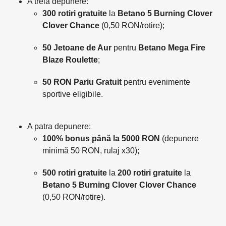
A treia depunere:
300 rotiri gratuite
la
Betano 5 Burning Clover
Clover Chance
(0,50 RON/rotire);
50 Jetoane de Aur
pentru
Betano Mega Fire
Blaze Roulette
;
50 RON Pariu Gratuit
pentru evenimente
sportive eligibile.
A patra depunere:
100% bonus până la 5000 RON
(depunere
minimă 50 RON, rulaj x30);
500 rotiri gratuite
la
200 rotiri gratuite
la
Betano 5 Burning Clover Clover Chance
(0,50 RON/rotire).