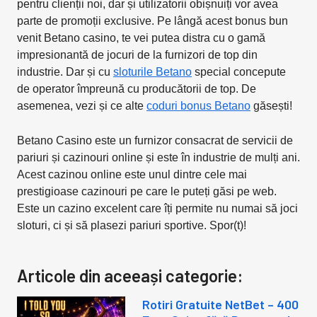
pentru clienții noi, dar și utilizatorii obișnuiți vor avea
parte de promoții exclusive. Pe lângă acest bonus bun
venit Betano casino, te vei putea distra cu o gamă
impresionantă de jocuri de la furnizori de top din
industrie. Dar și cu
sloturile Betano
special concepute
de operator împreună cu producătorii de top. De
asemenea, vezi și ce alte
coduri bonus Betano
găsești!
Betano Casino este un furnizor consacrat de servicii de
pariuri și cazinouri online și este în industrie de mulți ani.
Acest cazinou online este unul dintre cele mai
prestigioase cazinouri pe care le puteți găsi pe web.
Este un cazino excelent care îți permite nu numai să joci
sloturi, ci și să plasezi pariuri sportive. Spor(t)!
Articole din aceeași categorie:
Rotiri Gratuite NetBet – 400