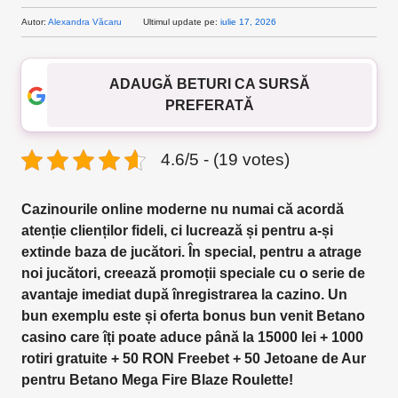
Autor:
Alexandra Văcaru
Ultimul update pe:
iulie 17, 2026
ADAUGĂ BETURI CA SURSĂ
PREFERATĂ
4.6/5 - (19 votes)
Cazinourile online moderne nu numai că acordă
atenție clienților fideli, ci lucrează și pentru a-și
extinde baza de jucători. În special, pentru a atrage
noi jucători, creează promoții speciale cu o serie de
avantaje imediat după înregistrarea la cazino.
Un
bun exemplu este și oferta bonus bun venit Betano
casino care îți poate aduce până la 15000 lei + 1000
rotiri gratuite + 50 RON Freebet + 50 Jetoane de Aur
pentru Betano Mega Fire Blaze Roulette!