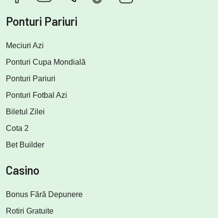
Ponturi Pariuri
Meciuri Azi
Ponturi Cupa Mondială
Ponturi Pariuri
Ponturi Fotbal Azi
Biletul Zilei
Cota 2
Bet Builder
Casino
Bonus Fără Depunere
Rotiri Gratuite