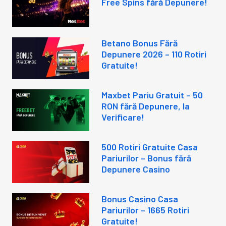
Free Spins fără Depunere!
Betano Bonus Fără
Depunere 2026 – 110 Rotiri
Gratuite!
Maxbet Pariu Gratuit – 50
RON fără Depunere, la
Verificare!
500 Rotiri Gratuite Casa
Pariurilor – Bonus fără
Depunere Casino
Bonus Casino Casa
Pariurilor – 1665 Rotiri
Gratuite!