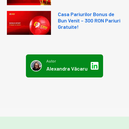
Casa Pariurilor Bonus de
Bun Venit – 300 RON Pariuri
Gratuite!
Autor
Alexandra Văcaru