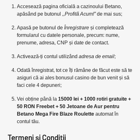
Accesează pagina oficială a cazinoului Betano,
apăsând pe butonul
,,Profită Acum!”
de mai sus;
Apasă pe butonul de
Înregistrare
și completează
formularul cu datele personale, precum: nume,
prenume, adresa, CNP și date de contact.
Activează-ți contul utilizând
adresa de email
;
Odată înregistrat, tot ce îți rămâne de făcut este să te
asiguri că ai ales bonusul casino de bun venit și să
faci cele 4 depuneri;
Vei obține până la
15000 lei + 1000 rotiri gratuite +
50 RON Freebet + 50 Jetoane de Aur pentru
Betano Mega Fire Blaze Roulette
automat în
contul tău.
Termeni și Condiții