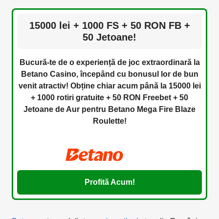
15000 lei + 1000 FS + 50 RON FB +
50 Jetoane!
Bucură-te de o experiență de joc extraordinară la
Betano Casino, începând cu bonusul lor de bun
venit atractiv! Obține chiar acum până la 15000 lei
+ 1000 rotiri gratuite + 50 RON Freebet + 50
Jetoane de Aur pentru Betano Mega Fire Blaze
Roulette!
Profită Acum!