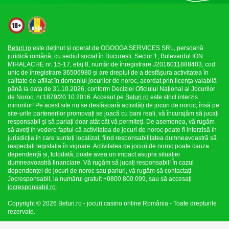
Beturi.ro
este deținut și operat de OGOOGA SERVICES SRL, persoană
juridică română, cu sediul social în București, Sector 1, Bulevardul ION
MIHALACHE nr. 15-17, etaj 8, număr de înregistrare J2016011888403, cod
unic de înregistrare 36506980 și are dreptul de a desfășura activitatea în
calitate de afiliat în domeniul jocurilor de noroc, acordat prin licența valabilă
până la data de 31.10.2026, conform Deciziei Oficiului Național al Jocurilor
de Noroc, nr.1879/20.10.2016. Accesul pe
Beturi.ro
este strict interzis
minorilor! Pe acest site nu se desfășoară activități de jocuri de noroc, însă pe
site-urile partenerilor promovați se joacă cu bani reali, vă încurajăm să jucați
responsabil și să pariați doar atât cât vă permiteți. De asemenea, vă rugăm
să aveți în vedere faptul că activitatea de jocuri de noroc poate fi interzisă în
jurisdicția în care sunteți localizat, fiind responsabilitatea dumneavoastră să
respectați legislația în vigoare. Activitatea de jocuri de noroc poate cauza
dependență și, totodată, poate avea un impact asupra situației
dumneavoastră financiare. Vă rugăm să jucați responsabil! În cazul
dependenței de jocuri de noroc sau pariuri, vă rugăm să contactați
Jocresponsabil, la numărul gratuit +0800 800 099, sau să accesați
jocresponsabil.ro
.
Copyright © 2026 Beturi.ro - jocuri casino online România - Toate drepturile
rezervate.