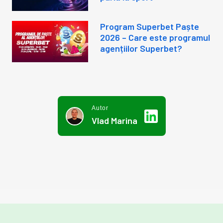
Program Superbet Paște
2026 – Care este programul
agențiilor Superbet?
Autor
Vlad Marina