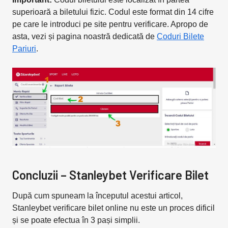
superioară a biletului fizic. Codul este format din 14 cifre
pe care le introduci pe site pentru verificare. Apropo de
asta, vezi și pagina noastră dedicată de
Coduri Bilete
Pariuri
.
Concluzii – Stanleybet Verificare Bilet
După cum spuneam la începutul acestui articol,
Stanleybet verificare bilet online nu este un proces dificil
și se poate efectua în 3 pași simplii.