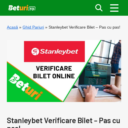
Acasă
Ghid Pariuri
Stanleybet Verificare Bilet – Pas cu pas!
Stanleybet Verificare Bilet – Pas cu