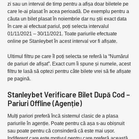
zi sau un interval de timp pentru a afișa doar biletele pe
care le-ai plasat în acea perioadă. De exemplu pentru a
căuta un bilet plasat în noiembrie dar nu știi exact data
în care ai efectuat pariul, poți selecta intervalul
01/11/2021 – 30/11/2021. Toate pariurile efectuate
online pe Stanleybet în acest interval vor fi afișate.
Ultimul filtru pe care îl poți selecta se referă la “Numărul
de pariuri de afișat”. Exact cum îi spune și numele, acest
filtru te lasă să optezi pentru câte bilete vrei să fie afișate
pe pagină.
Stanleybet Verificare Bilet După Cod –
Pariuri Offline (Agenție)
Mulți pariori preferă încă sistemul clasic de a plasa
pariurile în agenție. Poate pentru că așa s-au obișnuit
sau poate pentru că consinderă că este mai ușor.
Indiferent care este motivul pentru care preferă această