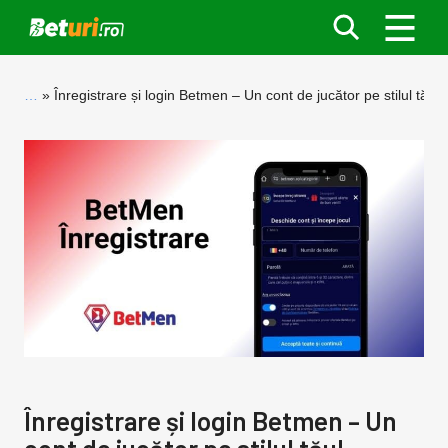
…
Înregistrare și login Betmen – Un cont de jucător pe stilul tău!
Înregistrare și login Betmen – Un