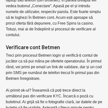
laptop sau telefon (din browser). În partea dreaptă vei
vedea butonul „Conectare”. Apasă pe el și introdu
numele de utilizator, respectiv parola. Este foarte simplu
să te loghezi în Betmen cont. Acum ești aproape să
prinzi oferta fără depunere, cu Free Spins la casino.
Totuși, mai ai de îndeplinit și procesul de verificare al
contului.
Verificare cont Betmen
Treci prin procesul Betmen login și verifică-ți contul de
jucător ca să pui mâna pe ofertele operatorului. În primul
rând, vei primi pe email un link de validare, dar și un cod
prin SMS pe numărul de telefon trecut în primul pas din
Betmen înregistrare.
Ai primit ok-ul? Înseamnă că poți trece direct la
următorul pas din verificare KYC. Încarcă o poză cu
buletinul. Ai grijă să fie o fotografie clară, iar datele de pe
buletin să fie vizibile. Așteaptă câteva minute pentru