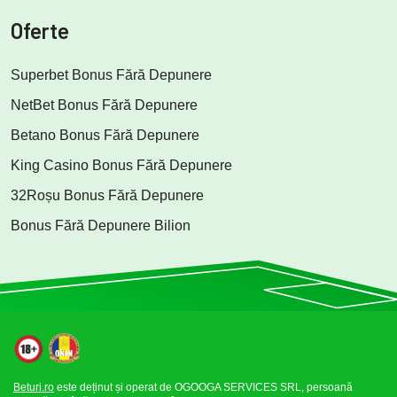
Oferte
Superbet Bonus Fără Depunere
NetBet Bonus Fără Depunere
Betano Bonus Fără Depunere
King Casino Bonus Fără Depunere
32Roșu Bonus Fără Depunere
Bonus Fără Depunere Bilion
Beturi.ro
este deținut și operat de OGOOGA SERVICES SRL, persoană