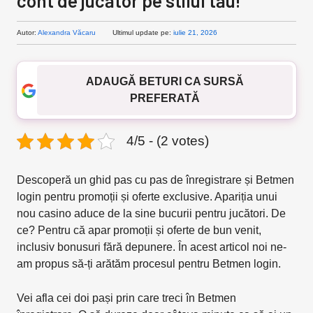
cont de jucător pe stilul tău!
Autor:
Alexandra Văcaru
Ultimul update pe:
iulie 21, 2026
ADAUGĂ BETURI CA SURSĂ
PREFERATĂ
4/5 - (2 votes)
Descoperă un ghid pas cu pas de înregistrare și Betmen
login pentru promoții și oferte exclusive. Apariția unui
nou casino aduce de la sine bucurii pentru jucători. De
ce? Pentru că apar promoții și oferte de bun venit,
inclusiv bonusuri fără depunere. În acest articol noi ne-
am propus să-ți arătăm procesul pentru Betmen login.
Vei afla cei doi pași prin care treci în Betmen