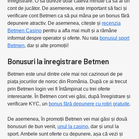
înregistrare. O să dureze doar câteva minute ca să ai un
cont de jucător. De asemenea, este important să faci și
verificare cont Betmen ca să pui mâna pe un bonus fără
depunere atractiv. De asemenea, citește și
recenzia
Betmen Casino
pentru a afla mai mult și a rămâne
informat despre operator și oferte. Nu rata
bonusul sport
Betmen
, dar și alte promoții!
Bonusuri la înregistrare Betmen
Betmen este unul dintre cele mai noi cazinouri de pe
piața jocurilor de noroc din România. După ce ai trecut
prin Betmen login vei fi întâmpinat cu trei oferte
interesante. În Betmen cont vei găsi, după înregistrare și
verificare KYC, un
bonus fără depunere cu rotiri gratuite
.
De asemenea, în promoții Betmen vei mai găsi și două
bonusuri de bun venit,
unul la casino
, dar și unul la
sport. Ambele sunt oferte cu depunere, așa că vezi și