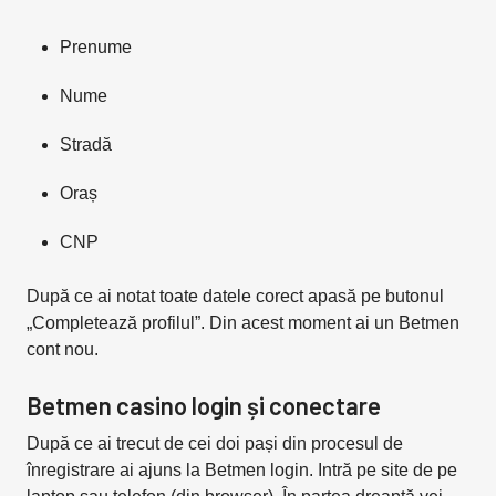
Prenume
Nume
Stradă
Oraș
CNP
După ce ai notat toate datele corect apasă pe butonul
„Completează profilul”. Din acest moment ai un Betmen
cont nou.
Betmen casino login și conectare
După ce ai trecut de cei doi pași din procesul de
înregistrare ai ajuns la Betmen login. Intră pe site de pe