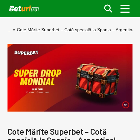
…
Cote Mărite Superbet – Cotă specială la Spania – Argentina!
Cote Mărite Superbet – Cotă