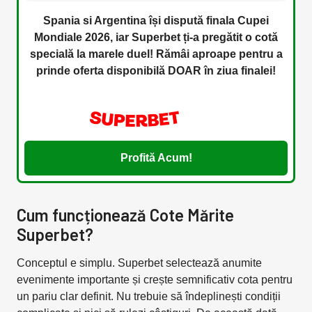
Spania si Argentina își dispută finala Cupei
Mondiale 2026, iar Superbet ți-a pregătit o cotă
specială la marele duel! Rămâi aproape pentru a
prinde oferta disponibilă DOAR în ziua finalei!
Profită Acum!
Cum funcționează Cote Mărite
Superbet?
Conceptul e simplu. Superbet selectează anumite
evenimente importante și crește semnificativ cota pentru
un pariu clar definit. Nu trebuie să îndeplinești condiții