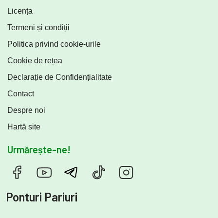
Licența
Termeni și condiții
Politica privind cookie-urile
Cookie de rețea
Declarație de Confidențialitate
Contact
Despre noi
Hartă site
Urmărește-ne!
Ponturi Pariuri