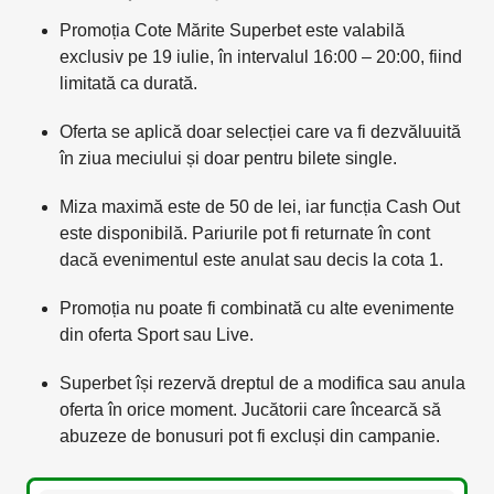
Promoția Cote Mărite Superbet este valabilă
exclusiv pe 19 iulie, în intervalul 16:00 – 20:00, fiind
limitată ca durată.
Oferta se aplică doar selecției care va fi dezvăluuită
în ziua meciului și doar pentru bilete single.
Miza maximă este de 50 de lei, iar funcția Cash Out
este disponibilă. Pariurile pot fi returnate în cont
dacă evenimentul este anulat sau decis la cota 1.
Promoția nu poate fi combinată cu alte evenimente
din oferta Sport sau Live.
Superbet își rezervă dreptul de a modifica sau anula
oferta în orice moment. Jucătorii care încearcă să
abuzeze de bonusuri pot fi excluși din campanie.