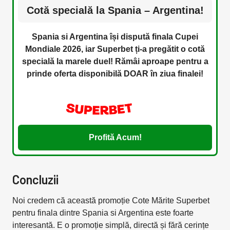
Cotă specială la Spania – Argentina!
Spania si Argentina își dispută finala Cupei
Mondiale 2026, iar Superbet ți-a pregătit o cotă
specială la marele duel! Rămâi aproape pentru a
prinde oferta disponibilă DOAR în ziua finalei!
Profită Acum!
Concluzii
Noi credem că această promoție Cote Mărite Superbet
pentru finala dintre Spania si Argentina este foarte
interesantă. E o promoție simplă, directă și fără cerințe