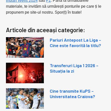
Indian Wells 2024
sau
F1
. Până la următoarele
materiale, te invităm să urmărești ponturile pe care ți le
propunem pe site-ul nostru. Spor(t) în toate!
Articole din aceeași categorie:
Pariuri Antepost La Liga –
Cine este favorită la titlu?
Transferuri Liga 1 2026 –
Situația la zi
Cine transmite KuPS –
Universitatea Craiova?