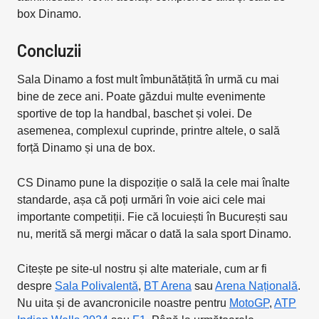
box Dinamo.
Concluzii
Sala Dinamo a fost mult îmbunătățită în urmă cu mai
bine de zece ani. Poate găzdui multe evenimente
sportive de top la handbal, baschet și volei. De
asemenea, complexul cuprinde, printre altele, o sală
forță Dinamo și una de box.
CS Dinamo pune la dispoziție o sală la cele mai înalte
standarde, așa că poți urmări în voie aici cele mai
importante competiții. Fie că locuiești în București sau
nu, merită să mergi măcar o dată la sala sport Dinamo.
Citește pe site-ul nostru și alte materiale, cum ar fi
despre
Sala Polivalentă
,
BT Arena
sau
Arena Națională
.
Nu uita și de avancronicile noastre pentru
MotoGP
,
ATP