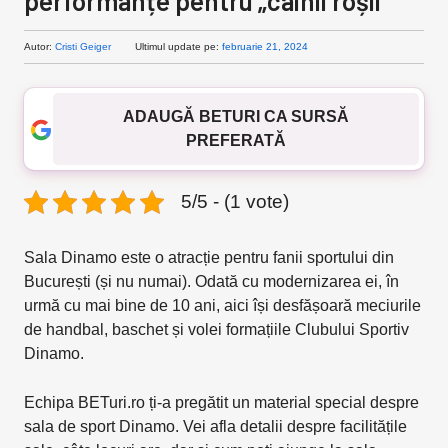
performanțe pentru „câinii roșii”
Autor:
Cristi Geiger
Ultimul update pe:
februarie 21, 2024
ADAUGĂ BETURI CA SURSĂ
PREFERATĂ
5/5 - (1 vote)
Sala Dinamo este o atracție pentru fanii sportului din
București (și nu numai). Odată cu modernizarea ei, în
urmă cu mai bine de 10 ani, aici își desfășoară meciurile
de handbal, baschet și volei formațiile Clubului Sportiv
Dinamo.
Echipa BETuri.ro ți-a pregătit un material special despre
sala de sport Dinamo. Vei afla detalii despre facilitățile