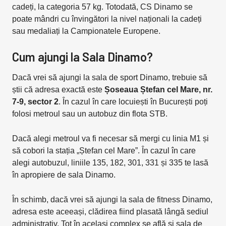
cadeți, la categoria 57 kg. Totodată, CS Dinamo se
poate mândri cu învingători la nivel naționali la cadeți
sau medaliați la Campionatele Europene.
Cum ajungi la Sala Dinamo?
Dacă vrei să ajungi la sala de sport Dinamo, trebuie să
știi că adresa exactă este
Șoseaua Ștefan cel Mare, nr.
7-9, sector 2
. În cazul în care locuiești în București poți
folosi metroul sau un autobuz din flota STB.
Dacă alegi metroul va fi necesar să mergi cu linia M1 și
să cobori la stația „Ștefan cel Mare”. În cazul în care
alegi autobuzul, liniile 135, 182, 301, 331 și 335 te lasă
în apropiere de sala Dinamo.
În schimb, dacă vrei să ajungi la sala de fitness Dinamo,
adresa este aceeași, clădirea fiind plasată lângă sediul
administrativ. Tot în același complex se află și sala de