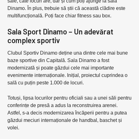
sale, câte locuri are, dar și cum poți ajunge la sala
Dinamo. În plus, trebuie să știi că această clădire este
multifuncțională. Poți face chiar fitness sau box.
Sala Sport Dinamo – Un adevărat
complex sportiv
Clubul Sportiv Dinamo deține una dintre cele mai bune
baze sportive din Capitală. Sala Dinamo a fost
modernizată și poate găzdui cele mai importante
evenimente internaționale. Inițial, proiectul cuprindea o
sală cu puțin peste 1.000 de locuri.
Totuși, lipsa locurilor pentru oficiali sau a unei săli pentru
conferințe de presă a adus la reconstruirea arenei.
Astfel, s-a decis modernizarea încăperii pentru a putea
găzdui meciuri internaționale de handbal, baschet și
volei.