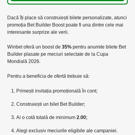
Dacă îți place să construiești bilete personalizate, atunci
promoția Bet Builder Boost poate fi una dintre cele mai
interesante surprize ale verii.
Winbet oferă un boost de
35%
pentru anumite bilete Bet
Builder plasate pe meciuri selectate de la Cupa
Mondială 2026.
Pentru a beneficia de ofertă trebuie să:
Primești invitația promoțională în cont;
Construiești un bilet Bet Builder;
Ai o cotă totală de minimum
2.00;
Alegi exclusiv meciurile eligibile ale campaniei.