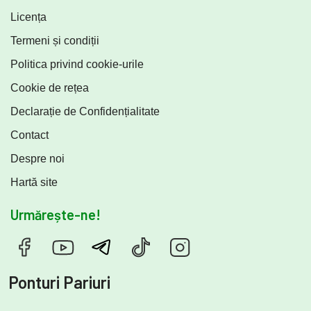
Licența
Termeni și condiții
Politica privind cookie-urile
Cookie de rețea
Declarație de Confidențialitate
Contact
Despre noi
Hartă site
Urmărește-ne!
Ponturi Pariuri