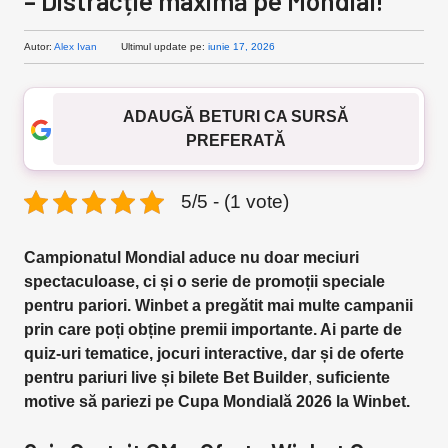
– Distracție maximă pe Mondial!
Autor:
Alex Ivan
Ultimul update pe:
iunie 17, 2026
ADAUGĂ BETURI CA SURSĂ
PREFERATĂ
5/5 - (1 vote)
Campionatul Mondial aduce nu doar meciuri
spectaculoase, ci și o serie de promoții speciale
pentru pariori. Winbet a pregătit mai multe campanii
prin care poți obține premii importante. Ai parte de
quiz-uri tematice, jocuri interactive, dar și de oferte
pentru pariuri live și bilete Bet Builder
,
suficiente
motive să pariezi pe Cupa Mondială 2026 la Winbet.