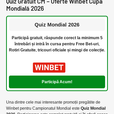
Quiz Gratuit CM – Oferte Winbet Cupa
Mondială 2026
Quiz Mondial 2026
Participă gratuit, răspunde corect la minimum 5
întrebări și intră în cursa pentru Free Bet-uri,
Rotiri Gratuite, tricouri oficiale și mingi de colecție.
Participă Acum!
Una dintre cele mai interesante promoții pregătite de
Winbet pentru Campionatul Mondial este
Quiz Mondial