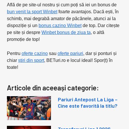
Află de pe site-ul nostru și cum poți să iei un bonus de
bun venit la sport Winbet
foarte avantajos. Dacă ești, în
schimb, mai degrabă amator de păcănele, atunci ai la
dispoziție și un
bonus cazino Winbet
de top. Dar citește
pe site și despre
Winbet bonus de ziua ta
, o altă
promoție de top!
Pentru
oferte cazino
sau
oferte pariuri
, dar și ponturi și
chiar
știri din sport
, BETuri.ro e locul ideal! Spor(t) în
toate!
Articole din aceeași categorie:
Pariuri Antepost La Liga –
Cine este favorită la titlu?
Transferuri Liga 1 2026 –