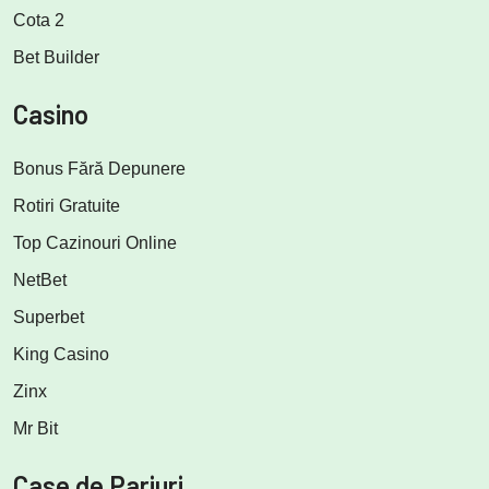
Cota 2
Bet Builder
Casino
Bonus Fără Depunere
Rotiri Gratuite
Top Cazinouri Online
NetBet
Superbet
King Casino
Zinx
Mr Bit
Case de Pariuri