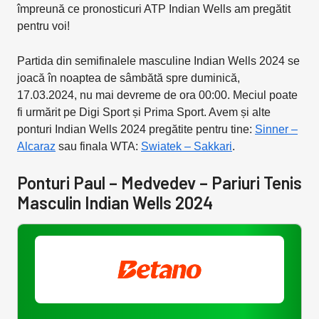
împreună ce pronosticuri ATP Indian Wells am pregătit
pentru voi!
Partida din semifinalele masculine Indian Wells 2024 se
joacă în noaptea de sâmbătă spre duminică,
17.03.2024, nu mai devreme de ora 00:00. Meciul poate
fi urmărit pe Digi Sport și Prima Sport. Avem și alte
ponturi Indian Wells 2024 pregătite pentru tine:
Sinner –
Alcaraz
sau finala WTA:
Swiatek – Sakkari
.
Ponturi Paul – Medvedev – Pariuri Tenis
Masculin Indian Wells 2024