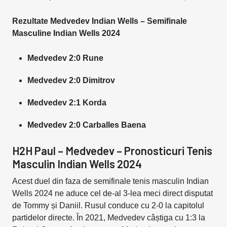
Rezultate Medvedev Indian Wells – Semifinale
Masculine Indian Wells 2024
Medvedev 2:0 Rune
Medvedev 2:0 Dimitrov
Medvedev 2:1 Korda
Medvedev 2:0 Carballes Baena
H2H Paul – Medvedev – Pronosticuri Tenis
Masculin Indian Wells 2024
Acest duel din faza de semifinale tenis masculin Indian
Wells 2024 ne aduce cel de-al 3-lea meci direct disputat
de Tommy și Daniil. Rusul conduce cu 2-0 la capitolul
partidelor directe. În 2021, Medvedev câștiga cu 1:3 la