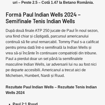
uri – Peste 2.5 – Cotă 1.47 la Betano România.
Formă Paul Indian Wells 2024 –
Semifinale Tenis Indian Wells
După două finale ATP 250 jucate de Paul în noul sezon,
una fiind chiar și câștigată, parcursul americanului
continuă să fie unul remarcabil. Tommy Paul s-a calificat
pentru prima dată într-o semifinală la Indian Wells și
vrea să-și încânte în continuare compatrioții din tribune.
Paul a pierdut doar un set până la semifinalele
masculine Indian Wells, iar adversarii lui nu au fost nici
pe departe accesibili. Americanul a trecut aici de
Michelsen, Humbert, Nardi și Ruud.
Rezultate Paul Indian Wells – Rezultate Tenis Indian
Wells 2024
Paul 2:1 Ruud