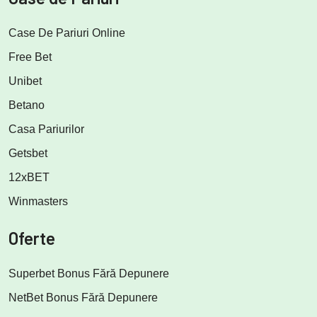
Case De Pariuri Online
Free Bet
Unibet
Betano
Casa Pariurilor
Getsbet
12xBET
Winmasters
Oferte
Superbet Bonus Fără Depunere
NetBet Bonus Fără Depunere