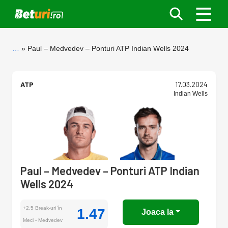
…
Paul – Medvedev – Ponturi ATP Indian Wells 2024
ATP
17.03.2024
Indian Wells
Paul – Medvedev – Ponturi ATP Indian
Wells 2024
+2.5 Break-uri în
1.47
Joaca la
Meci - Medvedev