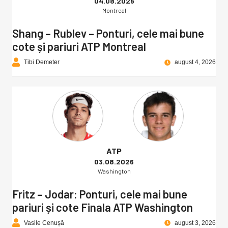
04.08.2026
Montreal
Shang – Rublev – Ponturi, cele mai bune
cote și pariuri ATP Montreal
Tibi Demeter
august 4, 2026
ATP
03.08.2026
Washington
Fritz – Jodar: Ponturi, cele mai bune
pariuri și cote Finala ATP Washington
Vasile Cenușă
august 3, 2026