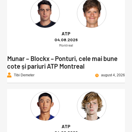
ATP
04.08.2026
Montreal
Munar – Blockx – Ponturi, cele mai bune
cote și pariuri ATP Montreal
Tibi Demeter
august 4, 2026
ATP