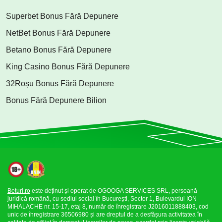
Superbet Bonus Fără Depunere
NetBet Bonus Fără Depunere
Betano Bonus Fără Depunere
King Casino Bonus Fără Depunere
32Roșu Bonus Fără Depunere
Bonus Fără Depunere Bilion
Beturi.ro
este deținut și operat de OGOOGA SERVICES SRL, persoană
juridică română, cu sediul social în București, Sector 1, Bulevardul ION
MIHALACHE nr. 15-17, etaj 8, număr de înregistrare J2016011888403, cod
unic de înregistrare 36506980 și are dreptul de a desfășura activitatea în