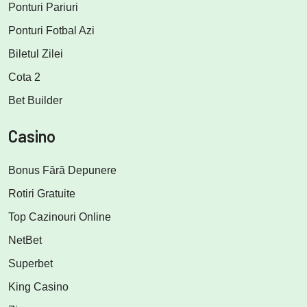
Ponturi Pariuri
Ponturi Fotbal Azi
Biletul Zilei
Cota 2
Bet Builder
Casino
Bonus Fără Depunere
Rotiri Gratuite
Top Cazinouri Online
NetBet
Superbet
King Casino