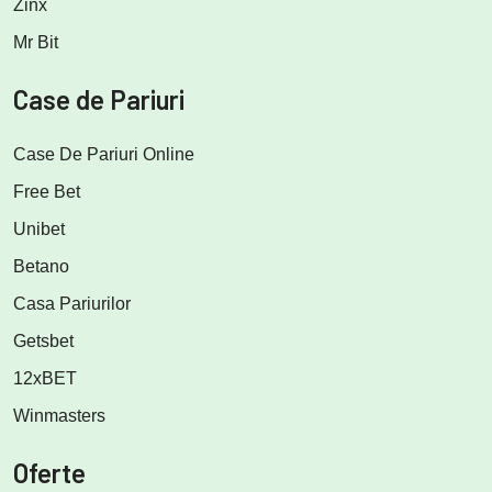
Zinx
Mr Bit
Case de Pariuri
Case De Pariuri Online
Free Bet
Unibet
Betano
Casa Pariurilor
Getsbet
12xBET
Winmasters
Oferte