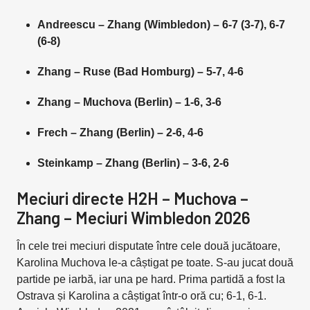
Andreescu – Zhang (Wimbledon) – 6-7 (3-7), 6-7
(6-8)
Zhang – Ruse (Bad Homburg) – 5-7, 4-6
Zhang – Muchova (Berlin) – 1-6, 3-6
Frech – Zhang (Berlin) – 2-6, 4-6
Steinkamp – Zhang (Berlin) – 3-6, 2-6
Meciuri directe H2H – Muchova –
Zhang – Meciuri Wimbledon 2026
În cele trei meciuri disputate între cele două jucătoare,
Karolina Muchova le-a câștigat pe toate. S-au jucat două
partide pe iarbă, iar una pe hard. Prima partidă a fost la
Ostrava și Karolina a câștigat într-o oră cu; 6-1, 6-1.