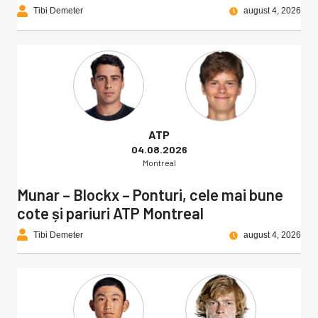
Tibi Demeter
august 4, 2026
ATP
04.08.2026
Montreal
Munar – Blockx – Ponturi, cele mai bune
cote și pariuri ATP Montreal
Tibi Demeter
august 4, 2026