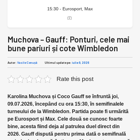
15:30 - Eurosport, Max
Muchova – Gauff: Ponturi, cele mai
bune pariuri și cote Wimbledon
Autor:
Vasile Cenușă
Ultimul update pe:
iulie 9, 2026
Rate this post
Karolina Muchova și Coco Gauff se înfruntă joi,
09.07.2026, începând cu ora 15:30, în semifinalele
turneului de la Wimbledon. Partida poate fi urmărită
pe Eurosport și Max. Cele două se cunosc foarte
bine, acesta fiind deja al patrulea duel direct din
2026. Gauff dispută pentru prima dată o semifinală