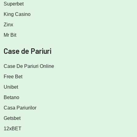
Superbet
King Casino
Zinx
Mr Bit
Case de Pariuri
Case De Pariuri Online
Free Bet
Unibet
Betano
Casa Pariurilor
Getsbet
12xBET