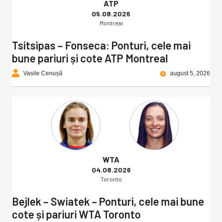
ATP
05.08.2026
Montreal
Tsitsipas – Fonseca: Ponturi, cele mai
bune pariuri și cote ATP Montreal
Vasile Cenușă
august 5, 2026
WTA
04.08.2026
Toronto
Bejlek – Swiatek – Ponturi, cele mai bune
cote și pariuri WTA Toronto