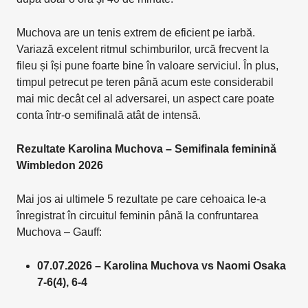
Muchova are un tenis extrem de eficient pe iarbă.
Variază excelent ritmul schimburilor, urcă frecvent la
fileu și își pune foarte bine în valoare serviciul. În plus,
timpul petrecut pe teren până acum este considerabil
mai mic decât cel al adversarei, un aspect care poate
conta într-o semifinală atât de intensă.
Rezultate Karolina Muchova – Semifinala feminină
Wimbledon 2026
Mai jos ai ultimele 5 rezultate pe care cehoaica le-a
înregistrat în circuitul feminin până la confruntarea
Muchova – Gauff:
07.07.2026 – Karolina Muchova vs Naomi Osaka
7-6(4), 6-4