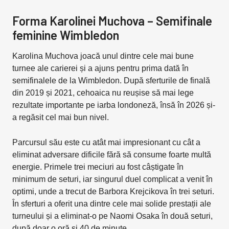
Forma Karolinei Muchova – Semifinale
feminine Wimbledon
Karolina Muchova joacă unul dintre cele mai bune
turnee ale carierei și a ajuns pentru prima dată în
semifinalele de la Wimbledon. După sferturile de finală
din 2019 și 2021, cehoaica nu reușise să mai lege
rezultate importante pe iarba londoneză, însă în 2026 și-
a regăsit cel mai bun nivel.
Parcursul său este cu atât mai impresionant cu cât a
eliminat adversare dificile fără să consume foarte multă
energie. Primele trei meciuri au fost câștigate în
minimum de seturi, iar singurul duel complicat a venit în
optimi, unde a trecut de Barbora Krejcikova în trei seturi.
În sferturi a oferit una dintre cele mai solide prestații ale
turneului și a eliminat-o pe Naomi Osaka în două seturi,
după doar o oră și 40 de minute.