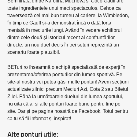
Semifinala dintre Karolina Muchova și Coco Gauff are
toate ingredientele unui meci spectaculos. Cehoaica
traversează cel mai bun turneu al carierei la Wimbledon,
în timp ce Gauff și-a demonstrat încă o dată forța
mentală în meciurile lungi. Având în vedere echilibrul
dintre cele două și istoricul recent al confruntărilor
directe, un nou duel decis în trei seturi reprezintă un
scenariu foarte plauzibil.
BETuri.ro înseamnă o echipă specializată de experți în
prezentarea/oferirea ponturilor din lumea sportivă. Pe
site-ul nostru vei putea găsi multe ponturi! Avem secțiuni
actualizate zilnic, precum Meciuri Azi, Cota 2 sau Biletul
Zilei. Până la următoarele dueluri din lumea sportului,
nu uita că ai și alte ponturi foarte bune pentru tine pe
site. Dar și pe pagina noastră de Facebook. Totul pentru
ca tu să fii informat și inspirat!
Alte ponturi utile: