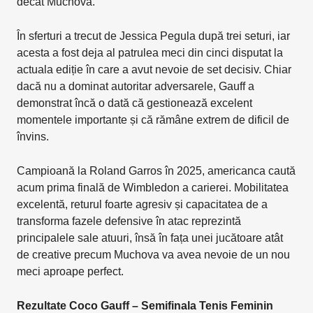
decât Muchova.
În sferturi a trecut de Jessica Pegula după trei seturi, iar
acesta a fost deja al patrulea meci din cinci disputat la
actuala ediție în care a avut nevoie de set decisiv. Chiar
dacă nu a dominat autoritar adversarele, Gauff a
demonstrat încă o dată că gestionează excelent
momentele importante și că rămâne extrem de dificil de
învins.
Campioană la Roland Garros în 2025, americanca caută
acum prima finală de Wimbledon a carierei. Mobilitatea
excelentă, returul foarte agresiv și capacitatea de a
transforma fazele defensive în atac reprezintă
principalele sale atuuri, însă în fața unei jucătoare atât
de creative precum Muchova va avea nevoie de un nou
meci aproape perfect.
Rezultate Coco Gauff – Semifinala Tenis Feminin