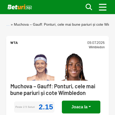
…
Muchova – Gauff: Ponturi, cele mai bune pariuri și cote Wimb
WTA
09.07.2026
Wimbledon
Muchova – Gauff: Ponturi, cele mai
bune pariuri și cote Wimbledon
2.15
Joaca la
Peste 2.5 Seturi