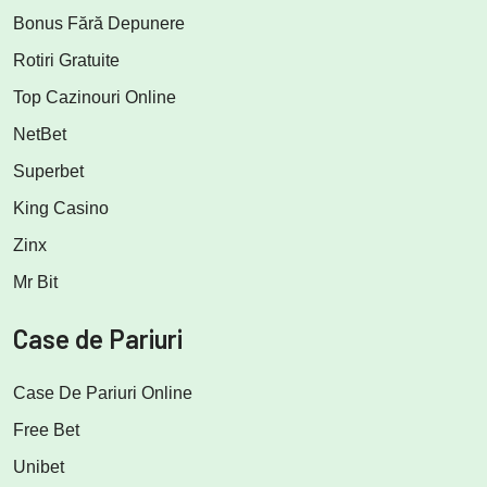
Bonus Fără Depunere
Rotiri Gratuite
Top Cazinouri Online
NetBet
Superbet
King Casino
Zinx
Mr Bit
Case de Pariuri
Case De Pariuri Online
Free Bet
Unibet