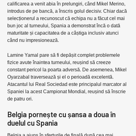
calificarea a venit abia în prelungiri, când Mikel Merino,
introdus de pe bancă, a înscris golul decisiv. Chiar dacă
selecționerul a recunoscut că echipa nu a făcut cel mai
bun joc al turneului, Spania a demonstrat încă o dată
maturitate și capacitatea de a câștiga inclusiv atunci
când nu impresionează.
Lamine Yamal pare să fi depășit complet problemele
fizice avute înaintea turneului, reușind să creeze
constant pericol la poarta adversă. De asemenea, Mikel
Oyarzabal traversează și el o perioadă excelentă.
Atacantul lui Real Sociedad este principalul marcator al
Spaniei la acest Campionat Mondial, reușind să înscrie
de patru ori.
Belgia pornește cu șansa a doua în
duelul cu Spania
Belgia a ajuns în sferturile de finală după cea mai