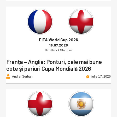
FIFA World Cup 2026
19.07.2026
Hard Rock Stadium
Franța – Anglia: Ponturi, cele mai bune
cote și pariuri Cupa Mondială 2026
Andrei Serban
iulie 17, 2026