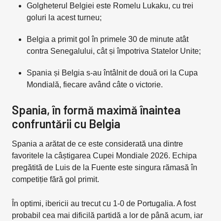
Golgheterul Belgiei este Romelu Lukaku, cu trei
goluri la acest turneu;
Belgia a primit gol în primele 30 de minute atât
contra Senegalului, cât și împotriva Statelor Unite;
Spania și Belgia s-au întâlnit de două ori la Cupa
Mondială, fiecare având câte o victorie.
Spania, în formă maximă înaintea
confruntării cu Belgia
Spania a arătat de ce este considerată una dintre
favoritele la câștigarea Cupei Mondiale 2026. Echipa
pregătită de Luis de la Fuente este singura rămasă în
competiție fără gol primit.
În optimi, ibericii au trecut cu 1-0 de Portugalia. A fost
probabil cea mai dificilă partidă a lor de până acum, iar