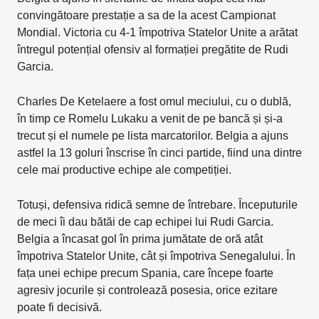
convingătoare prestație a sa de la acest Campionat
Mondial. Victoria cu 4-1 împotriva Statelor Unite a arătat
întregul potențial ofensiv al formației pregătite de Rudi
Garcia.
Charles De Ketelaere a fost omul meciului, cu o dublă,
în timp ce Romelu Lukaku a venit de pe bancă și și-a
trecut și el numele pe lista marcatorilor. Belgia a ajuns
astfel la 13 goluri înscrise în cinci partide, fiind una dintre
cele mai productive echipe ale competiției.
Totuși, defensiva ridică semne de întrebare. Începuturile
de meci îi dau bătăi de cap echipei lui Rudi Garcia.
Belgia a încasat gol în prima jumătate de oră atât
împotriva Statelor Unite, cât și împotriva Senegalului. În
fața unei echipe precum Spania, care începe foarte
agresiv jocurile și controlează posesia, orice ezitare
poate fi decisivă.