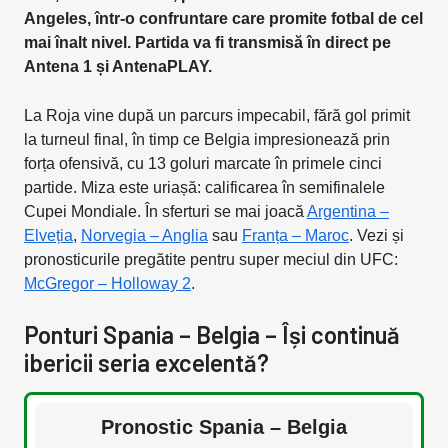
Angeles, într-o confruntare care promite fotbal de cel
mai înalt nivel. Partida va fi transmisă în direct pe
Antena 1 și AntenaPLAY.
La Roja vine după un parcurs impecabil, fără gol primit
la turneul final, în timp ce Belgia impresionează prin
forța ofensivă, cu 13 goluri marcate în primele cinci
partide. Miza este uriașă: calificarea în semifinalele
Cupei Mondiale. În sferturi se mai joacă
Argentina –
Elveția
,
Norvegia – Anglia
sau
Franța – Maroc
. Vezi și
pronosticurile pregătite pentru super meciul din UFC:
McGregor – Holloway 2
.
Ponturi Spania – Belgia – Își continuă
ibericii seria excelentă?
Pronostic Spania – Belgia