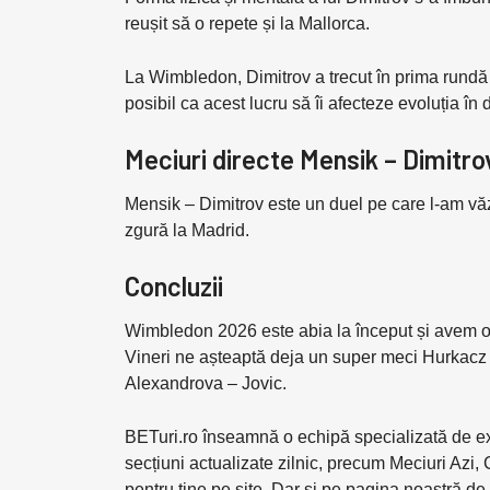
reușit să o repete și la Mallorca.
La Wimbledon, Dimitrov a trecut în prima rundă 
posibil ca acest lucru să îi afecteze evoluția în
Meciuri directe Mensik – Dimitro
Mensik – Dimitrov este un duel pe care l-am văz
zgură la Madrid.
Concluzii
Wimbledon 2026 este abia la început și avem o m
Vineri ne așteaptă deja un super meci Hurkacz 
Alexandrova – Jovic.
BETuri.ro înseamnă o echipă specializată de exp
secțiuni actualizate zilnic, precum Meciuri Azi, 
pentru tine pe site. Dar și pe pagina noastră de F