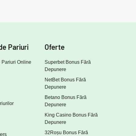
de Pariuri
Oferte
Pariuri Online
Superbet Bonus Fără
Depunere
NetBet Bonus Fără
Depunere
Betano Bonus Fără
iurilor
Depunere
King Casino Bonus Fără
Depunere
32Roșu Bonus Fără
ers