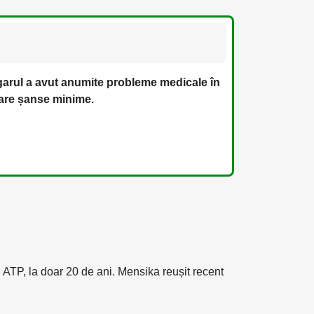
lgarul a avut anumite probleme medicale în
k are șanse minime.
l ATP, la doar 20 de ani. Mensika reușit recent