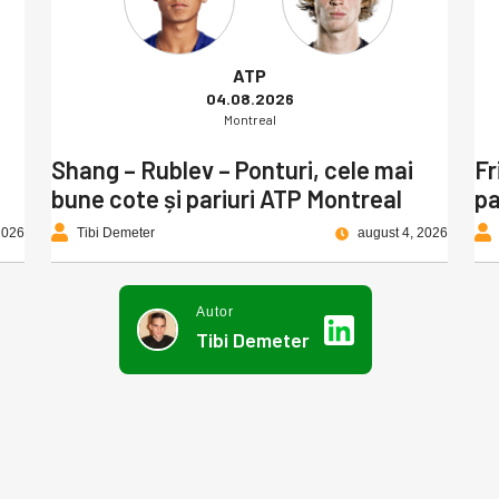
ATP
04.08.2026
Montreal
Shang – Rublev – Ponturi, cele mai
Fr
bune cote și pariuri ATP Montreal
pa
2026
Tibi Demeter
august 4, 2026
Autor
Tibi Demeter