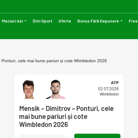
Meciuri Azi
Știri Sport
Oferte
Bonus Fără Depunere
Free
 Ponturi, cele mai bune pariuri și cote Wimbledon 2026
ATP
02.07.2026
Wimbledon
Mensik – Dimitrov – Ponturi, cele
mai bune pariuri și cote
Wimbledon 2026