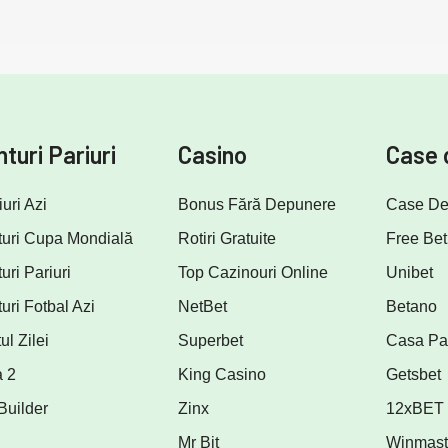
turi Pariuri
Casino
Case 
uri Azi
Bonus Fără Depunere
Case De 
turi Cupa Mondială
Rotiri Gratuite
Free Bet
uri Pariuri
Top Cazinouri Online
Unibet
uri Fotbal Azi
NetBet
Betano
ul Zilei
Superbet
Casa Par
a 2
King Casino
Getsbet
Builder
Zinx
12xBET
Mr Bit
Winmast