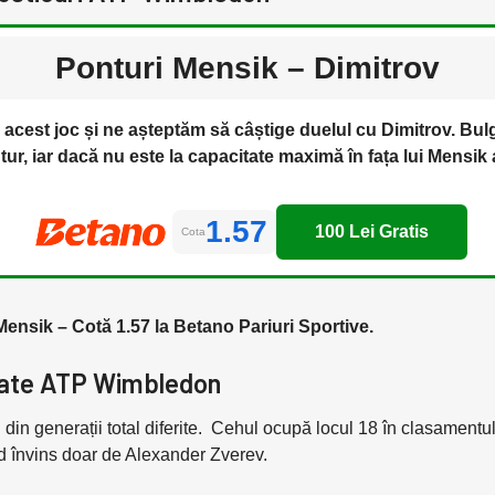
Ponturi Mensik – Dimitrov
acest joc și ne așteptăm să câștige duelul cu Dimitrov. Bu
tur, iar dacă nu este la capacitate maximă în fața lui Mensi
1.57
100 Lei Gratis
Cota
Mensik – Cotă 1.57 la Betano Pariuri Sportive.
tate ATP Wimbledon
i din generații total diferite. Cehul ocupă locul 18 în clasamentu
nd învins doar de Alexander Zverev.