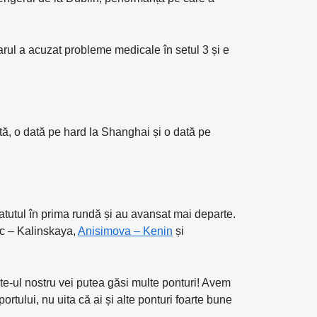
rul a acuzat probleme medicale în setul 3 și e
tă, o dată pe hard la Shanghai și o dată pe
atutul în prima rundă și au avansat mai departe.
ic – Kalinskaya,
Anisimova – Kenin
și
te-ul nostru vei putea găsi multe ponturi! Avem
rtului, nu uita că ai și alte ponturi foarte bune