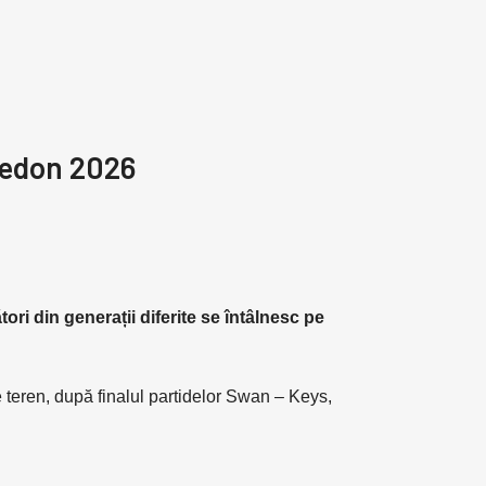
bledon 2026
i din generații diferite se întâlnesc pe
e teren, după finalul partidelor Swan – Keys,