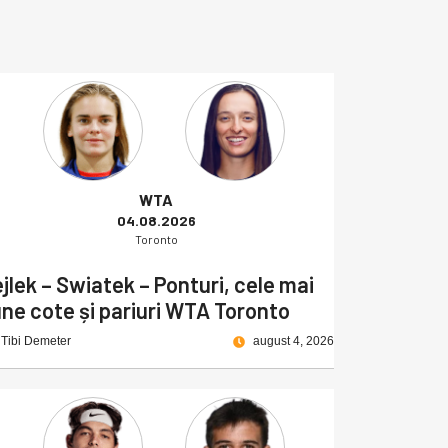
WTA
04.08.2026
Toronto
jlek – Swiatek – Ponturi, cele mai
ne cote și pariuri WTA Toronto
Tibi Demeter
august 4, 2026